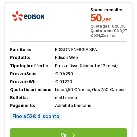
Spesa mensile:
50
,35€
Quota gas:
:
€ 20,08
Quota luce:
:
€ 30,27
€ 604,25/anno
Fornitore:
EDISON ENERGIA SPA
Prodotto:
Edison Web
Tipologia offerta:
Prezzo fisso (bloccato: 12 mesi)
Prezzo/Smc:
€ 0,6290
Prezzo/kWh:
€ 0,1220
Quota fissa inclusa:
Luce 7,50 €/mese, Gas 7,50 €/mese
Bolletta:
elettronica
Pagamento:
Addebito bancario
Fino a 52€ di sconto
Vai