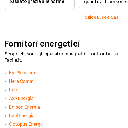
passato grazie alle norme
quantità di persone
che hanno ampliato i casi di
presenti all'interno d
edilizia libera.
determinato edifici
numerosi i fattori c
Guide Luce e Gas
influenzano questo 
occorre tenerli in
considerazione per
effettuare una stim
coerente.
Fornitori energetici
Scopri chi sono gli operatori energetici confrontati su
Facile.it.
Eni Plenitude
Hera Comm
Iren
A2A Energia
Edison Energia
Enel Energia
Octopus Energy