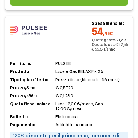
Spesa mensile:
54
,45€
Quota gas:
:
€ 21,89
Quota luce:
:
€ 32,56
€ 653,41/anno
Fornitore:
PULSEE
Prodotto:
Luce e Gas RELAX Fix 36
Tipologia offerta:
Prezzo fisso (bloccato: 36 mesi)
Prezzo/Smc:
€ 0,5720
Prezzo/kWh:
€ 0,1230
Quota fissa inclusa:
Luce 12,00€/mese, Gas
12,00€/mese
Bolletta:
Elettronica
Pagamento:
Addebito bancario
120€ di sconto per il primo anno, con onere di