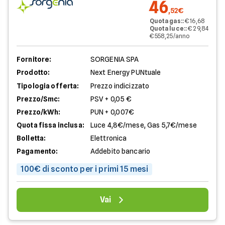
46
,52€
Quota gas:
:
€ 16,68
Quota luce:
:
€ 29,84
€ 558,25/anno
Fornitore:
SORGENIA SPA
Prodotto:
Next Energy PUNtuale
Tipologia offerta:
Prezzo indicizzato
Prezzo/Smc:
PSV + 0,05 €
Prezzo/kWh:
PUN + 0,007€
Quota fissa inclusa:
Luce 4,8€/mese, Gas 5,7€/mese
Bolletta:
Elettronica
Pagamento:
Addebito bancario
100€ di sconto per i primi 15 mesi
Vai