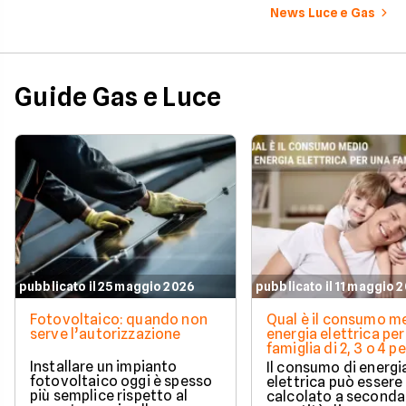
News Luce e Gas
Guide Gas e Luce
pubblicato il 25 maggio 2026
pubblicato il 11 maggio 
Fotovoltaico: quando non
Qual è il consumo me
serve l’autorizzazione
energia elettrica per
famiglia di 2, 3 o 4 
Installare un impianto
Il consumo di energi
fotovoltaico oggi è spesso
elettrica può essere
più semplice rispetto al
calcolato a seconda