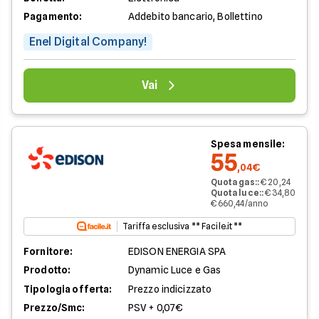
Pagamento:
Addebito bancario, Bollettino
Enel Digital Company!
Vai
Spesa mensile:
55
,04€
Quota gas:
:
€ 20,24
Quota luce:
:
€ 34,80
€ 660,44/anno
Tariffa esclusiva ** Facile.it **
Fornitore:
EDISON ENERGIA SPA
Prodotto:
Dynamic Luce e Gas
Tipologia offerta:
Prezzo indicizzato
Prezzo/Smc:
PSV + 0,07€