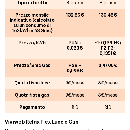
Tipo di tariffa
Bioraria
Bioraria
Prezzo mensile
132,89€
130,48€
indicativo (calcolato
su un consumo di
163kWh e 63 Smc)
Prezzo/kWh
PUN +
F1: 0,1390€ /
0,023€
F2-F3:
0,1351€
Prezzo/Smc Gas
PSV +
0,4700€
0,098€
Quota fissa luce
9€/mese
8€/mese
Quota fissa gas
9€/mese
8€/mese
Pagamento
RID
RID
Viviweb Relax Flex Luce e Gas