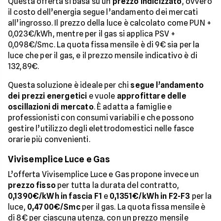
Questa offerta si basa su un
prezzo indicizzato
, ovvero
il costo dell’energia segue l’andamento dei mercati
all’ingrosso. Il prezzo della luce è calcolato come PUN +
0,023€/kWh, mentre per il gas si applica PSV +
0,098€/Smc. La quota fissa mensile è di 9€ sia per la
luce che per il gas, e il prezzo mensile indicativo è di
132,89€.
Questa soluzione è ideale per chi
segue l’andamento
dei prezzi energetici
e vuole
approfittare delle
oscillazioni di mercato
. È adatta a famiglie e
professionisti con consumi variabili e che possono
gestire l’utilizzo degli elettrodomestici nelle fasce
orarie più convenienti.
Vivisemplice Luce e Gas
L’offerta Vivisemplice Luce e Gas propone invece un
prezzo fisso
per tutta la durata del contratto,
0,1390€/kWh in fascia F1
e
0,1351€/kWh in F2-F3
per la
luce,
0,4700€/Smc
per il gas. La quota fissa mensile è
di 8€ per ciascuna utenza, con un prezzo mensile