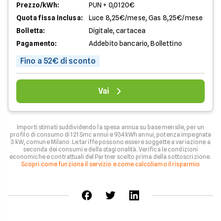
Prezzo/kWh:
PUN + 0,0120€
Quota fissa inclusa:
Luce 8,25€/mese, Gas 8,25€/mese
Bolletta:
Digitale, cartacea
Pagamento:
Addebito bancario, Bollettino
Fino a 52€ di sconto
Vai
Importi stimati suddividendo la spesa annua su base mensile, per un
profilo di consumo di 121 Smc annui e 934 kWh annui, potenza impegnata
3 kW, comune Milano. Le tariffe possono essere soggette a variazione a
seconda dei consumi e della stagionalità. Verifica le condizioni
economiche e contrattuali del Partner scelto prima della sottoscrizione.
Scopri come funziona il servizio e come calcoliamo il risparmio