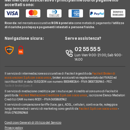
Osservatorio Gas e Luce
accettati sono:
Cambio gestore energia
Pay TV
Acea
Migliori Offerte Gas
Guida Luce e Gas
Miglior Fornitore Energia Elettrica
Noleggio Lungo Termine
Gas Natural
Domande Luce e Gas
Ricorda:
nel mercato assicurativo
NON è previsto
come metodo di pagamento l'
utilizzo
Miglior Fornitore Gas
News
A2A
di ricariche postepay e pagamenti intestati a persone fisiche.
Glossario Gas e Luce
Chi siamo
Edison
Navigazione sicura:
Serve assistenza?
Notizie Luce e Gas
Perché scegliere Facile.it
Iren
02 55 55 5
Argomenti in evidenza Gas e Luce
Contatti
Optima
Lun-Ven 9:00-21:00; Sab 9.00-
14.00
Mappa del sito
Engie
Sorgenia
Il servizio di intermediazione assicurativa di Facile.it è gestito da
Facile.it Broker di
assicurazioni S.p.A. con socio unico
, broker assicurativo regolamentato dall'IVASS ed
iscritto al RUI in data 13/02/2014 con numero B000480264 • P.IVA 08007250965 • PEC
Fornitori Energetici
Il servizio di mediazione creditizia per i mutui e per il credito al consumo di Facile.it è
gestito da
Facile.it Mediazione Creditizia S.p.A. con socio unico
, iscrizione Elenco Mediatori
Creditizi OAM numero M201 • P.IVA 06158600962
Il servizio di comparazione tariffe (luce, gas, ADSL, cellulari, conti e carte, noleggio a
lungo termine) ed i servizi di marketing sono gestiti da
Facile.it S.p.A. con socio unico
•
P.IVA 07902950968
Condizioni Generali di Utilizzo del Servizio
Privacy policy