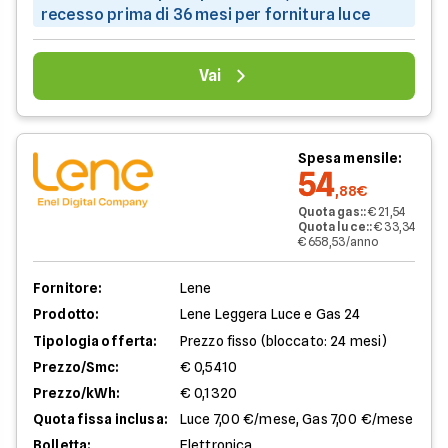
recesso prima di 36 mesi per fornitura luce
Vai
Spesa mensile:
54
,88€
Quota gas:
:
€ 21,54
Quota luce:
:
€ 33,34
€ 658,53/anno
Fornitore:
Lene
Prodotto:
Lene Leggera Luce e Gas 24
Tipologia offerta:
Prezzo fisso (bloccato: 24 mesi)
Prezzo/Smc:
€ 0,5410
Prezzo/kWh:
€ 0,1320
Quota fissa inclusa:
Luce 7,00 €/mese, Gas 7,00 €/mese
Bolletta:
Elettronica