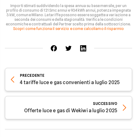
Importi stimati suddividendo la spesa annua su base mensile, per un
profilo di consumo di 121 Smc annui e 934 kWh annui, potenza impegnata
3 kW, comune Milano. Le tariffe possono essere soggette a variazione a
seconda dei consumi e della stagionalità. Verifica le condizioni
economiche e contrattuali del Partner scelto prima della sottoscrizione.
Scopri come funziona il servizio e come calcoliamo il risparmio
PRECEDENTE
4 tariffe luce e gas convenienti a luglio 2025
SUCCESSIVO
Offerte luce e gas di Wekiwi a luglio 2025