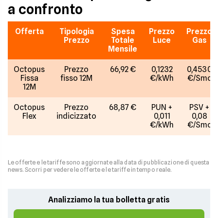
a confronto
Offerta
Tipologia
Spesa
Prezzo
Prezzo
Prezzo
Totale
Luce
Gas
Mensile
Octopus
Prezzo
66,92 €
0,1232
0,4530
Fissa
fisso 12M
€/kWh
€/Smc
12M
Octopus
Prezzo
68,87 €
PUN +
PSV +
Flex
indicizzato
0,011
0,08
€/kWh
€/Smc
Le offerte e le tariffe sono aggiornate alla data di pubblicazione di questa
news. Scorri per vedere le offerte e le tariffe in tempo reale.
Analizziamo la tua bolletta gratis