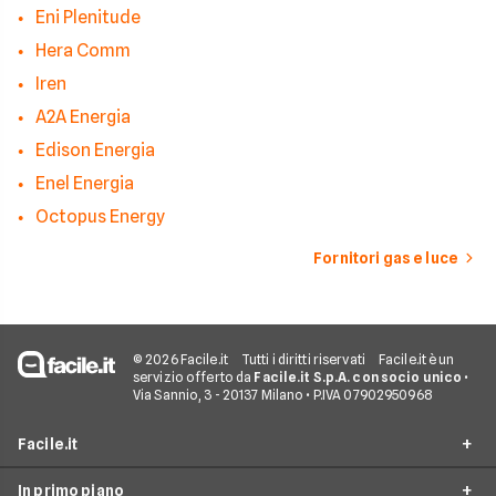
Eni Plenitude
Hera Comm
Iren
A2A Energia
Edison Energia
Enel Energia
Octopus Energy
Fornitori gas e luce
© 2026 Facile.it
Tutti i diritti riservati
Facile.it è un
servizio offerto da
Facile.it S.p.A. con socio unico
•
Via Sannio, 3 - 20137 Milano • P.IVA 07902950968
Facile.it
In primo piano