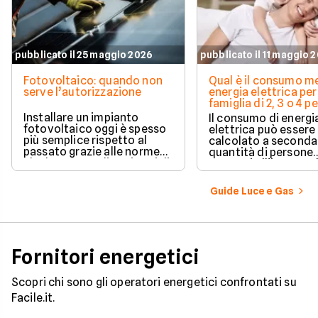
pubblicato il 25 maggio 2026
pubblicato il 11 maggio 
Fotovoltaico: quando non
Qual è il consumo me
serve l’autorizzazione
energia elettrica per
famiglia di 2, 3 o 4 
Installare un impianto
Il consumo di energi
fotovoltaico oggi è spesso
elettrica può essere
più semplice rispetto al
calcolato a seconda
passato grazie alle norme
quantità di persone
che hanno ampliato i casi di
presenti all'interno d
edilizia libera.
determinato edifici
numerosi i fattori c
Guide Luce e Gas
influenzano questo 
occorre tenerli in
considerazione per
effettuare una stim
coerente.
Fornitori energetici
Scopri chi sono gli operatori energetici confrontati su
Facile.it.