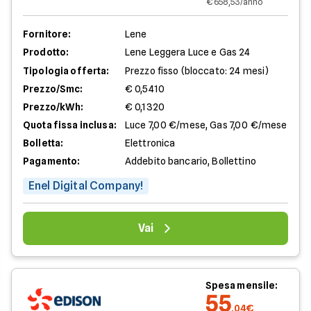
€ 658,53/anno
Fornitore:
Lene
Prodotto:
Lene Leggera Luce e Gas 24
Tipologia offerta:
Prezzo fisso (bloccato: 24 mesi)
Prezzo/Smc:
€ 0,5410
Prezzo/kWh:
€ 0,1320
Quota fissa inclusa:
Luce 7,00 €/mese, Gas 7,00 €/mese
Bolletta:
Elettronica
Pagamento:
Addebito bancario, Bollettino
Enel Digital Company!
Vai
Spesa mensile:
55
,04€