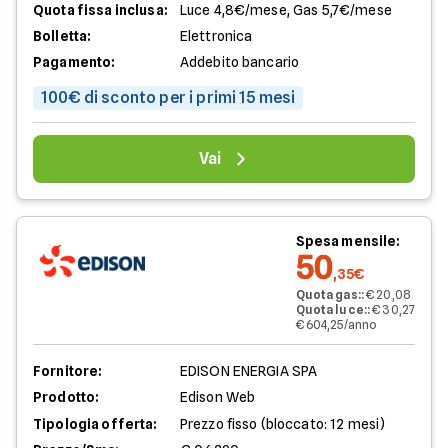
Quota fissa inclusa:
Luce 4,8€/mese, Gas 5,7€/mese
Bolletta:
Elettronica
Pagamento:
Addebito bancario
100€ di sconto per i primi 15 mesi
Vai
Spesa mensile:
50
,35€
Quota gas:
:
€ 20,08
Quota luce:
:
€ 30,27
€ 604,25/anno
Fornitore:
EDISON ENERGIA SPA
Prodotto:
Edison Web
Tipologia offerta:
Prezzo fisso (bloccato: 12 mesi)