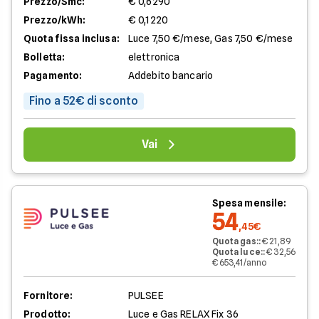
Prezzo/Smc:
€ 0,6290
Prezzo/kWh:
€ 0,1220
Quota fissa inclusa:
Luce 7,50 €/mese, Gas 7,50 €/mese
Bolletta:
elettronica
Pagamento:
Addebito bancario
Fino a 52€ di sconto
Vai
Spesa mensile:
54
,45€
Quota gas:
:
€ 21,89
Quota luce:
:
€ 32,56
€ 653,41/anno
Fornitore:
PULSEE
Prodotto:
Luce e Gas RELAX Fix 36