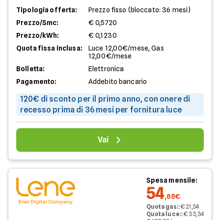
Tipologia offerta:
Prezzo fisso (bloccato: 36 mesi)
Prezzo/Smc:
€ 0,5720
Prezzo/kWh:
€ 0,1230
Quota fissa inclusa:
Luce 12,00€/mese, Gas
12,00€/mese
Bolletta:
Elettronica
Pagamento:
Addebito bancario
120€ di sconto per il primo anno, con onere di
recesso prima di 36 mesi per fornitura luce
Vai
Spesa mensile:
54
,88€
Quota gas:
:
€ 21,54
Quota luce:
:
€ 33,34