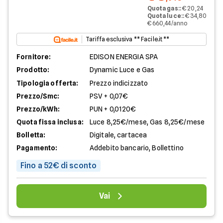
Quota gas:
:
€ 20,24
Quota luce:
:
€ 34,80
€ 660,44/anno
Tariffa esclusiva ** Facile.it **
Fornitore:
EDISON ENERGIA SPA
Prodotto:
Dynamic Luce e Gas
Tipologia offerta:
Prezzo indicizzato
Prezzo/Smc:
PSV + 0,07€
Prezzo/kWh:
PUN + 0,0120€
Quota fissa inclusa:
Luce 8,25€/mese, Gas 8,25€/mese
Bolletta:
Digitale, cartacea
Pagamento:
Addebito bancario, Bollettino
Fino a 52€ di sconto
Vai