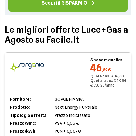
Scopri il RISPARMIO
Le migliori offerte Luce+Gas a
Agosto su Facile.it
Spesa mensile:
46
,52€
Quota gas:
:
€ 16,68
Quota luce:
:
€ 29,84
€ 558,25/anno
Fornitore:
SORGENIA SPA
Prodotto:
Next Energy PUNtuale
Tipologia offerta:
Prezzo indicizzato
Prezzo/Smc:
PSV + 0,05 €
Prezzo/kWh:
PUN + 0,007€