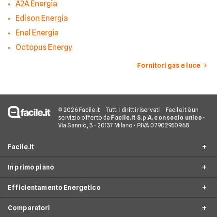
A2A Energia
Edison Energia
Enel Energia
Octopus Energy
Fornitori gas e luce
© 2026 Facile.it
Tutti i diritti riservati
Facile.it è un
servizio offerto da
Facile.it S.p.A. con socio unico
•
Via Sannio, 3 - 20137 Milano • P.IVA 07902950968
Facile.it
In primo piano
Assicurazioni
Efficientamento Energetico
Prestiti
Facile Energia
Mutui
Comparatori
Offerte Luce e Gas
Impianto fotovoltaico