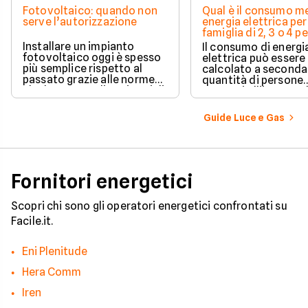
Fotovoltaico: quando non
Qual è il consumo me
serve l’autorizzazione
energia elettrica per
famiglia di 2, 3 o 4 
Installare un impianto
Il consumo di energi
fotovoltaico oggi è spesso
elettrica può essere
più semplice rispetto al
calcolato a seconda
passato grazie alle norme
quantità di persone
che hanno ampliato i casi di
presenti all'interno d
edilizia libera.
determinato edifici
numerosi i fattori c
Guide Luce e Gas
influenzano questo 
occorre tenerli in
considerazione per
effettuare una stim
coerente.
Fornitori energetici
Scopri chi sono gli operatori energetici confrontati su
Facile.it.
Eni Plenitude
Hera Comm
Iren