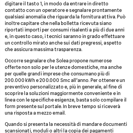
digitare il tasto 1, in modo da entrare in diretto
contatto con un operatore e segnalare prontamente
qualsiasi anomalia che riguarda la fornitura attiva. Può
inoltre capitare che nella bolletta ricevuta siano
riportati importi per consumi risalenti a più di due anni
e, in questo caso, i tecnici saranno in grado effettuare
un controllo mirato anche sui dati pregressi, aspetto
che assicura massima trasparenza.
Occorre segnalare che Solea propone numerose
offerte non solo per le utenze domestiche, ma anche
per quelle grandi imprese che consumano più di
200.000 kWh e 200.000 Smc all'anno. Per ottenere un
preventivo personalizzato e, più in generale, al fine di
scoprire la soluzioni maggiormente conveniente e in
linea con le specifiche esigenze, basta solo compilare il
form presente sul portale. In breve tempo si riceverà
una risposta a mezzo email.
Quando si presenta la necessità di mandare documenti
scansionati, moduli o altri la copia dei pagamenti