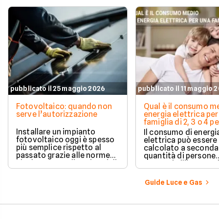
pubblicato il 25 maggio 2026
pubblicato il 11 maggio 
Fotovoltaico: quando non
Qual è il consumo me
serve l’autorizzazione
energia elettrica per
famiglia di 2, 3 o 4 
Installare un impianto
Il consumo di energi
fotovoltaico oggi è spesso
elettrica può essere
più semplice rispetto al
calcolato a seconda
passato grazie alle norme
quantità di persone
che hanno ampliato i casi di
presenti all'interno d
edilizia libera.
determinato edifici
numerosi i fattori c
Guide Luce e Gas
influenzano questo 
occorre tenerli in
considerazione per
effettuare una stim
coerente.