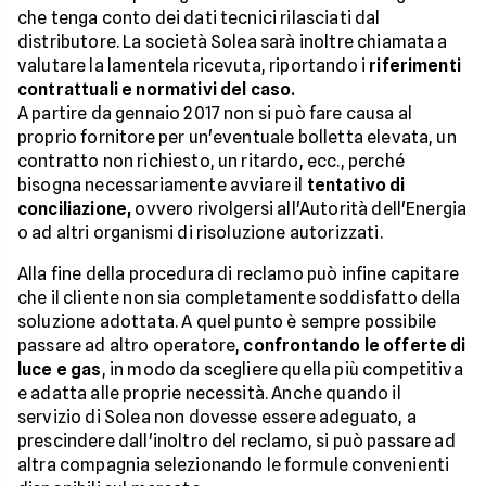
che tenga conto dei dati tecnici rilasciati dal
distributore. La società Solea sarà inoltre chiamata a
valutare la lamentela ricevuta, riportando i
riferimenti
contrattuali e normativi del caso.
A partire da gennaio 2017 non si può fare causa al
proprio fornitore per un'eventuale bolletta elevata, un
contratto non richiesto, un ritardo, ecc., perché
bisogna necessariamente avviare il
tentativo di
conciliazione,
ovvero rivolgersi all'Autorità dell'Energia
o ad altri organismi di risoluzione autorizzati.
Alla fine della procedura di reclamo può infine capitare
che il cliente non sia completamente soddisfatto della
soluzione adottata. A quel punto è sempre possibile
passare ad altro operatore,
confrontando le offerte di
luce e gas
, in modo da scegliere quella più competitiva
e adatta alle proprie necessità. Anche quando il
servizio di Solea non dovesse essere adeguato, a
prescindere dall'inoltro del reclamo, si può passare ad
altra compagnia selezionando le formule convenienti