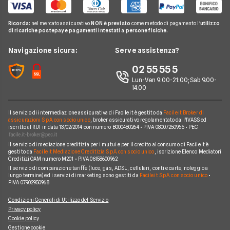
Guida Luce e Gas
Miglior Fornitore Energia Elettrica
Noleggio Lungo Termine
Gas Natural
Domande Luce e Gas
Ricorda:
nel mercato assicurativo
NON è previsto
come metodo di pagamento l'
utilizzo
Miglior Fornitore Gas
News
A2A
di ricariche postepay e pagamenti intestati a persone fisiche.
Glossario Gas e Luce
Chi siamo
Edison
Navigazione sicura:
Serve assistenza?
Notizie Luce e Gas
Perché scegliere Facile.it
Iren
02 55 55 5
Argomenti in evidenza Gas e Luce
Contatti
Optima
Lun-Ven 9:00-21:00; Sab 9.00-
14.00
Mappa del sito
Engie
Sorgenia
Il servizio di intermediazione assicurativa di Facile.it è gestito da
Facile.it Broker di
assicurazioni S.p.A. con socio unico
, broker assicurativo regolamentato dall'IVASS ed
iscritto al RUI in data 13/02/2014 con numero B000480264 • P.IVA 08007250965 • PEC
Fornitori Energetici
Il servizio di mediazione creditizia per i mutui e per il credito al consumo di Facile.it è
gestito da
Facile.it Mediazione Creditizia S.p.A. con socio unico
, iscrizione Elenco Mediatori
Creditizi OAM numero M201 • P.IVA 06158600962
Il servizio di comparazione tariffe (luce, gas, ADSL, cellulari, conti e carte, noleggio a
lungo termine) ed i servizi di marketing sono gestiti da
Facile.it S.p.A. con socio unico
•
P.IVA 07902950968
Condizioni Generali di Utilizzo del Servizio
Privacy policy
Cookie policy
Gestione cookie