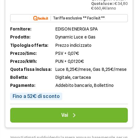
Quota luce:
:
€ 34,80
€ 660,44/anno
Tariffa esclusiva ** Facile.it **
Fornitore:
EDISON ENERGIA SPA
Prodotto:
Dynamic Luce e Gas
Tipologia offerta:
Prezzo indicizzato
Prezzo/Smc:
PSV + 0,07€
Prezzo/kWh:
PUN + 0,0120€
Quota fissa inclusa:
Luce 8,25€/mese, Gas 8,25€/mese
Bolletta:
Digitale, cartacea
Pagamento:
Addebito bancario, Bollettino
Fino a 52€ di sconto
Vai
Importi stimati suddividendo la spesa annua su base mensile, per un