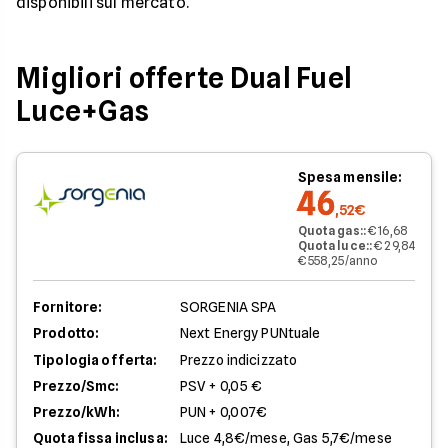
disponibili sul mercato.
Migliori offerte Dual Fuel
Luce+Gas
Spesa mensile:
46
,52€
Quota gas:
:
€ 16,68
Quota luce:
:
€ 29,84
€ 558,25/anno
Fornitore:
SORGENIA SPA
Prodotto:
Next Energy PUNtuale
Tipologia offerta:
Prezzo indicizzato
Prezzo/Smc:
PSV + 0,05 €
Prezzo/kWh:
PUN + 0,007€
Quota fissa inclusa:
Luce 4,8€/mese, Gas 5,7€/mese