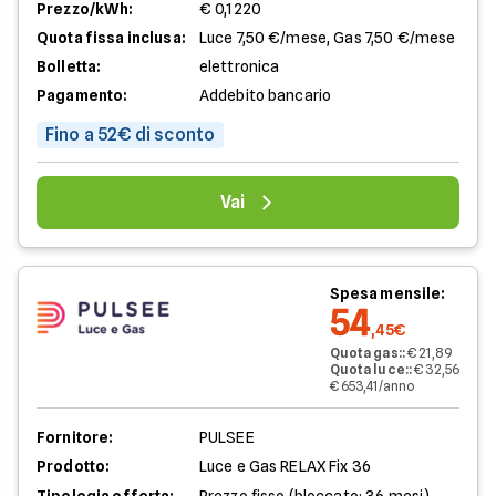
Prezzo/kWh:
€ 0,1220
Quota fissa inclusa:
Luce 7,50 €/mese, Gas 7,50 €/mese
Bolletta:
elettronica
Pagamento:
Addebito bancario
Fino a 52€ di sconto
Vai
Spesa mensile:
54
,45€
Quota gas:
:
€ 21,89
Quota luce:
:
€ 32,56
€ 653,41/anno
Fornitore:
PULSEE
Prodotto:
Luce e Gas RELAX Fix 36