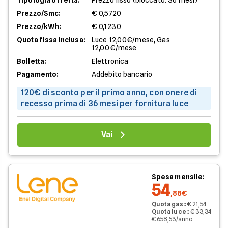
Tipologia offerta:
Prezzo fisso (bloccato: 36 mesi)
Prezzo/Smc:
€ 0,5720
Prezzo/kWh:
€ 0,1230
Quota fissa inclusa:
Luce 12,00€/mese, Gas
12,00€/mese
Bolletta:
Elettronica
Pagamento:
Addebito bancario
120€ di sconto per il primo anno, con onere di
recesso prima di 36 mesi per fornitura luce
Vai
Spesa mensile:
54
,88€
Quota gas:
:
€ 21,54
Quota luce:
:
€ 33,34
€ 658,53/anno