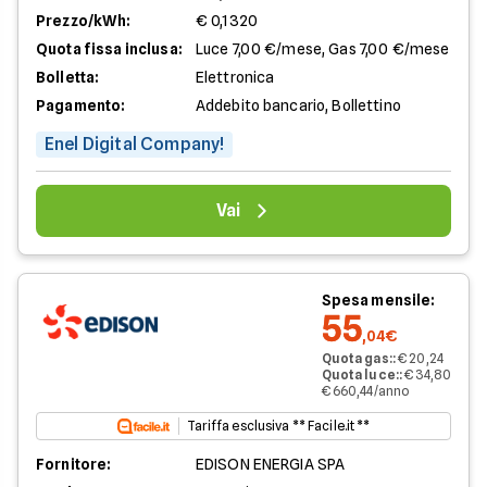
Prezzo/kWh:
€ 0,1320
Quota fissa inclusa:
Luce 7,00 €/mese, Gas 7,00 €/mese
Bolletta:
Elettronica
Pagamento:
Addebito bancario, Bollettino
Enel Digital Company!
Vai
Spesa mensile:
55
,04€
Quota gas:
:
€ 20,24
Quota luce:
:
€ 34,80
€ 660,44/anno
Tariffa esclusiva ** Facile.it **
Fornitore:
EDISON ENERGIA SPA