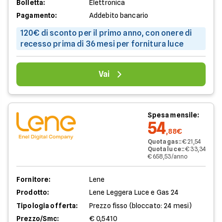
Bolletta:
Elettronica
Pagamento:
Addebito bancario
120€ di sconto per il primo anno, con onere di
recesso prima di 36 mesi per fornitura luce
Vai
Spesa mensile:
54
,88€
Quota gas:
:
€ 21,54
Quota luce:
:
€ 33,34
€ 658,53/anno
Fornitore:
Lene
Prodotto:
Lene Leggera Luce e Gas 24
Tipologia offerta:
Prezzo fisso (bloccato: 24 mesi)
Prezzo/Smc:
€ 0,5410