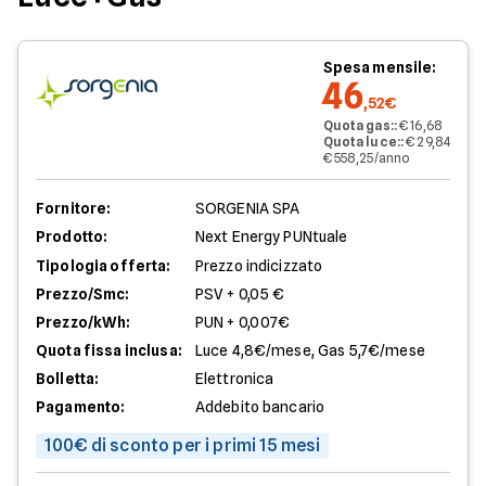
Spesa mensile:
46
,52€
Quota gas:
:
€ 16,68
Quota luce:
:
€ 29,84
€ 558,25/anno
Fornitore:
SORGENIA SPA
Prodotto:
Next Energy PUNtuale
Tipologia offerta:
Prezzo indicizzato
Prezzo/Smc:
PSV + 0,05 €
Prezzo/kWh:
PUN + 0,007€
Quota fissa inclusa:
Luce 4,8€/mese, Gas 5,7€/mese
Bolletta:
Elettronica
Pagamento:
Addebito bancario
100€ di sconto per i primi 15 mesi