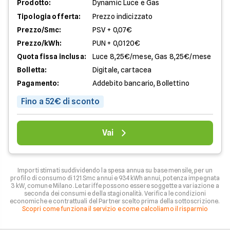
Prodotto:
Dynamic Luce e Gas
Tipologia offerta:
Prezzo indicizzato
Prezzo/Smc:
PSV + 0,07€
Prezzo/kWh:
PUN + 0,0120€
Quota fissa inclusa:
Luce 8,25€/mese, Gas 8,25€/mese
Bolletta:
Digitale, cartacea
Pagamento:
Addebito bancario, Bollettino
Fino a 52€ di sconto
Vai
Importi stimati suddividendo la spesa annua su base mensile, per un
profilo di consumo di 121 Smc annui e 934 kWh annui, potenza impegnata
3 kW, comune Milano. Le tariffe possono essere soggette a variazione a
seconda dei consumi e della stagionalità. Verifica le condizioni
economiche e contrattuali del Partner scelto prima della sottoscrizione.
Scopri come funziona il servizio e come calcoliamo il risparmio