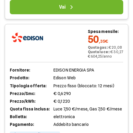
Vai
Spesa mensile:
50
,35€
Quota gas:
:
€ 20,08
Quota luce:
:
€ 30,27
€ 604,25/anno
Fornitore:
EDISON ENERGIA SPA
Prodotto:
Edison Web
Tipologia offerta:
Prezzo fisso (bloccato: 12 mesi)
Prezzo/Smc:
€ 0,6290
Prezzo/kWh:
€ 0,1220
Quota fissa inclusa:
Luce 7,50 €/mese, Gas 7,50 €/mese
Bolletta:
elettronica
Pagamento:
Addebito bancario