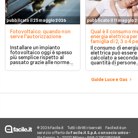
pubblicato il 25 maggio 2026
pubblicato il 11 maggio 
Fotovoltaico: quando non
Qual è il consumo me
serve l’autorizzazione
energia elettrica per
famiglia di 2, 3 o 4 
Installare un impianto
Il consumo di energi
fotovoltaico oggi è spesso
elettrica può essere
più semplice rispetto al
calcolato a seconda
passato grazie alle norme
quantità di persone
che hanno ampliato i casi di
presenti all'interno d
edilizia libera.
determinato edifici
numerosi i fattori c
Guide Luce e Gas
influenzano questo 
occorre tenerli in
considerazione per
effettuare una stim
coerente.
© 2026 Facile.it
Tutti i diritti riservati
Facile.it è un
servizio offerto da
Facile.it S.p.A. con socio unico
•
Via Sannio, 3 - 20137 Milano • P.IVA 07902950968