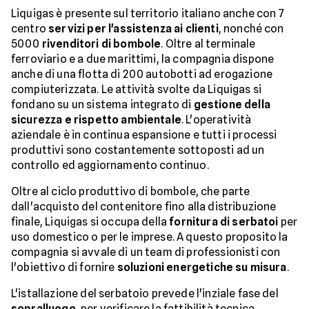
Liquigas è presente sul territorio italiano anche con 7
centro
servizi per l'assistenza ai clienti
, nonché con
5000
rivenditori di bombole
. Oltre al terminale
ferroviario e a due marittimi, la compagnia dispone
anche di una flotta di 200 autobotti ad erogazione
compiuterizzata. Le attività svolte da Liquigas si
fondano su un sistema integrato di
gestione della
sicurezza e rispetto ambientale
. L'operatività
aziendale è in continua espansione e tutti i processi
produttivi sono costantemente sottoposti ad un
controllo ed aggiornamento continuo.
Oltre al ciclo produttivo di bombole, che parte
dall'acquisto del contenitore fino alla distribuzione
finale, Liquigas si occupa della
fornitura di serbatoi
per
uso domestico o per le imprese. A questo proposito la
compagnia si avvale di un team di professionisti con
l'obiettivo di fornire
soluzioni energetiche su misura
.
L'istallazione del serbatoio prevede l'inziale fase del
sopralluogo
, per verificare la fattibilità tecnica