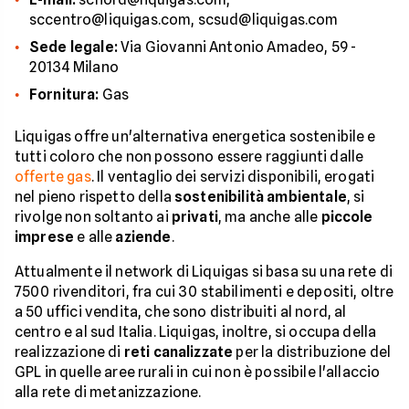
sccentro@liquigas.com, scsud@liquigas.com
Sede legale:
Via Giovanni Antonio Amadeo, 59 -
20134 Milano
Fornitura:
Gas
Liquigas offre un'alternativa energetica sostenibile e
tutti coloro che non possono essere raggiunti dalle
offerte gas
. Il ventaglio dei servizi disponibili, erogati
nel pieno rispetto della
sostenibilità ambientale
, si
rivolge non soltanto ai
privati
, ma anche alle
piccole
imprese
e alle
aziende
.
Attualmente il network di Liquigas si basa su una rete di
7500 rivenditori, fra cui 30 stabilimenti e depositi, oltre
a 50 uffici vendita, che sono distribuiti al nord, al
centro e al sud Italia. Liquigas, inoltre, si occupa della
realizzazione di
reti canalizzate
per la distribuzione del
GPL in quelle aree rurali in cui non è possibile l'allaccio
alla rete di metanizzazione.