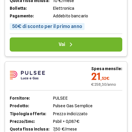
Quota fissa inclusa:
10 €/mese
Bolletta:
Elettronica
Pagamento:
Addebito bancario
50€ di sconto per il primo anno
Vai
Spesa mensile:
21
,52€
€ 258,30/anno
Fornitore:
PULSEE
Prodotto:
Pulsee Gas Semplice
Tipologia offerta:
Prezzo indicizzato
Prezzo/Smc:
Psbil + 0,087€
Quota fissa inclusa:
7,50 €/mese