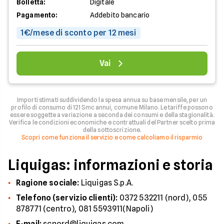
Bolletta:
Digitale
Pagamento:
Addebito bancario
1€/mese di sconto per 12 mesi
Vai
Importi stimati suddividendo la spesa annua su base mensile, per un
profilo di consumo di 121 Smc annui, comune Milano. Le tariffe possono
essere soggette a variazione a seconda dei consumi e della stagionalità.
Verifica le condizioni economiche e contrattuali del Partner scelto prima
della sottoscrizione.
Scopri come funziona il servizio e come calcoliamo il risparmio
Liquigas: informazioni e storia
Ragione sociale:
Liquigas S.p.A.
Telefono (servizio clienti):
0372 532211 (nord), 055
878771 (centro), 081 5593911(Napoli)
E-mail:
scnord@liquigas.com,