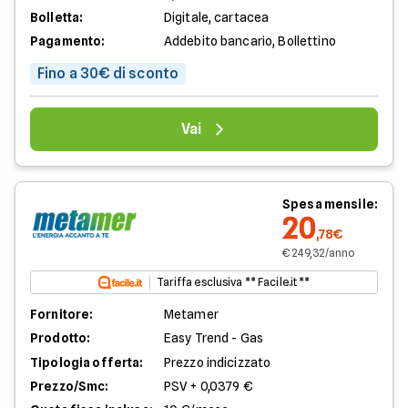
Bolletta:
Digitale, cartacea
Pagamento:
Addebito bancario, Bollettino
Fino a 30€ di sconto
Vai
Spesa mensile:
20
,78€
€ 249,32/anno
Tariffa esclusiva ** Facile.it **
Fornitore:
Metamer
Prodotto:
Easy Trend - Gas
Tipologia offerta:
Prezzo indicizzato
Prezzo/Smc:
PSV + 0,0379 €