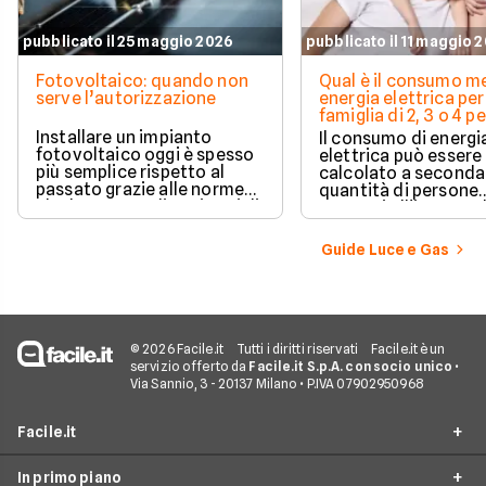
pubblicato il 25 maggio 2026
pubblicato il 11 maggio 
Fotovoltaico: quando non
Qual è il consumo me
serve l’autorizzazione
energia elettrica per
famiglia di 2, 3 o 4 
Installare un impianto
Il consumo di energi
fotovoltaico oggi è spesso
elettrica può essere
più semplice rispetto al
calcolato a seconda
passato grazie alle norme
quantità di persone
che hanno ampliato i casi di
presenti all'interno d
edilizia libera.
determinato edifici
numerosi i fattori c
Guide Luce e Gas
influenzano questo 
occorre tenerli in
considerazione per
effettuare una stim
coerente.
© 2026 Facile.it
Tutti i diritti riservati
Facile.it è un
servizio offerto da
Facile.it S.p.A. con socio unico
•
Via Sannio, 3 - 20137 Milano • P.IVA 07902950968
Facile.it
In primo piano