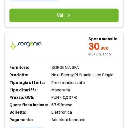
Vai
Spesa mensile:
30
,88€
€ 370,61/anno
Fornitore:
SORGENIA SPA
Prodotto:
Next Energy PUNtuale Luce Single
Tipologia offerta:
Prezzo indicizzato
Tipo di tariffa:
Monoraria
Prezzo/kWh:
PUN + 0,007 €
Quota fissa inclusa:
5,7 €/mese
Bolletta:
Elettronica
Pagamento:
Addebito bancario