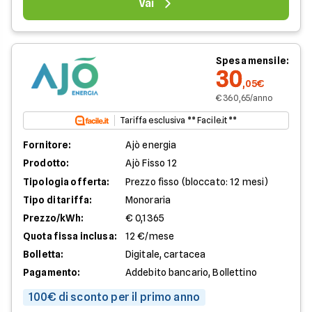
Vai
Spesa mensile:
30
,05€
€ 360,65/anno
Tariffa esclusiva ** Facile.it **
Fornitore:
Ajò energia
Prodotto:
Ajò Fisso 12
Tipologia offerta:
Prezzo fisso (bloccato: 12 mesi)
Tipo di tariffa:
Monoraria
Prezzo/kWh:
€ 0,1365
Quota fissa inclusa:
12 €/mese
Bolletta:
Digitale, cartacea
Pagamento:
Addebito bancario, Bollettino
100€ di sconto per il primo anno