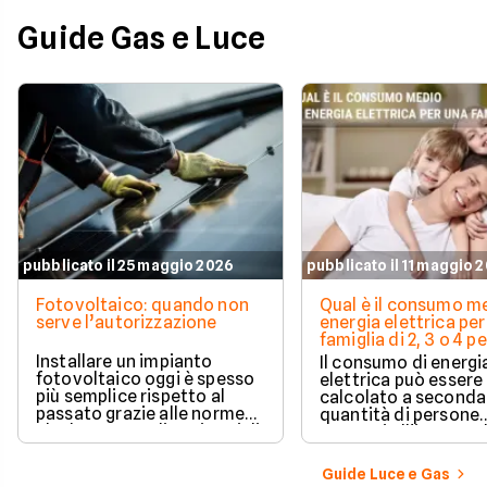
Guide Gas e Luce
pubblicato il 25 maggio 2026
pubblicato il 11 maggio 
Fotovoltaico: quando non
Qual è il consumo me
serve l’autorizzazione
energia elettrica per
famiglia di 2, 3 o 4 
Installare un impianto
Il consumo di energi
fotovoltaico oggi è spesso
elettrica può essere
più semplice rispetto al
calcolato a seconda
passato grazie alle norme
quantità di persone
che hanno ampliato i casi di
presenti all'interno d
edilizia libera.
determinato edifici
numerosi i fattori c
Guide Luce e Gas
influenzano questo 