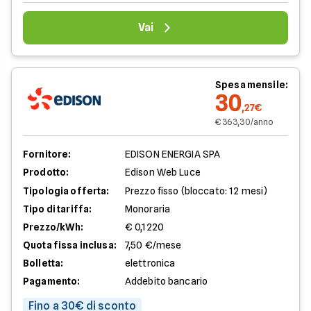
Vai
Spesa mensile:
30
,27€
€ 363,30/anno
Fornitore:
EDISON ENERGIA SPA
Prodotto:
Edison Web Luce
Tipologia offerta:
Prezzo fisso (bloccato: 12 mesi)
Tipo di tariffa:
Monoraria
Prezzo/kWh:
€ 0,1220
Quota fissa inclusa:
7,50 €/mese
Bolletta:
elettronica
Pagamento:
Addebito bancario
Fino a 30€ di sconto