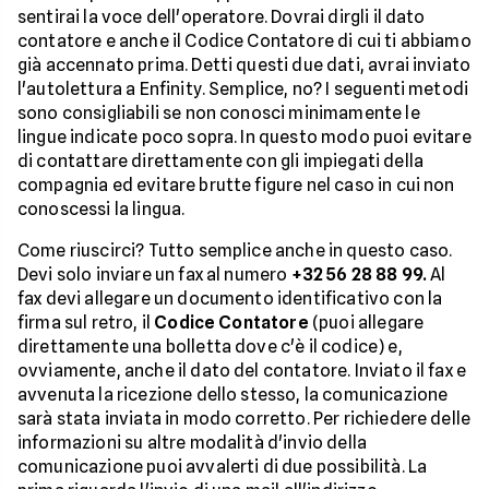
sentirai la voce dell'operatore. Dovrai dirgli il dato
contatore e anche il Codice Contatore di cui ti abbiamo
già accennato prima. Detti questi due dati, avrai inviato
l'autolettura a Enfinity. Semplice, no? I seguenti metodi
sono consigliabili se non conosci minimamente le
lingue indicate poco sopra. In questo modo puoi evitare
di contattare direttamente con gli impiegati della
compagnia ed evitare brutte figure nel caso in cui non
conoscessi la lingua.
Come riuscirci? Tutto semplice anche in questo caso.
Devi solo inviare un fax al numero
+32 56 28 88 99.
Al
fax devi allegare un documento identificativo con la
firma sul retro, il
Codice Contatore
(puoi allegare
direttamente una bolletta dove c'è il codice) e,
ovviamente, anche il dato del contatore. Inviato il fax e
avvenuta la ricezione dello stesso, la comunicazione
sarà stata inviata in modo corretto. Per richiedere delle
informazioni su altre modalità d'invio della
comunicazione puoi avvalerti di due possibilità. La