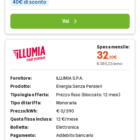
40€ di sconto
Vai
Spesa mensile:
32
,10€
€ 385,22/anno
Fornitore:
ILLUMIA S.P.A.
Prodotto:
Energia Senza Pensieri
Tipologia offerta:
Prezzo fisso (bloccato: 12 mesi)
Tipo di tariffa:
Monoraria
Prezzo/kWh:
€ 0,1390
Quota fissa inclusa:
12 €/mese
Bolletta:
Elettronica
Pagamento:
Addebito bancario