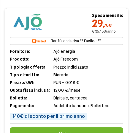
Spesa mensile:
29
,78€
€ 357,38/anno
Tariffa esclusiva ** Facile.it **
Fornitore:
Ajò energia
Prodotto:
Ajò Freedom
Tipologia offerta:
Prezzo indicizzato
Tipo di tariffa:
Bioraria
Prezzo/kWh:
PUN + 0,018 €
Quota fissa inclusa:
12,00 €/mese
Bolletta:
Digitale, cartacea
Pagamento:
Addebito bancario, Bollettino
140€ di sconto per il primo anno