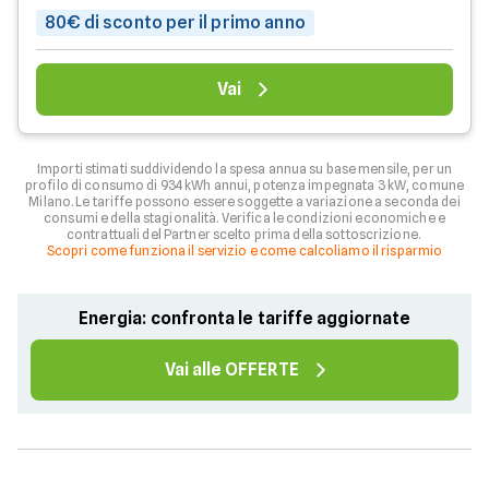
80€ di sconto per il primo anno
Vai
Importi stimati suddividendo la spesa annua su base mensile, per un
profilo di consumo di 934 kWh annui, potenza impegnata 3 kW, comune
Milano. Le tariffe possono essere soggette a variazione a seconda dei
consumi e della stagionalità. Verifica le condizioni economiche e
contrattuali del Partner scelto prima della sottoscrizione.
Scopri come funziona il servizio e come calcoliamo il risparmio
Energia: confronta le tariffe aggiornate
Vai alle OFFERTE