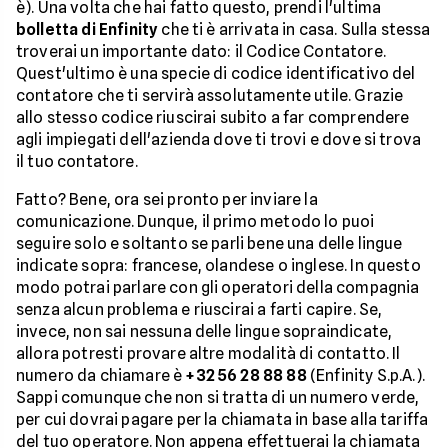
è). Una volta che hai fatto questo, prendi l'ultima
bolletta di Enfinity
che ti è arrivata in casa. Sulla stessa
troverai un importante dato: il Codice Contatore.
Quest'ultimo è una specie di codice identificativo del
contatore che ti servirà assolutamente utile. Grazie
allo stesso codice riuscirai subito a far comprendere
agli impiegati dell'azienda dove ti trovi e dove si trova
il tuo contatore.
Fatto? Bene, ora sei pronto per inviare la
comunicazione. Dunque, il primo metodo lo puoi
seguire solo e soltanto se parli bene una delle lingue
indicate sopra: francese, olandese o inglese. In questo
modo potrai parlare con gli operatori della compagnia
senza alcun problema e riuscirai a farti capire. Se,
invece, non sai nessuna delle lingue sopraindicate,
allora potresti provare altre modalità di contatto. Il
numero da chiamare è
+32 56 28 88 88
(Enfinity S.p.A.).
Sappi comunque che non si tratta di un numero verde,
per cui dovrai pagare per la chiamata in base alla tariffa
del tuo operatore. Non appena effettuerai la chiamata