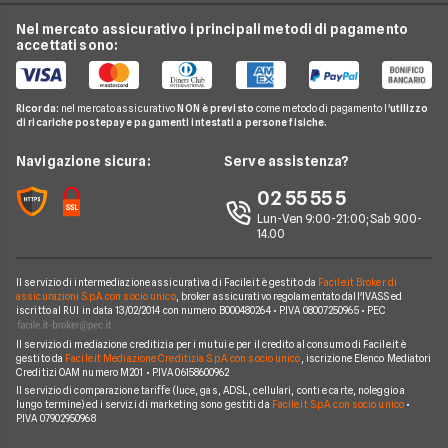
Fasce Orarie Energia
Telefonia Mobile
Eni Plenitude
Nel mercato assicurativo i principali metodi di pagamento
Migliori Offerte Luce
Osservatorio Gas e Luce
accettati sono:
Cambio gestore energia
Pay TV
Acea
Migliori Offerte Gas
Guida Luce e Gas
Miglior Fornitore Energia Elettrica
Noleggio Lungo Termine
Gas Natural
Domande Luce e Gas
Ricorda:
nel mercato assicurativo
NON è previsto
come metodo di pagamento l'
utilizzo
Miglior Fornitore Gas
News
A2A
di ricariche postepay e pagamenti intestati a persone fisiche.
Glossario Gas e Luce
Chi siamo
Edison
Navigazione sicura:
Serve assistenza?
Notizie Luce e Gas
Perché scegliere Facile.it
Iren
02 55 55 5
Argomenti in evidenza Gas e Luce
Contatti
Optima
Lun-Ven 9:00-21:00; Sab 9.00-
14.00
Mappa del sito
Engie
Sorgenia
Il servizio di intermediazione assicurativa di Facile.it è gestito da
Facile.it Broker di
assicurazioni S.p.A. con socio unico
, broker assicurativo regolamentato dall'IVASS ed
iscritto al RUI in data 13/02/2014 con numero B000480264 • P.IVA 08007250965 • PEC
Fornitori Energetici
Il servizio di mediazione creditizia per i mutui e per il credito al consumo di Facile.it è
gestito da
Facile.it Mediazione Creditizia S.p.A. con socio unico
, iscrizione Elenco Mediatori
Creditizi OAM numero M201 • P.IVA 06158600962
Il servizio di comparazione tariffe (luce, gas, ADSL, cellulari, conti e carte, noleggio a
lungo termine) ed i servizi di marketing sono gestiti da
Facile.it S.p.A. con socio unico
•
P.IVA 07902950968