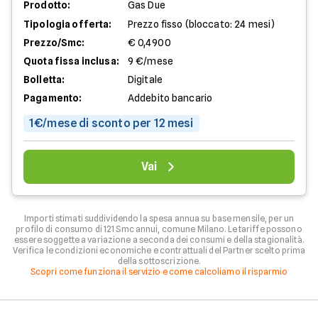
Prodotto:
Gas Due
Tipologia offerta:
Prezzo fisso (bloccato: 24 mesi)
Prezzo/Smc:
€ 0,4900
Quota fissa inclusa:
9 €/mese
Bolletta:
Digitale
Pagamento:
Addebito bancario
1€/mese di sconto per 12 mesi
Vai
Importi stimati suddividendo la spesa annua su base mensile, per un
profilo di consumo di 121 Smc annui, comune Milano. Le tariffe possono
essere soggette a variazione a seconda dei consumi e della stagionalità.
Verifica le condizioni economiche e contrattuali del Partner scelto prima
della sottoscrizione.
Scopri come funziona il servizio e come calcoliamo il risparmio