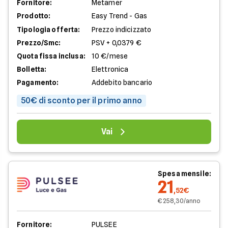
Fornitore:
Metamer
Prodotto:
Easy Trend - Gas
Tipologia offerta:
Prezzo indicizzato
Prezzo/Smc:
PSV + 0,0379 €
Quota fissa inclusa:
10 €/mese
Bolletta:
Elettronica
Pagamento:
Addebito bancario
50€ di sconto per il primo anno
Vai
Spesa mensile:
21
,52€
€ 258,30/anno
Fornitore:
PULSEE