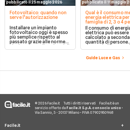
pubblicato il 25 maggio 2026
pubblicato il 11 maggio 
Fotovoltaico: quando non
Qual è il consumo me
serve l’autorizzazione
energia elettrica per
famiglia di 2, 3 o 4 
Installare un impianto
Il consumo di energi
fotovoltaico oggi è spesso
elettrica può essere
più semplice rispetto al
calcolato a seconda
passato grazie alle norme
quantità di persone
che hanno ampliato i casi di
presenti all'interno d
edilizia libera.
determinato edifici
numerosi i fattori c
Guide Luce e Gas
influenzano questo 
occorre tenerli in
considerazione per
effettuare una stim
coerente.
© 2026 Facile.it
Tutti i diritti riservati
Facile.it è un
servizio offerto da
Facile.it S.p.A. con socio unico
•
Via Sannio, 3 - 20137 Milano • P.IVA 07902950968
Facile.it