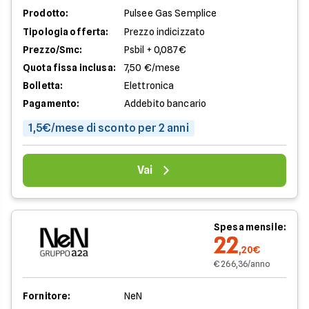
Prodotto:
Pulsee Gas Semplice
Tipologia offerta:
Prezzo indicizzato
Prezzo/Smc:
Psbil + 0,087€
Quota fissa inclusa:
7,50 €/mese
Bolletta:
Elettronica
Pagamento:
Addebito bancario
1,5€/mese di sconto per 2 anni
Vai
Spesa mensile:
22
,20€
€ 266,36/anno
Fornitore:
NeN