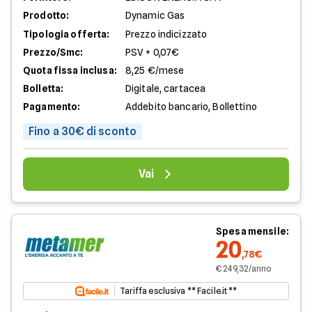
Prodotto:
Dynamic Gas
Tipologia offerta:
Prezzo indicizzato
Prezzo/Smc:
PSV + 0,07€
Quota fissa inclusa:
8,25 €/mese
Bolletta:
Digitale, cartacea
Pagamento:
Addebito bancario, Bollettino
Fino a 30€ di sconto
Vai
Spesa mensile:
20
,78€
€ 249,32/anno
Tariffa esclusiva ** Facile.it **