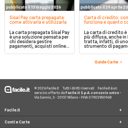
pubblicato il 13 maggio 2026
pubblicato il 29 aprile 2
Sisal Pay carta prepagata:
Carta di credito: c
come attivarla e utilizzarla
funziona e quanto c
La carta prepagata Sisal Pay
La carta di credito 
è una soluzione pensata per
più diffusa, anche in I
chi desidera gestire
tratta, infatti, di uno
pagamenti, acquisti online e
strumento di pagam
operazioni bancarie
comodo e versatile.
quotidiane senza aprire un
Vediamo quindi di ch
conto corrente
tratta quando si parl
Guide Carte
tradizionale.
carte di credito.
© 2026 Facile.it
Tutti i diritti riservati
Facile.it è un
servizio offerto da
Facile.it S.p.A. con socio unico
•
Via Sannio, 3 - 20137 Milano • P.IVA 07902950968
Facile.it
Conti e Carte
Assicurazioni