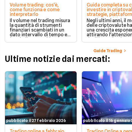
Volume trading: cos'è,
Guida completa su 
come funziona e come
investire in criptova
interpretarlo
strategie, piattafor
consigli per iniziare
Il volume nel trading misura
Negli ultimi anni, il
la quantità di strumenti
delle criptovalute ha
finanziari scambiati in un
una crescita esponen
dato intervallo di tempo ed
attirando l'attenzio
è un indicatore chiave per
degli investitori reta
valutare la forza e
istituzionali.
l’affidabilità dei movimenti
Guide Trading
di prezzo. Analizzarlo
Ultime notizie dai mercati:
permette di confermare
trend, individuare zone di
liquidità e anticipare
possibili inversioni,
soprattutto se combinato
con altri strumenti tecnici.
pubblicato il 27 febbraio 2026
pubblicato il 16 gennaio
Trading online a febbraio
Trading Online a gen