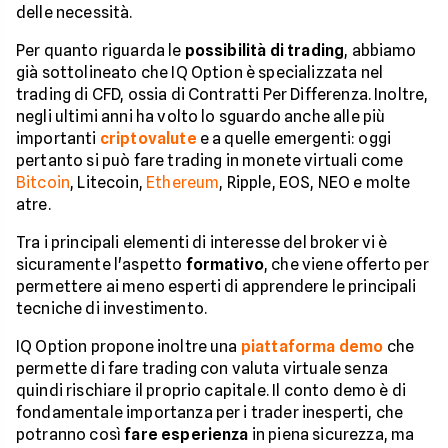
delle necessità.
Per quanto riguarda le
possibilità di trading
, abbiamo
già sottolineato che IQ Option è specializzata nel
trading di CFD, ossia di Contratti Per Differenza. Inoltre,
negli ultimi anni ha volto lo sguardo anche alle più
importanti
criptovalute
e a quelle emergenti: oggi
pertanto si può fare trading in monete virtuali come
Bitcoin
, Litecoin,
Ethereum
, Ripple, EOS, NEO e molte
atre.
Tra i principali elementi di interesse del broker vi è
sicuramente l'aspetto
formativo
, che viene offerto per
permettere ai meno esperti di apprendere le principali
tecniche di investimento.
IQ Option propone inoltre una
piattaforma demo
che
permette di fare trading con valuta virtuale senza
quindi rischiare il proprio capitale. Il conto demo è di
fondamentale importanza per i trader inesperti, che
potranno così
fare esperienza
in piena sicurezza, ma