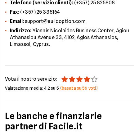
Telefono (servizio clienti):
(+357) 25 825808
Fax:
(+357) 25 335164
Email:
support@eu.iqoption.com
Indirizzo:
Yiannis Nicolaides Business Center, Agiou
Athanasiou Avenue 33, 4102, Agios Athanasios,
Limassol, Cyprus.
Vota il nostro servizio:
Valutazione media:
4.2
su 5
(basata su
56
voti)
Le banche e finanziarie
partner di Facile.it