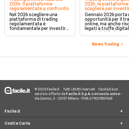
2026: 3 piattaforme
2026: le piattaforme
regolamentate a confronto
scegliere per investi
sicurezza
Nel 2026 scegliere una
Gennaio 2026 porta
piattaforma di trading
opportunità per il tr
regolamentata è
online, ma anche ris
fondamentale per investire
legati a truffe digital
con maggiore tutela e
consigli di finfluenc
trasparenza.
regolamentati. Ved
come riconoscere
News Trading
piattaforme sicure e
analizziamo le soluz
offerte da Plus500, 
Fineco.
© 2026 Facile.it
Tutti i diritti riservati
Facile.it è un
servizio offerto da
Facile.it S.p.A. con socio unico
•
Via Sannio, 3 - 20137 Milano • P.IVA 07902950968
Facile.it
Conti e Carte
Assicurazioni