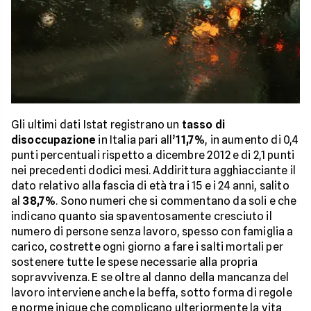
Gli ultimi dati Istat registrano un
tasso di
disoccupazione
in Italia pari all’
11,7%
, in aumento di 0,4
punti percentuali rispetto a dicembre 2012 e di 2,1 punti
nei precedenti dodici mesi. Addirittura agghiacciante il
dato relativo alla fascia di età tra i 15 e i 24 anni, salito
al
38,7%
. Sono numeri che si commentano da soli e che
indicano quanto sia spaventosamente cresciuto il
numero di persone senza lavoro, spesso con famiglia a
carico, costrette ogni giorno a fare i salti mortali per
sostenere tutte le spese necessarie alla propria
sopravvivenza. E se oltre al danno della mancanza del
lavoro interviene anche la beffa, sotto forma di regole
e norme inique che complicano ulteriormente la vita