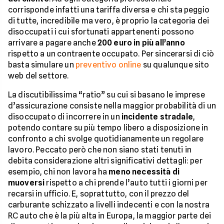
corrisponde infatti una tariffa diversa e chi sta peggio
di tutte, incredibile ma vero, è proprio la categoria dei
disoccupati i cui sfortunati appartenenti possono
arrivare a pagare anche
200 euro in più all’anno
rispetto a un contraente occupato. Per sincerarsi di ciò
basta simulare un
preventivo online
su qualunque sito
web del settore.
La discutibilissima “ratio” su cui si basano le imprese
d’assicurazione consiste nella maggior probabilità di un
disoccupato di incorrere in un
incidente stradale
,
potendo contare su più tempo libero a disposizione in
confronto a chi svolge quotidianamente un regolare
lavoro. Peccato però che non siano stati tenuti in
debita considerazione altri significativi dettagli: per
esempio, chi non lavora ha
meno necessità di
muoversi
rispetto a chi prende l’auto tutti i giorni per
recarsi in ufficio. E, soprattutto, con il prezzo del
carburante schizzato a livelli indecenti e con la nostra
RC auto che è la più alta in Europa, la maggior parte dei