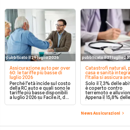
pubblicato il 29 luglio 2026
pubblicato il 27 luglio 2
Assicurazione auto per over
Catastrofi naturali, 
60: le tariffe più basse di
casa e sanità integra
luglio 2026
l'Italia si assicura a
troppo poco. I dati 
Perché l'età incide sul costo
Solo il 7,3% delle abi
della RC auto e quali sono le
è coperto contro
tariffe più basse disponibili
terremoto e alluvion
a luglio 2026 su Facile.it, da
Appena il 15,8% dell
106,32€ annui.
imprese ha la polizz
catastrofale obbligat
dati ANIA 2025 sul g
News Assicurazioni
assicurativo italiano