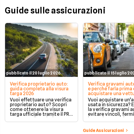
Guide sulle assicurazioni
pubblicato il 20 luglio 2026
pubblicato il 15 luglio 2
Verifica proprietario auto:
Verifica gravami au
guida completa alla visura
e perché farla prima 
targa 2026
acquistare una vett
Vuoi effettuare una verifica
Vuoi acquistare un'
proprietario auto? Scopri
usata in sicurezza? 
come ottenere la visura
la verifica gravami a
targa ufficiale tramite il PRA
evitare vincoli, fermi
per controllare dati e
ipoteche. Scopri co
vincoli in totale sicurezza.
tutelare il tuo acqui
Guide Assicurazioni