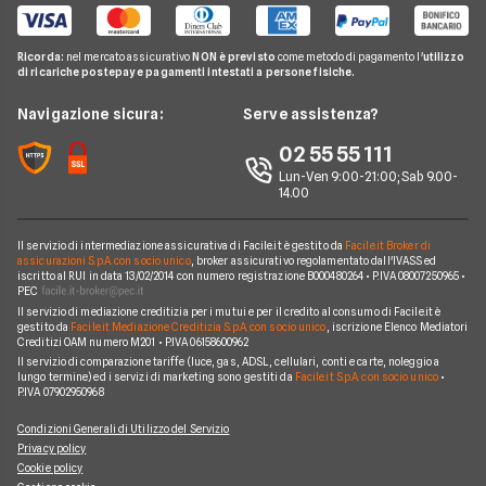
ConTe
Telefonia Mobile
Guida Assicurazioni
Assicurazione Vita
Preventivo Assicurazione Vita
Genertel
Pay TV
Agenzie Assicurative
Assicurazione Mutuo
Ricorda:
nel mercato assicurativo
NON è previsto
come metodo di pagamento l'
utilizzo
Preventivo Assicurazione Viaggio
Allianz Direct
di ricariche postepay e pagamenti intestati a persone fisiche.
Noleggio Lungo Termine
Domande Assicurazioni
Assicurazione Professionale
RC Familiare
Linear
News
Navigazione sicura:
Serve assistenza?
Glossario Assicurativo
Assicurazione Avvocati
Assicurazione Auto Mensile
Prima.it
Chi siamo
02 55 55 111
Notizie Assicurazioni
Assicurazione Infortuni
Quixa
Lun-Ven 9:00-21:00; Sab 9.00-
Perché scegliere Facile.it
Argomenti in evidenza Assicurazioni
Assicurazione Cane
14.00
Verti
Contatti
Assicurazione Smartphone
UnipolSai
Il servizio di intermediazione assicurativa di Facile.it è gestito da
Facile.it Broker di
Mappa del sito
Assicurazione Autocarro
assicurazioni S.p.A. con socio unico
, broker assicurativo regolamentato dall'IVASS ed
iscritto al RUI in data 13/02/2014 con numero registrazione B000480264 • P.IVA 08007250965 •
Allianz
PEC
Il servizio di mediazione creditizia per i mutui e per il credito al consumo di Facile.it è
Compagnie e intermediari
gestito da
Facile.it Mediazione Creditizia S.p.A. con socio unico
, iscrizione Elenco Mediatori
Creditizi OAM numero M201 • P.IVA 06158600962
Il servizio di comparazione tariffe (luce, gas, ADSL, cellulari, conti e carte, noleggio a
lungo termine) ed i servizi di marketing sono gestiti da
Facile.it S.p.A. con socio unico
•
P.IVA 07902950968
Condizioni Generali di Utilizzo del Servizio
Privacy policy
Cookie policy