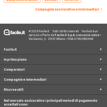
Compagnie assicurative e intermediari
© 2026 Facile.it
Tutti i diritti riservati
Facile.it è un
servizio offerto da
Facile.it S.p.A. con socio unico
•
Via Sannio, 3 - 20137 Milano • P.IVA 07902950968
Facile.it
In primo piano
Assicurazioni
Comparatori
Prestiti
Assicurazioni online
Mutui
Compagnie e intermediari
Assicurazione Auto
Preventivo assicurazione auto
Internet Casa
Assicurazione Moto
Risorse utili
Preventivo Assicurazione Moto
24hassistance
Luce e Gas
Assicurazione Viaggio
Preventivo Assicurazione Autocarro
Bene Assicurazioni
Nel mercato assicurativo i principali metodi di pagamento
Conti e Carte
Osservatorio Assicurazioni
Assicurazione Casa
accettati sono:
Preventivo Assicurazione Casa