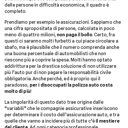
delle persone in difficoltà economica, il quadro è
completo.
Prendiamo per esempio le assicurazioni. Sappiamo che
una cifra spropositata di persone, calcolata in poco
meno di quattro milioni,
non paga il bollo
. Certo, fra
questi ci saranno molti furbetti a cui piace circolare a
sbafo, ma è plausibile che il numero comprenda anche
una buona percentuale di automobilisti che non
riescono più a coprire la spesa. Molti hanno optato
addirittura per la drastica soluzione di non utilizzare
più l’auto pur di non pagare la responsabilità civile
obbligatoria. Anche perché, ed è proprio qui il
paradosso,
per i disoccupati la polizza auto costa
molto di più
!
La singolarità di questo dato trae origine dalle
“variabili” che le compagnie assicurative inseriscono
per determinare il costo dell’assicurazione auto, e tra
quelle che vanno a incidere più di tutte c’è
il mestiere
del cliente
. Ad ogni categoria professionale