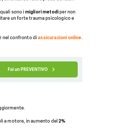
quali sono i
migliori metodi
per non
itare un forte trauma psicologico e
er nel confronto di
assicurazioni online
.
Fai un PREVENTIVO
aggiormente.
oli a motore, in aumento del
2%