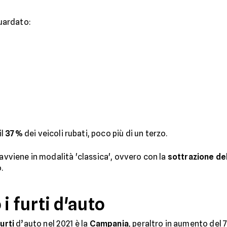
guardato:
il
37%
dei veicoli rubati, poco più di un terzo.
 avviene in modalità 'classica', ovvero con la
sottrazione de
.
i furti d'auto
furti
d’auto nel 2021 è la
Campania
, peraltro in aumento del 7