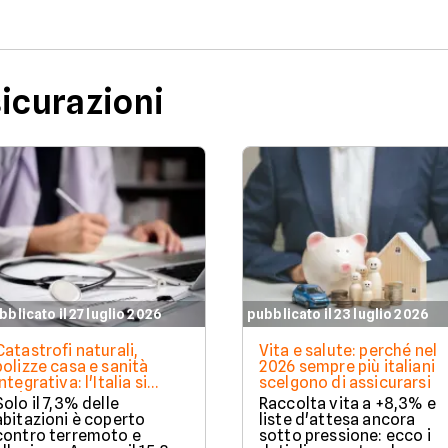
sicurazioni
bblicato il 27 luglio 2026
pubblicato il 23 luglio 2026
Catastrofi naturali,
Vita e salute: perché nel
polizze casa e sanità
2026 sempre più italiani
integrativa: l'Italia si
scelgono di assicurarsi
assicura ancora troppo
Solo il 7,3% delle
Raccolta vita a +8,3% e
poco. I dati 2025
abitazioni è coperto
liste d'attesa ancora
contro terremoto e
sotto pressione: ecco i