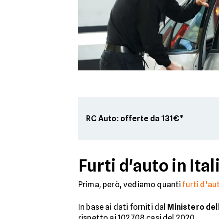
RC Auto: offerte da 131€*
Furti d'auto in Ita
Prima, però, vediamo quanti
furti d’au
In base ai dati forniti dal
Ministero del
rispetto ai 102.708 casi del 2020.