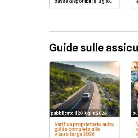
basse disponibili a luglio
2026 su Facile.it, da
106,32€ annui.
Guide sulle assic
pubblicato il 20 luglio 2026
pu
Verifica proprietario auto:
guida completa alla
visura targa 2026