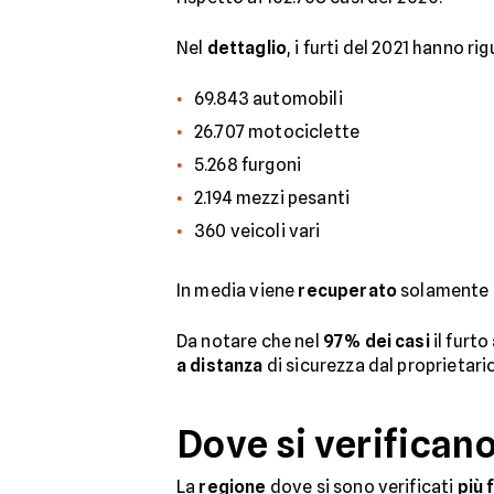
Nel
dettaglio
, i furti del 2021 hanno ri
69.843 automobili
26.707 motociclette
5.268 furgoni
2.194 mezzi pesanti
360 veicoli vari
In media viene
recuperato
solamente 
Da notare che nel
97% dei casi
il furto
a distanza
di sicurezza dal proprietario
Dove si verificano 
La
regione
dove si sono verificati
più 