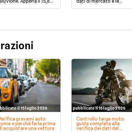
alluvione. Appena il 15,8%
dati di mercato e le
delle imprese ha la polizza
offerte di assicurazione
catastrofale obbligatoria.
vita e salute disponibili s
I dati ANIA 2025 sul gap
Facile.it a luglio 2026.
assicurativo italiano.
urazioni
bblicato il 15 luglio 2026
pubblicato il 15 luglio 2026
Verifica gravami auto:
Controllo targa moto:
come e perché farla prima
guida completa alla
di acquistare una vettura
verifica dei dati del