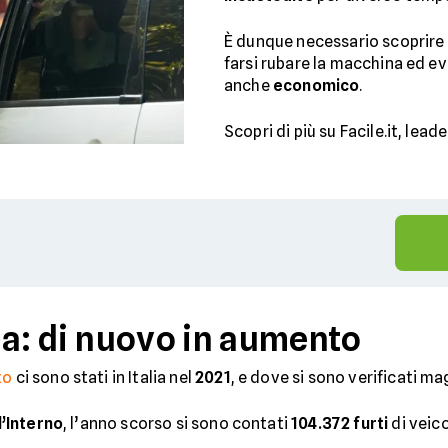
È dunque necessario scoprire 
farsi rubare la macchina ed ev
anche
economico
.
Scopri di più su Facile.it, lead
lia: di nuovo in aumento
to
ci sono stati in Italia nel
2021
, e dove si sono verificati m
l’Interno
, l’anno scorso si sono contati
104.372 furti
di veic