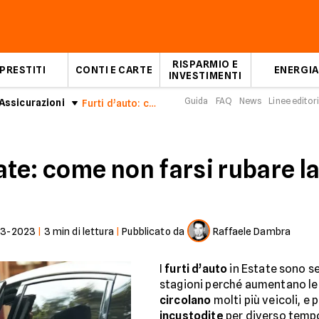
RISPARMIO E
PRESTITI
CONTI E CARTE
ENERGIA
INVESTIMENTI
Guida
FAQ
News
Linee editori
Assicurazioni
Furti d’auto: come non farsi rubare la macchina
tate: come non farsi rubare 
03-2023
|
3
min di lettura
|
Pubblicato da
Raffaele Dambra
I
furti d’auto
in Estate sono se
stagioni perché aumentano le 
circolano
molti più veicoli, e
incustodite
per diverso tempo,