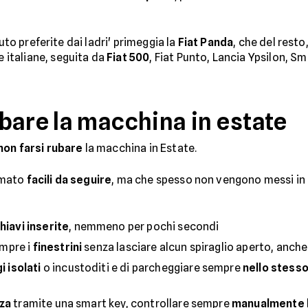
uto preferite dai ladri' primeggia la
Fiat Panda
, che del resto,
e italiane, seguita da
Fiat 500
, Fiat Punto, Lancia Ypsilon, 
bare la macchina in estate
on farsi rubare
la macchina in Estate.
mmato
facili da seguire
, ma che spesso non vengono messi in 
hiavi inserite
, nemmeno per pochi secondi
mpre i
finestrini
senza lasciare alcun spiraglio aperto, anche 
 isolati
o incustoditi e di parcheggiare sempre
nello stess
za
tramite una smart key, controllare sempre
manualmente