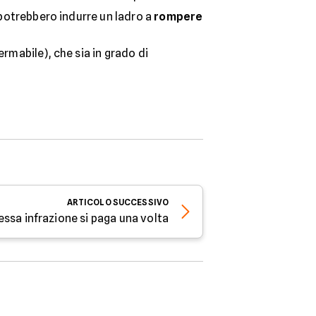
 potrebbero indurre un ladro a
rompere
rmabile), che sia in grado di
ARTICOLO
SUCCESSIVO
stessa infrazione si paga una volta