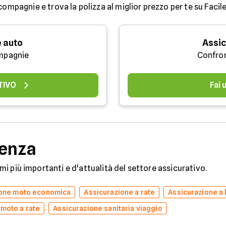
compagnie e trova la polizza al miglior prezzo per te su Facile
 auto
Assic
mpagnie
Confro
TIVO
Fai
denza
temi più importanti e d'attualità del settore assicurativo.
ione moto economica
Assicurazione a rate
Assicurazione a
 moto a rate
Assicurazione sanitaria viaggio