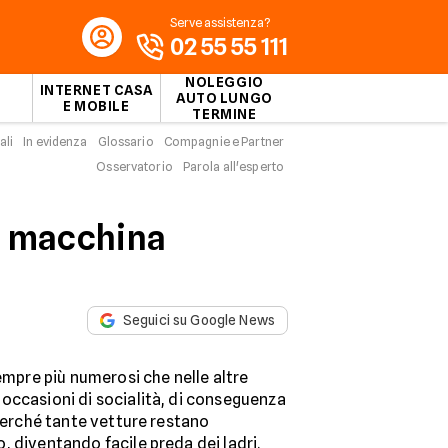
Serve assistenza?
02 55 55 111
NOLEGGIO
INTERNET CASA
AUTO LUNGO
E MOBILE
TERMINE
ali
In evidenza
Glossario
Compagnie e Partner
Osservatorio
Parola all'esperto
la macchina
Seguici su Google News
mpre più numerosi che nelle altre
occasioni di socialità, di conseguenza
 perché tante vetture restano
 diventando facile preda dei ladri.