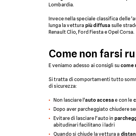
Lombardia.
Invece nella speciale classifica delle 'a
lunga la vettura
più diffusa
sulle strad
Renault Clio, Ford Fiesta e Opel Corsa.
Come non farsi ru
E veniamo adesso ai consigli su
come n
Si tratta di comportamenti tutto so
di sicurezza:
Non lasciare l'
auto accesa
e con le
c
Dopo aver parcheggiato chiudere se
Evitare di lasciare l'auto in
parcheggi
abitudinari facilitano i ladri
Quando si chiude la vettura a
distan