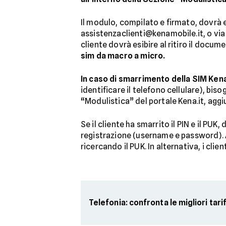
Il modulo, compilato e firmato, dovrà 
assistenzaclienti@kenamobile.it, o via 
cliente dovrà esibire al ritiro il doc
sim da macro a micro.
In caso di smarrimento della SIM Ken
identificare il telefono cellulare), bi
“Modulistica” del portale Kena.it, agg
Se il cliente ha smarrito il PIN e il PU
registrazione (username e password). A 
ricercando il PUK. In alternativa, i cl
Telefonia: confronta le migliori tari