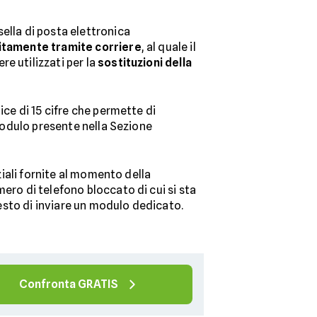
sella di posta elettronica
itamente tramite corriere
, al quale il
e utilizzati per la
sostituzioni della
dice di 15 cifre che permette di
 modulo presente nella Sezione
ziali fornite al momento della
ero di telefono bloccato di cui si sta
iesto di inviare un modulo dedicato.
Confronta GRATIS