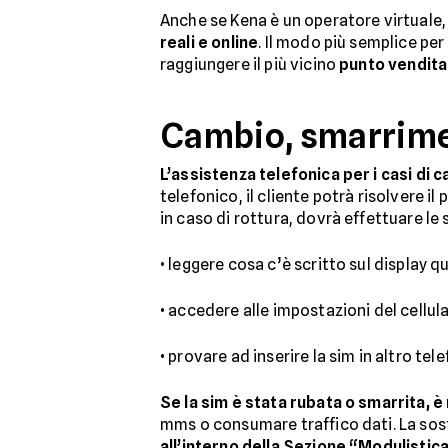
Anche se Kena è un operatore virtuale, o
reali e online
. Il modo più semplice per
raggiungere il più vicino
punto vendita
Cambio, smarrime
L’assistenza telefonica per i casi di
telefonico, il cliente potrà risolvere i
in caso di rottura, dovrà effettuare le 
• leggere cosa c’è scritto sul display q
• accedere alle impostazioni del cellul
• provare ad inserire la sim in altro tel
Se la sim è stata rubata o smarrita, è
mms o consumare traffico dati. La sost
all’interno della Sezione “Modulistica