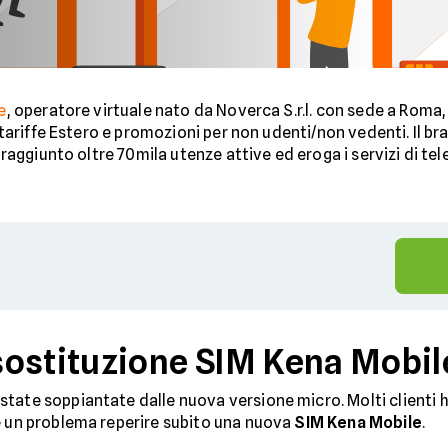
e
, operatore virtuale nato da Noverca S.r.l. con sede a Roma
 tariffe Estero e promozioni per non udenti/non vedenti. Il b
 raggiunto oltre 70mila utenze attive ed eroga i servizi di t
sostituzione SIM Kena Mobil
tate soppiantate dalle nuova versione micro. Molti clienti h
e un problema reperire subito una nuova
SIM Kena Mobile
.