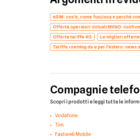
eSIM: cos’è, come funziona e perché co
Offerte operatori virtuali MVNO: confron
Offerte tariffe 4G
Le migliori offert
Tariffe roaming da e per l'estero: news 
Compagnie telefo
Scopri i prodotti e leggi tutte le infor
Vodafone
Tim
Fastweb Mobile