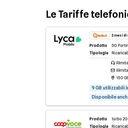
Le Tariffe telefon
2 mesi di
Prodotto
5G Porti
Tipologia
Ricaricab
illimit
illimit
150 G
9 GB utilizzabili
Disponibile anch
Prodotto
turbo 2
Tipologia
Ricaricab