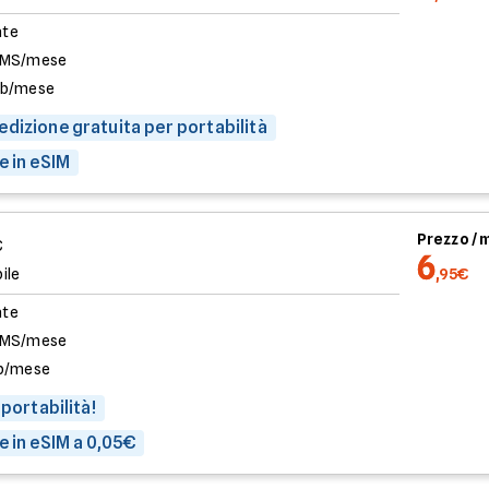
ate
SMS/mese
Gb/mese
dizione gratuita per portabilità
e in eSIM
Prezzo /
€
6
ile
,95€
ate
SMS/mese
b/mese
 portabilità!
e in eSIM a 0,05€