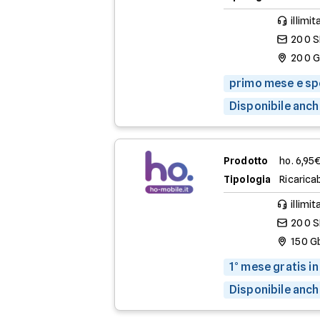
illimit
200 
200 
primo mese e spe
Disponibile anch
Prodotto
ho. 6,95
Tipologia
Ricaricab
illimit
200 
150 G
1° mese gratis in
Disponibile anch