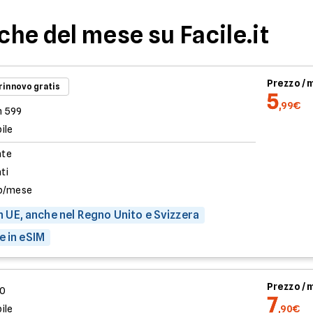
iche del mese su Facile.it
Prezzo /
 rinnovo gratis
5
,99€
n 599
ile
ate
ati
b/mese
 in UE, anche nel Regno Unito e Svizzera
e in eSIM
Prezzo /
00
7
ile
,90€