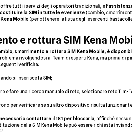
ffre tutti i servizi degli operatori tradizionali, e
l’assistenz
sostituire la SIM in tutte le evenienze
(cambio, smarrimento
 Kena Mobile
(per ottenere la lista degli esercenti bastacoll
nto e rottura SIM Kena Mobi
 cambio, smarrimento e rottura SIM Kena Mobile, è disponibi
l problema rivolgendosi al Team di esperti Kena, ma prima di
pa
seguenti verifiche:
uando si inserisce la SIM;
are e fare una ricerca manuale di rete, selezionare rete Tim-T
efono per verificare se su altro dispositivo risulta funzionante
 necessario contattare il 181 per bloccarla
, affinché nessun
ituzione della SIM Kena Mobile può essere richiesta inviando
”.