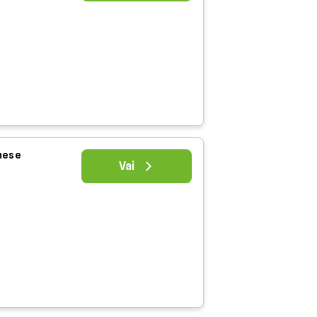
 mese
Vai