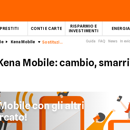
RISPARMIO E
PRESTITI
CONTI E CARTE
ENERGIA
INVESTIMENTI
Guida
FAQ
News
In ev
ie
Kena Mobile
Sostituzione SIM Kena Mobile
Kena Mobile: cambio, smarri
obile con gli altri
rcato!