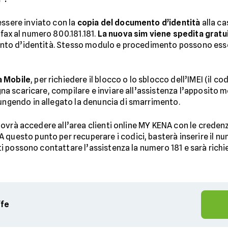
essere inviato con la
copia del documento d’identità
alla ca
fax al numero 800.181.181.
La nuova sim viene spedita gratu
umento d’identità. Stesso modulo e procedimento possono esser
a Mobile
, per richiedere il blocco o lo sblocco dell’IMEI (il co
sogna scaricare, compilare e inviare all’assistenza l’apposito
iungendo in allegato la denuncia di smarrimento.
K, dovrà accedere all’area clienti online MY KENA con le creden
questo punto per recuperare i codici, basterà inserire il num
ienti possono contattare l’assistenza la numero 181 e sarà rich
ffe