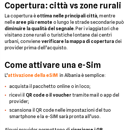
Copertura: città vs zone rurali
La copertura è
ottima nelle principali città
, mentre
nelle
aree più remote
o lungo le strade secondarie può
diminuire la qualità del segnale
. Per i viaggiatori che
visitano zone rurali o turistiche lontane dai centri
urbani, conviene
verificare la mappa di copertura
dei
provider prima dell’acquisto.
Come attivare una e-Sim
L’
attivazione della eSIM
in Albania è semplice:
acquista il pacchetto online o in loco;
ricevi il
QR code o il voucher
tramite mail o app del
provider;
scansiona il QR code nelle impostazioni del tuo
smartphone e la e-SIM sarà pronta all’uso.
Alcuni provider permettono di
ricaricare i GB