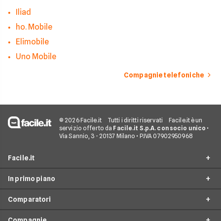
Iliad
ho. Mobile
Elimobile
Uno Mobile
Compagnie telefoniche
© 2026 Facile.it
Tutti i diritti riservati
Facile.it è un
servizio offerto da
Facile.it S.p.A. con socio unico
•
Via Sannio, 3 - 20137 Milano • P.IVA 07902950968
Facile.it
In primo piano
Assicurazioni
Comparatori
Prestiti
Offerte Telefonia mobile
Mutui
Compagnie
Tariffe Internet Mobile