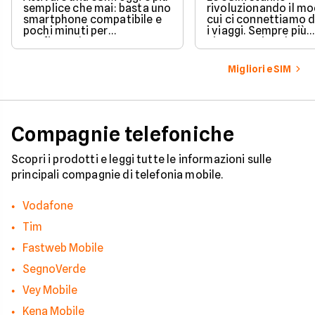
semplice che mai: basta uno
rivoluzionando il mo
smartphone compatibile e
cui ci connettiamo 
pochi minuti per
i viaggi. Sempre più
configurarla.
viaggiatori scelgon
tecnologia per evitar
costi elevati del ro
Migliori eSIM
accedere in pochi ist
una connessione sta
sicura, ovunque si t
nel mondo.
Compagnie telefoniche
Scopri i prodotti e leggi tutte le informazioni sulle
principali compagnie di telefonia mobile.
Vodafone
Tim
Fastweb Mobile
SegnoVerde
Vey Mobile
Kena Mobile