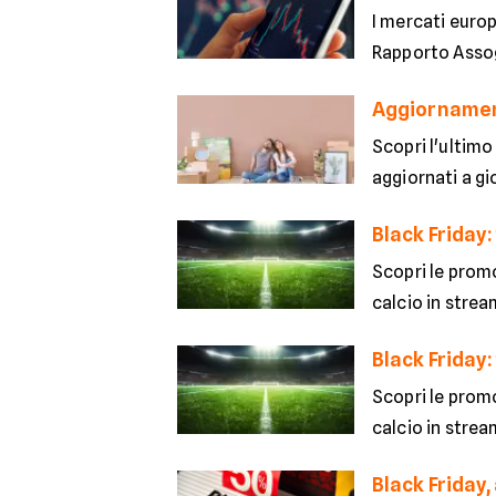
I mercati europ
Rapporto Assoge
Aggiornament
Scopri l'ultimo
aggiornati a g
Black Friday:
Scopri le promo
calcio in strea
Black Friday:
Scopri le promo
calcio in strea
Black Friday, 