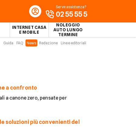
Serve assistenza?
02 55 55 5
NOLEGGIO
INTERNET CASA
AUTO LUNGO
E MOBILE
TERMINE
Guida
FAQ
News
Redazione
Linee editoriali
me a confronto
ali a canone zero, pensate per
e soluzioni più convenienti del