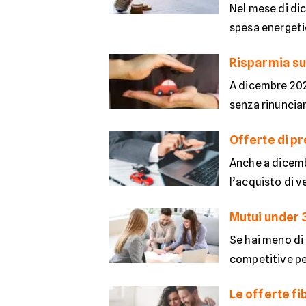
Nel mese di dic
spesa energeti
Risparmia su
A dicembre 202
senza rinuncia
Offerte di pr
Anche a dicemb
l’acquisto di ve
Mutui under 3
Se hai meno di
competitive per
Le offerte fi