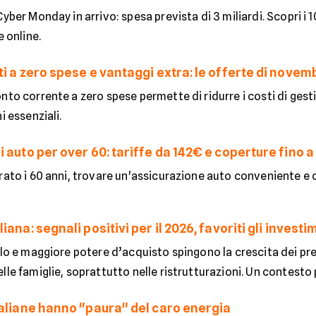
yber Monday in arrivo: spesa prevista di 3 miliardi. Scopri i 10
e online.
i a zero spese e vantaggi extra: le offerte di novem
onto corrente a zero spese permette di ridurre i costi di g
i essenziali.
 auto per over 60: tariffe da 142€ e coperture fino 
rato i 60 anni, trovare un'assicurazione auto conveniente e 
iana: segnali positivi per il 2026, favoriti gli invest
alo e maggiore potere d’acquisto spingono la crescita dei pr
lle famiglie, soprattutto nelle ristrutturazioni. Un contesto p
taliane hanno "paura" del caro energia