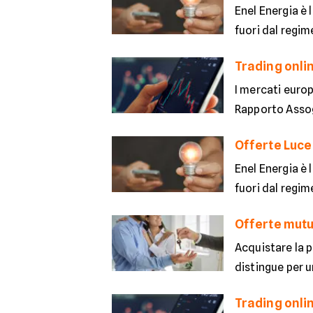
Enel Energia è l
fuori dal regim
Trading onlin
I mercati europ
Rapporto Assoge
Offerte Luce
Enel Energia è l
fuori dal regim
Offerte mutu
Acquistare la p
distingue per u
Trading onlin