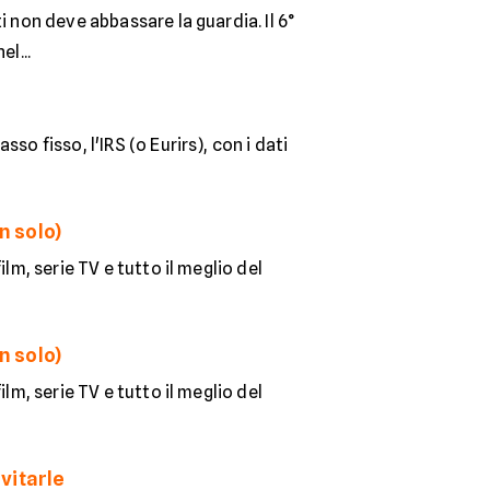
i non deve abbassare la guardia. Il 6°
l...
o fisso, l'IRS (o Eurirs), con i dati
n solo)
lm, serie TV e tutto il meglio del
n solo)
lm, serie TV e tutto il meglio del
evitarle