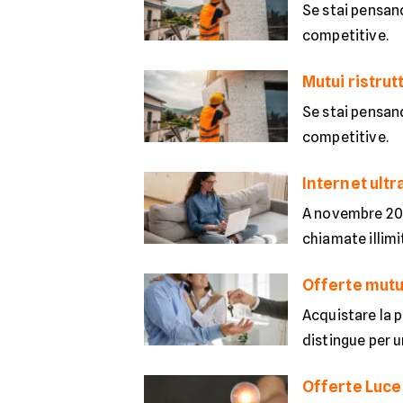
Se stai pensan
competitive.
Mutui ristrut
Se stai pensan
competitive.
Internet ultr
A novembre 202
chiamate illim
Offerte mutu
Acquistare la p
distingue per u
Offerte Luce