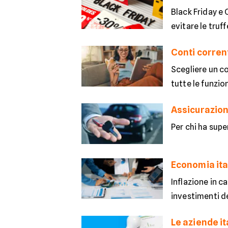
Black Friday e C
evitare le truff
Conti corrent
Scegliere un c
tutte le funzion
Assicurazioni
Per chi ha supe
Economia ital
Inflazione in c
investimenti de
Le aziende i