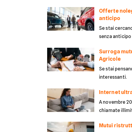
Offerte nole
anticipo
Se stai cercand
senza anticipo 
Surroga mutu
Agricole
Se stai pensan
interessanti.
Internet ultr
A novembre 202
chiamate illim
Mutui ristrut