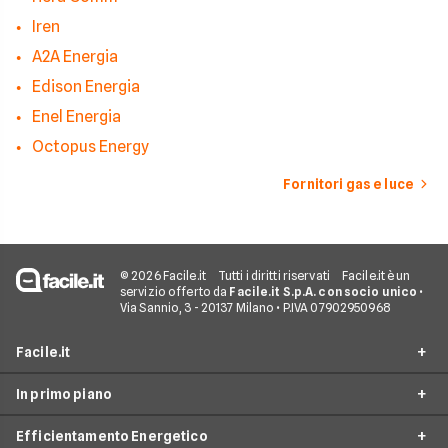
Iren
A2A Energia
Edison Energia
Enel Energia
Octopus Energy
Fornitori gas e luce
© 2026 Facile.it
Tutti i diritti riservati
Facile.it è un
servizio offerto da
Facile.it S.p.A. con socio unico
•
Via Sannio, 3 - 20137 Milano • P.IVA 07902950968
Facile.it
In primo piano
Assicurazioni
Efficientamento Energetico
Prestiti
Facile Energia