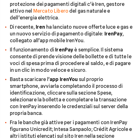
protezione dei pagamenti digitali c'è Iren, gestore
attivo nel
Mercato Libero
del gas naturale e
dell'energia elettrica.
Di recente,
Iren
ha lanciato nuove offerte luce e gas e
un nuovo servizio di pagamento digitale:
IrenPay
,
collegato all'app mobile IrenYou.
Il funzionamento di
IrenPay
è semplice. Il sistema
consente di prende visione delle bollette e di tutte le
voci di spesa prima di procedere al saldo, e di pagare
in un clic in modo veloce e sicuro.
Basta scaricare l'
app IrenYou
sul proprio
smartphone, avviarla completando il processo di
identificazione, cliccare sulla sezione Spese,
selezionare la bolletta e completare la transazione
con IrenPay inserendo le credenziali sul server della
propria banca.
Fra le banche già attive per i pagamenti con IrenPay
figurano Unicredit; Intesa Sanpaolo; Crédit Agricole e
altri istituti elencati sul sito Iren nella sezione