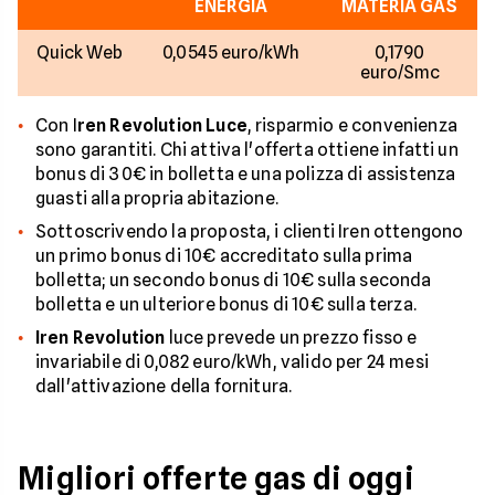
ENERGIA
MATERIA GAS
Quick Web
0,0545 euro/kWh
0,1790
euro/Smc
Con I
ren Revolution Luce
, risparmio e convenienza
sono garantiti. Chi attiva l'offerta ottiene infatti un
bonus di 30€ in bolletta e una polizza di assistenza
guasti alla propria abitazione.
Sottoscrivendo la proposta, i clienti Iren ottengono
un primo bonus di 10€ accreditato sulla prima
bolletta; un secondo bonus di 10€ sulla seconda
bolletta e un ulteriore bonus di 10€ sulla terza.
Iren Revolution
luce prevede un prezzo fisso e
invariabile di 0,082 euro/kWh, valido per 24 mesi
dall'attivazione della fornitura.
Migliori offerte gas di oggi