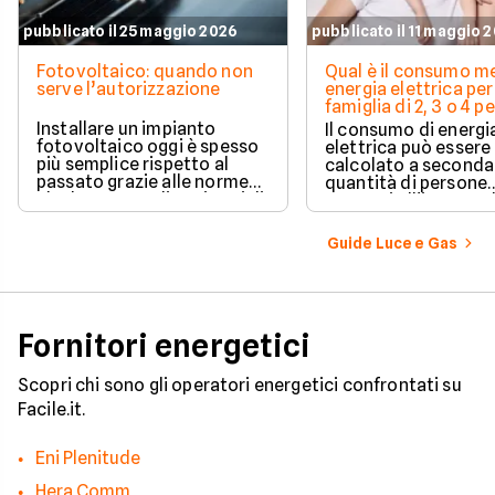
pubblicato il 25 maggio 2026
pubblicato il 11 maggio 
Fotovoltaico: quando non
Qual è il consumo me
serve l’autorizzazione
energia elettrica per
famiglia di 2, 3 o 4 
Installare un impianto
Il consumo di energi
fotovoltaico oggi è spesso
elettrica può essere
più semplice rispetto al
calcolato a seconda
passato grazie alle norme
quantità di persone
che hanno ampliato i casi di
presenti all'interno d
edilizia libera.
determinato edifici
numerosi i fattori c
Guide Luce e Gas
influenzano questo 
occorre tenerli in
considerazione per
effettuare una stim
coerente.
Fornitori energetici
Scopri chi sono gli operatori energetici confrontati su
Facile.it.
Eni Plenitude
Hera Comm