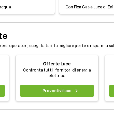
'acqua
te
versi operatori, scegli la tariffa migliore per te e risparmia sul
Offerte Luce
Confronta tutti i fornitori di energia
elettrica
Preventivi luce