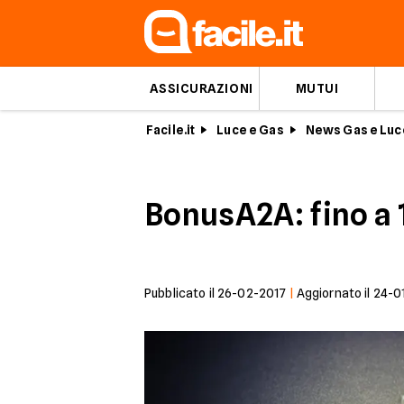
ASSICURAZIONI
MUTUI
Facile.it
Luce e Gas
News Gas e Luc
BonusA2A: fino a 1
Pubblicato il
26-02-2017
|
Aggiornato il
24-0