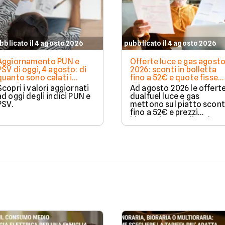
bblicato il 4 agosto 2026
pubblicato il 4 agosto 2026
Aggiornamento PUN e
Offerte luce e gas agost
PSV di oggi, 4 agosto: di
2026: sconti in bolletta
quanto sono calati i
fino a 52€ e quote fisse
prezzi?
ridotte
Scopri i valori aggiornati
Ad agosto 2026 le offert
ad oggi degli indici PUN e
dualfuel luce e gas
PSV.
mettono sul piatto scont
fino a 52€ e prezzi
bloccati per tagliare le
bollette di casa.