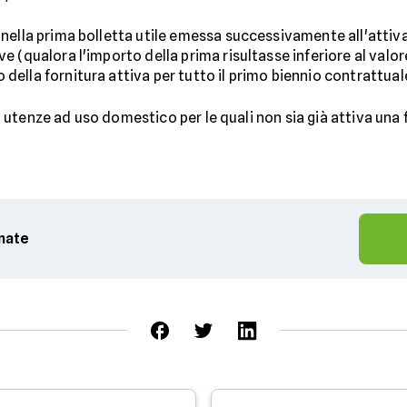
ella prima bolletta utile emessa successivamente all'attiva
 (qualora l'importo della prima risultasse inferiore al valor
ella fornitura attiva per tutto il primo biennio contrattuale
 di utenze ad uso domestico per le quali non sia già attiva un
rnate