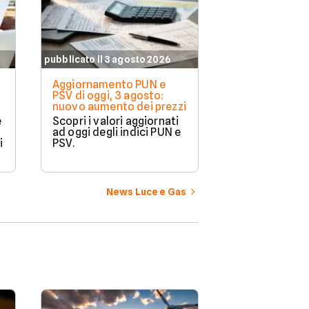
pubblicato il 3 agosto 2026
pubblicato il 31 l
o
Aggiornamento PUN e
Aggiornament
PSV di oggi, 3 agosto:
PSV di oggi, 31
nuovo aumento dei prezzi
il PUN ma torna
gas
e
Scopri i valori aggiornati
Scopri i valori
ad oggi degli indici PUN e
ad oggi degli 
i
PSV.
PSV.
News Luce e Gas