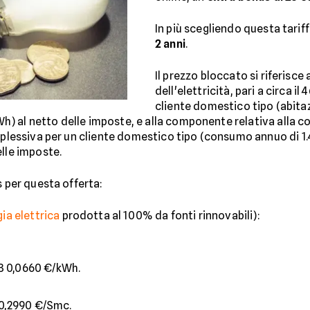
In più scegliendo questa tariff
2 anni
.
Il prezzo bloccato si riferisc
dell'elettricità, pari a circa 
cliente domestico tipo (abita
) al netto delle imposte, e alla componente relativa alla c
omplessiva per un cliente domestico tipo (consumo annuo di 1
elle imposte.
s per questa offerta:
ia elettrica
prodotta al 100% da fonti rinnovabili):
-3 0,0660 €/kWh.
i 0,2990 €/Smc.