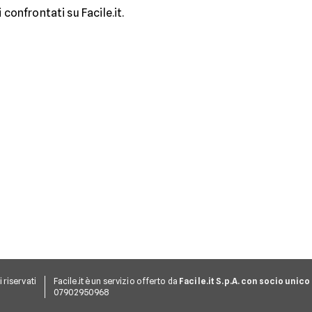
 confrontati su Facile.it.
ti riservati
Facile.it è un servizio offerto da
Facile.it S.p.A. con socio unico
07902950968