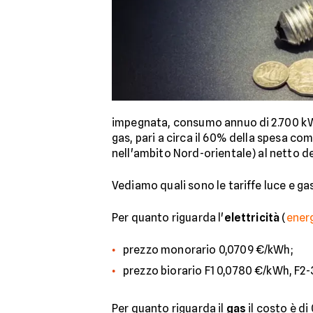
impegnata, consumo annuo di 2.700 kWh
gas, pari a circa il 60% della spesa c
nell'ambito Nord-orientale) al netto d
Vediamo quali sono le tariffe luce e ga
Per quanto riguarda l'
elettricità
(
energ
prezzo monorario 0,0709 €/kWh;
prezzo biorario F1 0,0780 €/kWh, F2
Per quanto riguarda il
gas
il costo è d