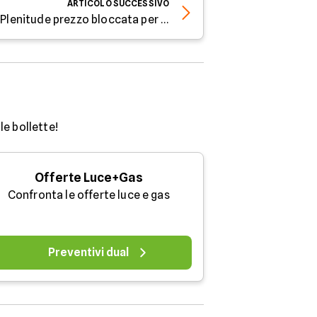
ARTICOLO
SUCCESSIVO
Con Fixa Gas e Luce di Eni Plenitude prezzo bloccata per 2 anni
le bollette!
Offerte Luce+Gas
Confronta le offerte luce e gas
Preventivi dual