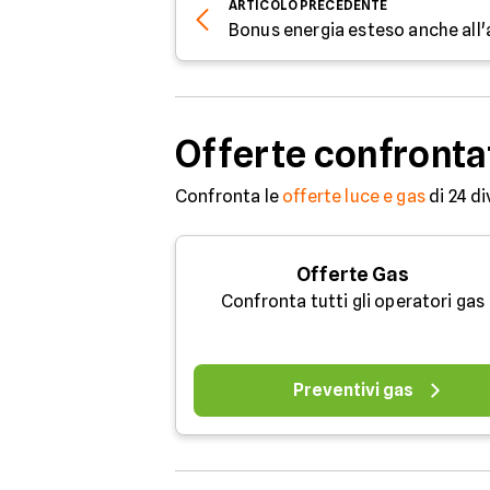
ARTICOLO
PRECEDENTE
Bonus energia esteso anche all
Offerte confronta
Confronta le
offerte luce e gas
di 24 di
Offerte Gas
Confronta tutti gli operatori gas
Preventivi gas