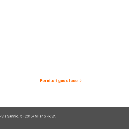
Fornitori gas e luce
• Via Sannio, 3 - 20137 Milano • P.IVA