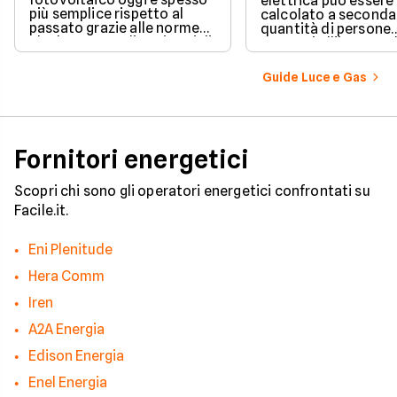
elettrica può essere
più semplice rispetto al
calcolato a seconda
passato grazie alle norme
quantità di persone
che hanno ampliato i casi di
presenti all'interno d
edilizia libera.
determinato edifici
numerosi i fattori c
Guide Luce e Gas
influenzano questo 
occorre tenerli in
considerazione per
effettuare una stim
coerente.
Fornitori energetici
Scopri chi sono gli operatori energetici confrontati su
Facile.it.
Eni Plenitude
Hera Comm
Iren
A2A Energia
Edison Energia
Enel Energia