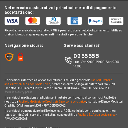
Fasce Orarie Energia
Telefonia Mobile
Eni Plenitude
Nel mercato assicurativo i principali metodi di pagamento
Migliori Offerte Luce
Osservatorio Gas e Luce
accettati sono:
Cambio gestore energia
Pay TV
Acea
Migliori Offerte Gas
Guida Luce e Gas
Miglior Fornitore Energia Elettrica
Noleggio Lungo Termine
Gas Natural
Domande Luce e Gas
Ricorda:
nel mercato assicurativo
NON è previsto
come metodo di pagamento l'
utilizzo
Miglior Fornitore Gas
News
A2A
di ricariche postepay e pagamenti intestati a persone fisiche.
Glossario Gas e Luce
Chi siamo
Edison
Navigazione sicura:
Serve assistenza?
Notizie Luce e Gas
Perché scegliere Facile.it
Iren
02 55 55 5
Argomenti in evidenza Gas e Luce
Contatti
Optima
Lun-Ven 9:00-21:00; Sab 9.00-
14.00
Mappa del sito
Engie
Sorgenia
Il servizio di intermediazione assicurativa di Facile.it è gestito da
Facile.it Broker di
assicurazioni S.p.A. con socio unico
, broker assicurativo regolamentato dall'IVASS ed
iscritto al RUI in data 13/02/2014 con numero B000480264 • P.IVA 08007250965 • PEC
Fornitori Energetici
Il servizio di mediazione creditizia per i mutui e per il credito al consumo di Facile.it è
gestito da
Facile.it Mediazione Creditizia S.p.A. con socio unico
, iscrizione Elenco Mediatori
Creditizi OAM numero M201 • P.IVA 06158600962
Il servizio di comparazione tariffe (luce, gas, ADSL, cellulari, conti e carte, noleggio a
lungo termine) ed i servizi di marketing sono gestiti da
Facile.it S.p.A. con socio unico
•
P.IVA 07902950968