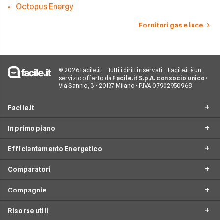
Octopus Energy
Fornitori gas e luce
© 2026 Facile.it
Tutti i diritti riservati
Facile.it è un
servizio offerto da
Facile.it S.p.A. con socio unico
•
Via Sannio, 3 - 20137 Milano • P.IVA 07902950968
Facile.it
In primo piano
Assicurazioni
Efficientamento Energetico
Prestiti
Facile Energia
Mutui
Comparatori
Offerte Luce e Gas
Impianto fotovoltaico
Internet Casa
Offerte Energia Elettrica
Compagnie
Caldaia a condensazione
Costo Gas
Luce e Gas
Offerte Gas
Climatizzazione
Risorse utili
Costo Kwh
Conti e Carte
Enel
Offerte Energia Partita Iva