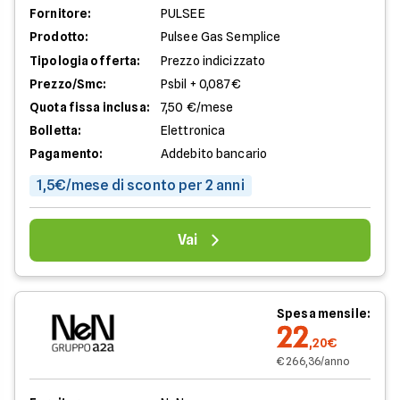
Fornitore:
PULSEE
Prodotto:
Pulsee Gas Semplice
Tipologia offerta:
Prezzo indicizzato
Prezzo/Smc:
Psbil + 0,087€
Quota fissa inclusa:
7,50 €/mese
Bolletta:
Elettronica
Pagamento:
Addebito bancario
1,5€/mese di sconto per 2 anni
Vai
Spesa mensile:
22
,20€
€ 266,36/anno