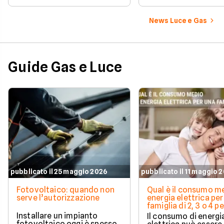
News Luce e Gas
Guide Gas e Luce
pubblicato il 25 maggio 2026
pubblicato il 11 maggio 
Fotovoltaico: quando non
Qual è il consumo me
serve l’autorizzazione
energia elettrica per
famiglia di 2, 3 o 4 
Installare un impianto
Il consumo di energi
fotovoltaico oggi è spesso