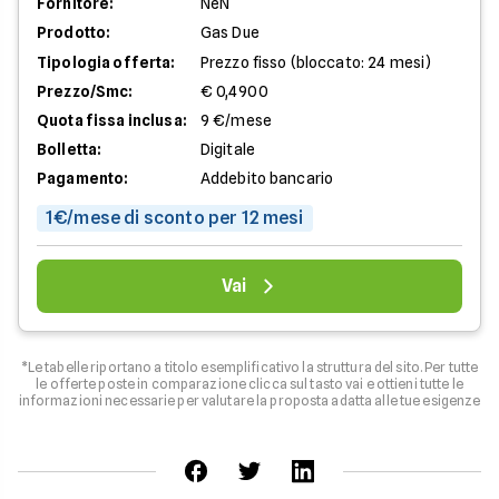
Fornitore:
NeN
Prodotto:
Gas Due
Tipologia offerta:
Prezzo fisso (bloccato: 24 mesi)
Prezzo/Smc:
€ 0,4900
Quota fissa inclusa:
9 €/mese
Bolletta:
Digitale
Pagamento:
Addebito bancario
1€/mese di sconto per 12 mesi
Vai
*Le tabelle riportano a titolo esemplificativo la struttura del sito. Per tutte
le offerte poste in comparazione clicca sul tasto vai e ottieni tutte le
informazioni necessarie per valutare la proposta adatta alle tue esigenze