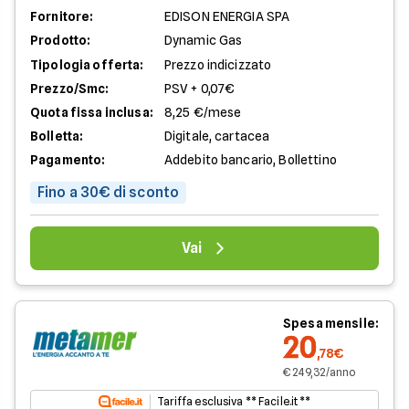
Fornitore:
EDISON ENERGIA SPA
Prodotto:
Dynamic Gas
Tipologia offerta:
Prezzo indicizzato
Prezzo/Smc:
PSV + 0,07€
Quota fissa inclusa:
8,25 €/mese
Bolletta:
Digitale, cartacea
Pagamento:
Addebito bancario, Bollettino
Fino a 30€ di sconto
Vai
Spesa mensile:
20
,78€
€ 249,32/anno
Tariffa esclusiva ** Facile.it **