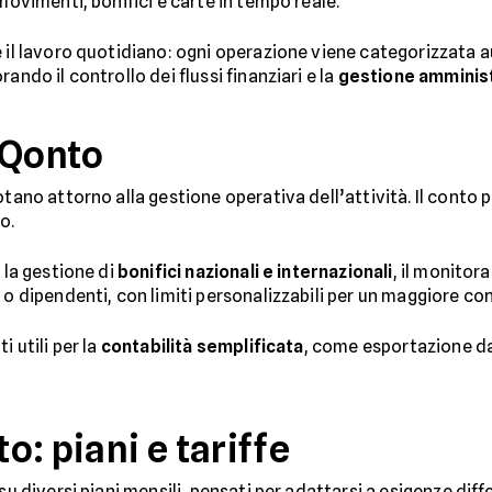
movimenti, bonifici e carte in tempo reale.
re il lavoro quotidiano: ogni operazione viene categorizzat
ando il controllo dei flussi finanziari e la
gestione amminis
 Qonto
otano attorno alla gestione operativa dell’attività. Il conto 
o.
 la gestione di
bonifici nazionali e internazionali
, il monitor
 o dipendenti, con limiti personalizzabili per un maggiore con
i utili per la
contabilità semplificata
, come esportazione d
: piani e tariffe
su diversi piani mensili, pensati per adattarsi a esigenze diff