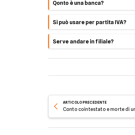
Qonto è una banca?
No, è un servizio fintech che offre u
Si può usare per partita IVA?
Sì, è pensato anche per freelance e 
Serve andare in filiale?
No, la gestione è completamente onl
ARTICOLO
PRECEDENTE