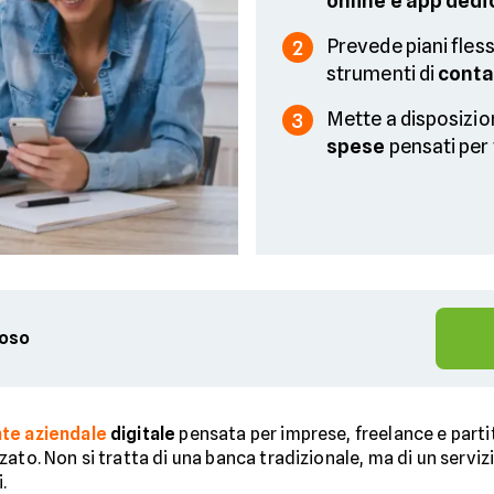
online e app dedi
Prevede piani fless
2
strumenti di
contab
Mette a disposizi
3
spese
pensati per 
ioso
te aziendale
digitale
pensata per imprese, freelance e partit
ato. Non si tratta di una banca tradizionale, ma di un servi
.