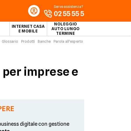
Serve assistenza?
02 55 55 5
NOLEGGIO
INTERNET CASA
AUTO LUNGO
E MOBILE
TERMINE
Glossario
Prodotti
Banche
Parola all'esperto
e per imprese e
PERE
usiness digitale con gestione