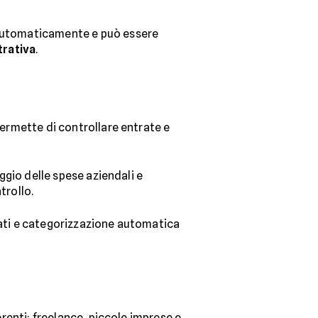
a automaticamente e può essere
trativa
.
permette di controllare entrate e
aggio delle spese aziendali e
trollo.
ati e categorizzazione automatica
erenti: freelance, piccole imprese e