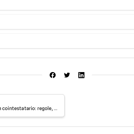
n conto business digitale con strumenti di gestione avanzati.
lavoratori autonomi con partita IVA.
ine tramite app e piattaforma web.
Conto cointestato e morte di un cointestatario: regole, successione e operatività