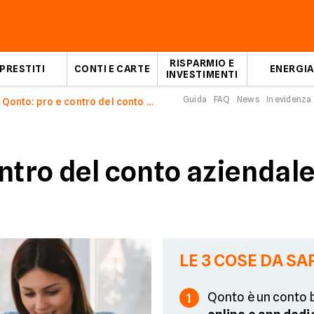
RISPARMIO E
PRESTITI
CONTI E CARTE
ENERGIA
INVESTIMENTI
Guida
FAQ
News
In evidenza
Qonto: pro e contro del conto aziendale per imprese e partite IVA
ntro del conto aziendal
LE 3 COSE DA SA
Qonto è un conto b
1