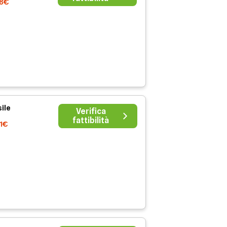
38€
ile
Verifica
fattibilità
41€