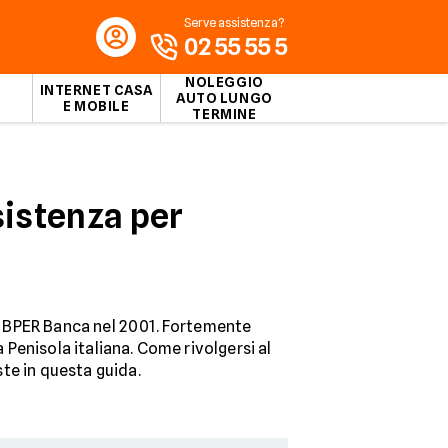
Serve assistenza?
02 55 55 5
NOLEGGIO
INTERNET CASA
AUTO LUNGO
E MOBILE
TERMINE
istenza per
 di BPER Banca nel 2001. Fortemente
a Penisola italiana. Come rivolgersi al
ste in questa guida.