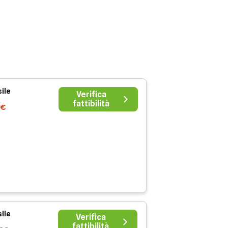
ile
Verifica
fattibilità
7€
ile
Verifica
fattibilità