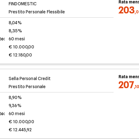
Rata mens
FINDOMESTIC
203
Prestito Personale Flessibile
,
8,04%
8,35%
to:
60 mesi
€ 10.000,00
€ 12.180,00
Rata mens
Sella Personal Credit
207
Prestito Personale
,1
8,90%
9,36%
to:
60 mesi
€ 10.000,00
€ 12.445,92