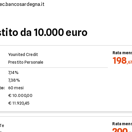
pec.bancosardegna.it
tito da 10.000 euro
Rata mens
Younited Credit
198
Prestito Personale
,6
7,14%
7,38%
to:
60 mesi
€ 10.000,00
€ 11.920,45
Rata mens
Te
200