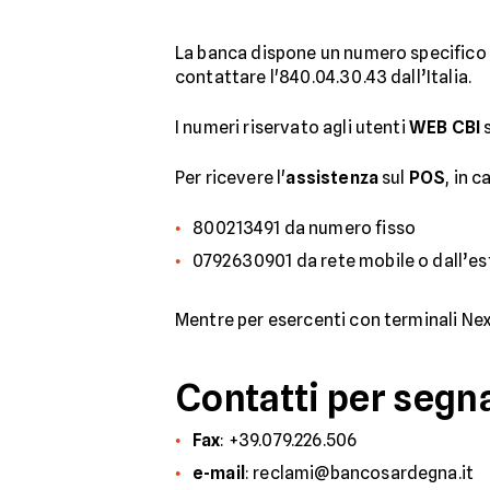
La banca dispone un numero specifico p
contattare l'840.04.30.43 dall’Italia.
I numeri riservato agli utenti
WEB CBI
s
Per ricevere l'
assistenza
sul
POS
, in 
800213491 da numero fisso
0792630901 da rete mobile o dall’es
Mentre per esercenti con terminali Nexi
Contatti per segn
Fax
: +39.079.226.506
e-mail
: reclami@bancosardegna.it