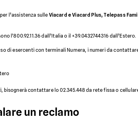
er l’assistenza sulle
Viacard e Viacard Plus, Telepass Fami
ono l'800.92.11.36 dall’Italia o il +39.0432744316 dall’Estero.
caso di esercenti con terminali Numera, i numeri da contattar
tero
, bisognerà contattare lo 02.345.448 da rete fissa o cellular
alare un reclamo