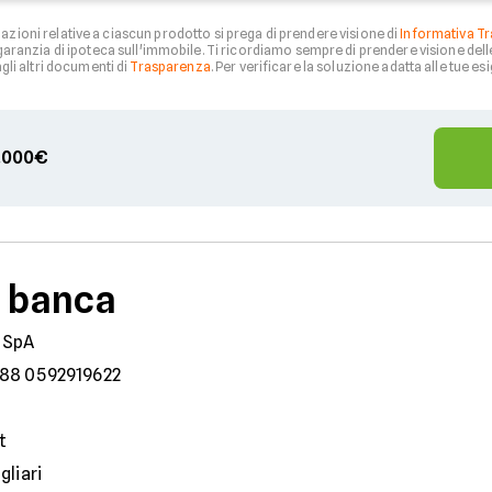
zioni relative a ciascun prodotto si prega di prendere visione di
Informativa Tr
aranzia di ipoteca sull'immobile. Ti ricordiamo sempre di prendere visione del
li altri documenti di
Trasparenza
. Per verificare la soluzione adatta alle tue esi
00.000€
a banca
 SpA
88 0592919622
t
gliari