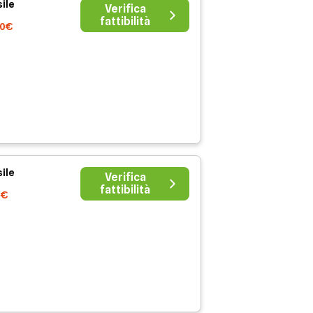
ile
Verifica
fattibilità
00€
ile
Verifica
fattibilità
0€