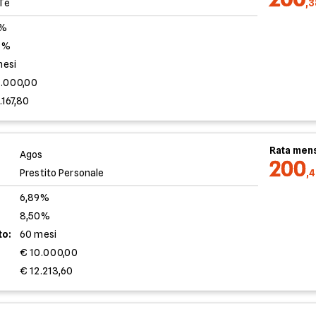
Te
,
0%
3%
mesi
0.000,00
.167,80
Rata mens
Agos
200
Prestito Personale
,
6,89%
8,50%
to:
60 mesi
€ 10.000,00
€ 12.213,60