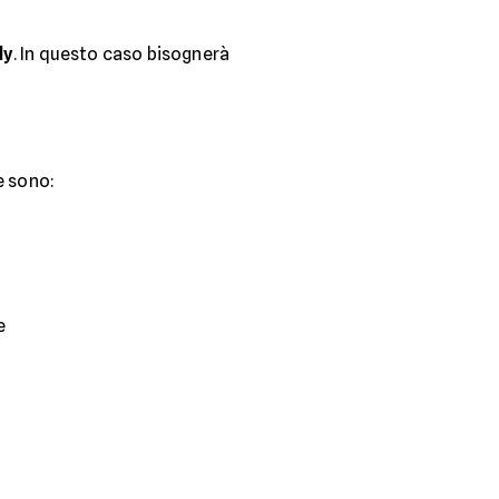
ly
. In questo caso bisognerà
e sono:
e