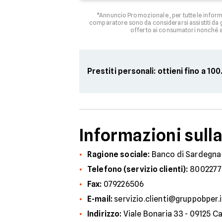
*Annuncio Promozionale , per tutte le informa
comparatore sono da considerarsi assistiti da g
offerto ai consumatori nonché ag
Prestiti personali: ottieni fino a 1
Informazioni sull
Ragione sociale:
Banco di Sardegna
Telefono (servizio clienti):
8002277
Fax:
079226506
E-mail:
servizio.clienti@gruppobper.i
Indirizzo:
Viale Bonaria 33 - 09125 Ca