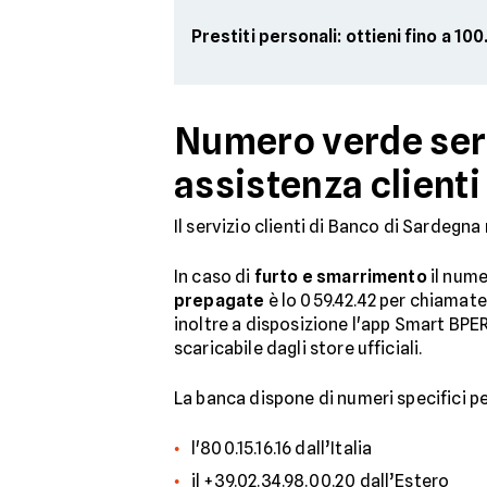
Prestiti personali: ottieni fino a 1
Numero verde serv
assistenza clienti
Il servizio clienti di Banco di Sardegna
In caso di
furto e smarrimento
il nume
prepagate
è lo 059.42.42 per chiamate d
inoltre a disposizione l'app Smart BPE
scaricabile dagli store ufficiali.
La banca dispone di numeri specifici pe
l'800.15.16.16 dall’Italia
il +39.02.34.98.00.20 dall’Estero