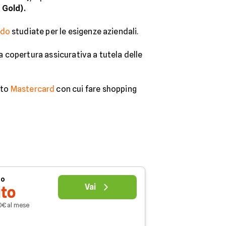
 Gold).
ldo
studiate per le esigenze aziendali.
a copertura assicurativa a tutela delle
ito
Mastercard
con cui fare shopping
uo
Vai
ito
20€ al mese