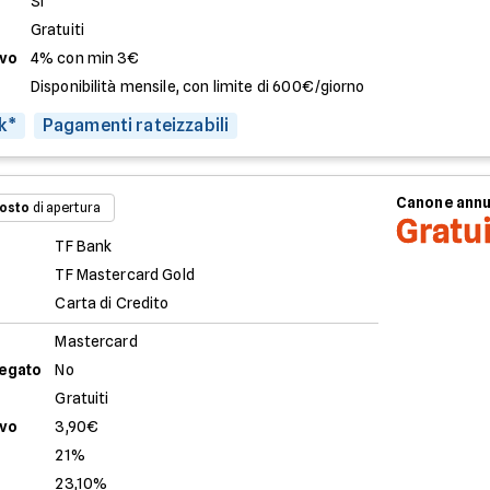
Sì
Gratuiti
evo
4% con min 3€
Disponibilità mensile, con limite di 600€/giorno
k*
Pagamenti rateizzabili
Canone ann
osto
di apertura
Gratu
TF Bank
TF Mastercard Gold
Carta di Credito
Mastercard
legato
No
Gratuiti
evo
3,90€
21%
23,10%