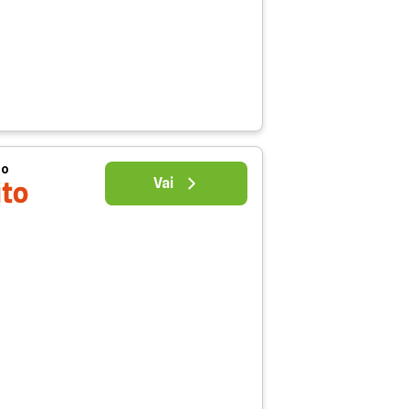
uo
Vai
ito