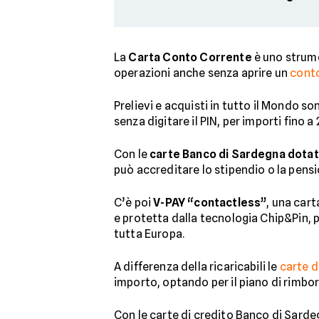
La
Carta Conto Corrente
è uno strume
operazioni anche senza aprire un
cont
Prelievi e acquisti in tutto il Mondo s
senza digitare il PIN, per importi fino a 
Con le
carte Banco di Sardegna dotat
può accreditare lo stipendio o la pensio
C’è poi
V-PAY “contactless”
, una car
e protetta dalla tecnologia Chip&Pin, p
tutta Europa.
A differenza della ricaricabili le
carte d
importo, optando per il piano di rimbo
Con le carte di credito Banco di Sardeg