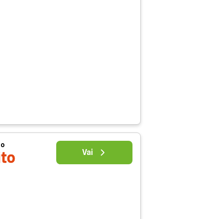
uo
Vai
ito