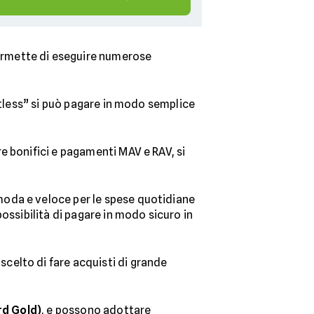
ermette di eseguire numerose
ctless” si può pagare in modo semplice
re bonifici e pagamenti MAV e RAV, si
moda e veloce per le spese quotidiane
ossibilità di pagare in modo sicuro in
celto di fare acquisti di grande
rd Gold)
, e possono adottare