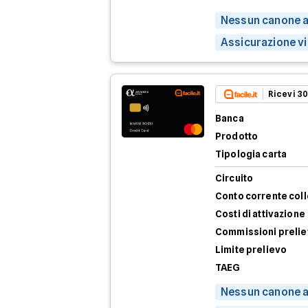
Nessun canone a
Assicurazione v
Ricevi 30
Banca
Prodotto
Tipologia carta
Circuito
Conto corrente col
Costi di attivazione
Commissioni preli
Limite prelievo
TAEG
Nessun canone a