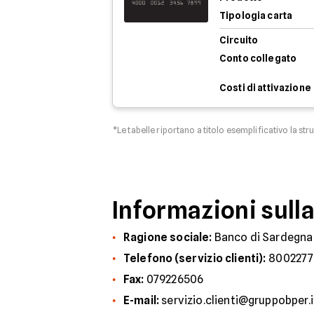
Tipologia carta
Circuito
Conto collegato
Costi di attivazione
*Le tabelle riportano a titolo esemplificativo la str
Informazioni sull
Ragione sociale:
Banco di Sardegna
Telefono (servizio clienti):
8002277
Fax:
079226506
E-mail:
servizio.clienti@gruppobper.i