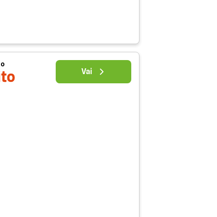
uo
Vai
ito