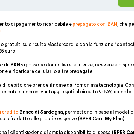
nto di pagamento ricaricabile e
prepagato con IBAN
, che p
o
.
ono gratuiti su circuito Mastercard, e con la funzione “conta
25 euro.
e di IBAN
si possono domiciliare le utenze, ricevere e dispor
ne e ricaricare cellulari o altre prepagate.
ta di debito che prende il nome dall’omonima tecnologia. Co
resenta numerosi vantaggi legati al circuito V-PAY, come la p
i credito
Banco di Sardegna,
permettono in base al modello s
rso più adatto alle proprie esigenze
(BPER Card My Plan)
.
na i clienti godono di ampia disponibilità di spesa
(BPER Ca