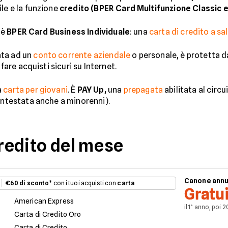
le e la funzione
credito (BPER Card Multifunzione Classic e
’è
BPER Card Business Individuale
: una
carta di credito a sa
ata ad un
conto corrente aziendale
o personale, è protetta d
 fare acquisti sicuri su Internet.
a
carta per giovani
. È
PAY Up,
una
prepagata
abilitata al circu
 intestata anche a minorenni).
credito del mese
Canone ann
€60 di sconto
* con i tuoi acquisti con
carta
Gratu
American Express
il 1° anno, poi 
Carta di Credito Oro
Carta di Credito