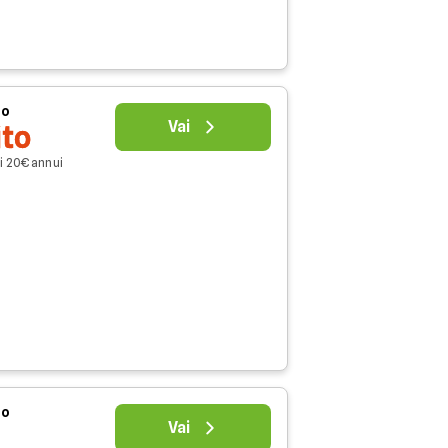
uo
Vai
ito
i 20€ annui
uo
Vai