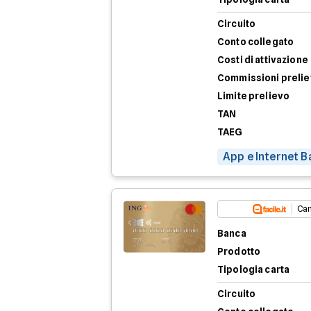
Circuito
Conto collegato
Costi di attivazione
Commissioni preli
Limite prelievo
TAN
TAEG
App e Internet B
Can
Banca
Prodotto
Tipologia carta
Circuito