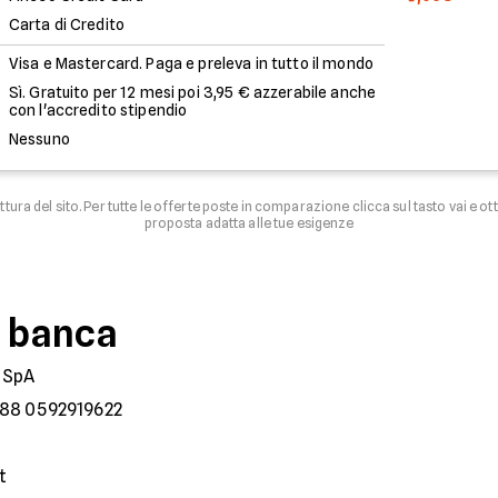
Carta di Credito
Visa e Mastercard. Paga e preleva in tutto il mondo
Sì. Gratuito per 12 mesi poi 3,95 € azzerabile anche
con l'accredito stipendio
Nessuno
uttura del sito. Per tutte le offerte poste in comparazione clicca sul tasto vai e ot
proposta adatta alle tue esigenze
a banca
 SpA
88 0592919622
t