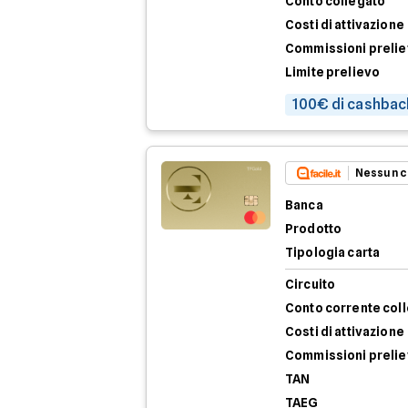
Conto collegato
Costi di attivazione
Commissioni preli
Limite prelievo
100€ di cashbac
Nessun c
Banca
Prodotto
Tipologia carta
Circuito
Conto corrente col
Costi di attivazione
Commissioni preli
TAN
TAEG