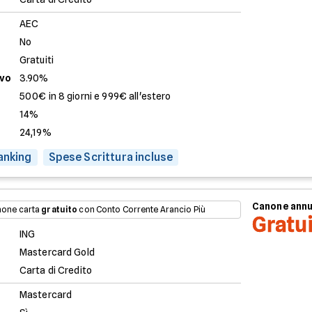
AEC
No
Gratuiti
evo
3.90%
500€ in 8 giorni e 999€ all'estero
14%
24,19%
anking
Spese Scrittura incluse
Canone ann
one carta
gratuito
con Conto Corrente Arancio Più
Gratu
ING
Mastercard Gold
Carta di Credito
Mastercard