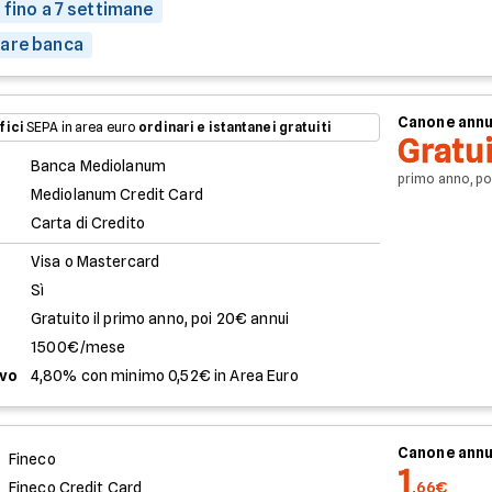
 fino a 7 settimane
are banca
Canone ann
fici
SEPA in area euro
ordinari e istantanei gratuiti
Gratu
Banca Mediolanum
primo anno, po
Mediolanum Credit Card
Carta di Credito
Visa o Mastercard
Sì
Gratuito il primo anno, poi 20€ annui
1500€/mese
evo
4,80% con minimo 0,52€ in Area Euro
Canone ann
Fineco
1
Fineco Credit Card
,66€