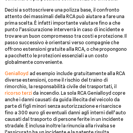
Decisi a sottoscrivere una polizza base, il confronto
attento dei massimali della RCA può aiutare a fare una
prima scelta. È infatti importante valutare fino a che
punto l’assicurazione interverrà in caso di incidente e
trovare un buon compromesso tra costi e protezione. Il
passo successivo è orientarsi verso compagnie che
offrono estensioni gratuite alla RCA, o che propongono
a pacchetto le protezioni essenziali a un costo
globalmente conveniente.
Genialloyd
ad esempio include gratuitamente alla RCA
diverse estensioni, come il rischio del traino di
rimorchio, la responsabilità civile dei trasportati, il
ricorso terzi
da incendio. La sola RCA Genialloyd copre
anche i danni causati da guida illecita del veicolo da
parte di figli minori senza autorizzazione e risarcisce
fino a 300 euro gli eventuali danni agli interni dell’auto
causati dal trasporto di persone ferite in un incidente
stradale. È inclusa inoltre la rinuncia alla rivalsa se
l’assicurato ha un incidente e la patente risulta