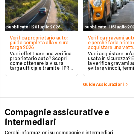
pubblicato il 20 luglio 2026
pubblicato il 15 luglio 2
Verifica proprietario auto:
Verifica gravami au
guida completa alla visura
e perché farla prima 
targa 2026
acquistare una vett
Vuoi effettuare una verifica
Vuoi acquistare un'
proprietario auto? Scopri
usata in sicurezza? 
come ottenere la visura
la verifica gravami a
targa ufficiale tramite il PRA
evitare vincoli, fermi
per controllare dati e
ipoteche. Scopri co
vincoli in totale sicurezza.
tutelare il tuo acqui
Guide Assicurazioni
Compagnie assicurative e
intermediari
Cerchi informazioni su compagnie e intermediari