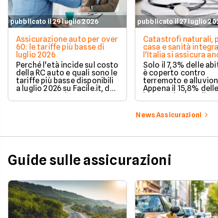
pubblicato il 29 luglio 2026
pubblicato il 27 luglio 2
Assicurazione auto per over
Catastrofi naturali, 
60: le tariffe più basse di
casa e sanità integra
luglio 2026
l'Italia si assicura a
troppo poco. I dati 
Perché l'età incide sul costo
Solo il 7,3% delle abi
della RC auto e quali sono le
è coperto contro
tariffe più basse disponibili
terremoto e alluvion
a luglio 2026 su Facile.it, da
Appena il 15,8% dell
106,32€ annui.
imprese ha la polizz
catastrofale obbligat
dati ANIA 2025 sul g
News Assicurazioni
assicurativo italiano
Guide sulle assicurazioni