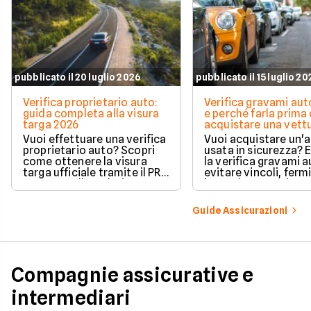
pubblicato il 20 luglio 2026
pubblicato il 15 luglio 2
Verifica proprietario auto:
Verifica gravami au
guida completa alla visura
e perché farla prima 
targa 2026
acquistare una vett
Vuoi effettuare una verifica
Vuoi acquistare un'
proprietario auto? Scopri
usata in sicurezza? 
come ottenere la visura
la verifica gravami a
targa ufficiale tramite il PRA
evitare vincoli, fermi
per controllare dati e
ipoteche. Scopri co
vincoli in totale sicurezza.
tutelare il tuo acqui
Guide Assicurazioni
Compagnie assicurative e
intermediari