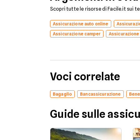
Scopri tutte le risorse di Facile.it sui 
Assicurazione auto online
Assicuraz
Assicurazione camper
Assicurazione
Voci correlate
Bagaglio
Bancassicurazione
Benef
Guide sulle assic