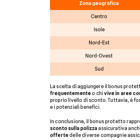
Zona geografica
Centro
Isole
Nord-Est
Nord-Ovest
Sud
La scelta di aggiungere il bonus protett
frequentemente
o chi
vive in aree co
proprio livello di sconto. Tuttavia, è
e i potenziali benefici.
In conclusione, il bonus protetto rap
sconto sulla polizza
assicurativa anche
offerte
delle diverse compagnie assic