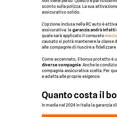
non viene perso. Questo è particolarmen
sconto sulla polizza. La sua attivazione
assicurativo solido.
L'opzione inclusa nella RC auto è attiv
assicurativa: la
garanzia andrà infatti
quale sarà applicato il consueto
mecca
causato si potrà mantenere la classe 
alle compagnie di riuscire a fidelizzare
Come accennato, il bonus protetto è u
diverse compagnie
. Anche le condizio
compagnia assicurativa scelta. Per que
e adatta alle proprie esigenze.
Quanto costa il b
In media nel 2024 in Italia la garanzia 