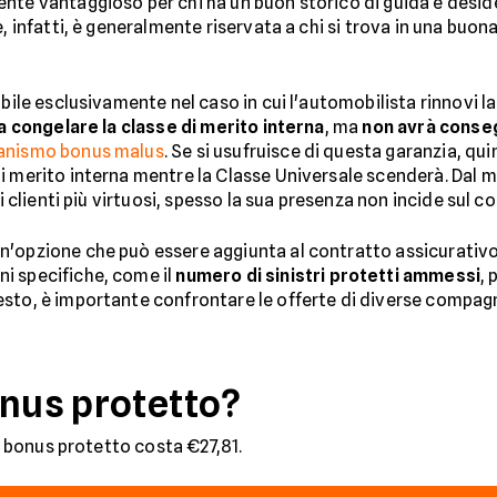
te vantaggioso per chi ha un buon storico di guida e desider
, infatti, è generalmente riservata a chi si trova in una buon
abile esclusivamente nel caso in cui l'automobilista rinnovi 
 a congelare la classe di merito interna
, ma
non avrà conse
nismo bonus malus
. Se si usufruisce di questa garanzia, qui
di merito interna mentre la Classe Universale scenderà. Da
 i clienti più virtuosi, spesso la sua presenza non incide sul c
n'opzione che può essere aggiunta al contratto assicurativ
ni specifiche, come il
numero di sinistri protetti ammessi
,
sto, è importante confrontare le offerte di diverse compagn
onus protetto?
di bonus protetto costa €27,81.