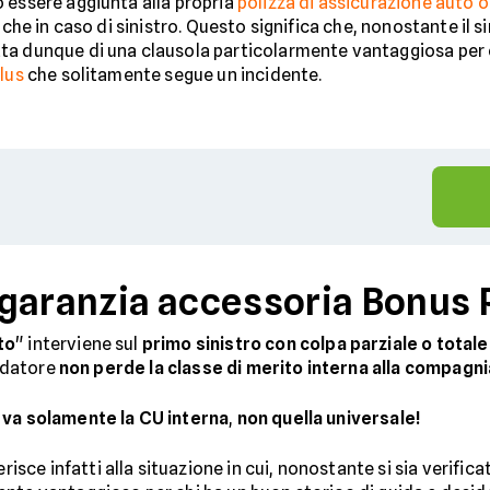
 essere aggiunta alla propria
polizza di assicurazione auto o
nche in caso di sinistro. Questo significa che, nonostante il s
atta dunque di una clausola particolarmente vantaggiosa per 
lus
che solitamente segue un incidente.
garanzia accessoria Bonus 
to
" interviene sul
primo sinistro con colpa parziale o totale
guidatore
non perde la classe di merito interna alla compagni
rva solamente la CU interna
,
non quella universale!
iferisce infatti alla situazione in cui, nonostante si sia verif