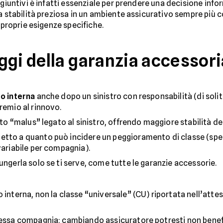
ggiuntivi è infatti essenziale per prendere una decisione infor
una stabilità preziosa in un ambiente assicurativo sempre pi
 proprie esigenze specifiche.
ggi della garanzia accessor
to interna
anche dopo un sinistro con responsabilità (di solit
remio al rinnovo.
tto “malus” legato al sinistro, offrendo maggiore stabilità de
etto a quanto può incidere un peggioramento di classe (spes
variabile per compagnia).
ungerla solo se ti serve, come tutte le garanzie accessorie.
interna, non la classe “universale” (CU) riportata nell’attesta
tessa compagnia: cambiando assicuratore potresti non benefi