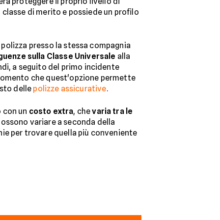
a proteggere il proprio livello di
a classe di merito e possiede un profilo
la polizza presso la stessa compagnia
guenze sulla Classe Universale
alla
ndi, a seguito del primo incidente
l momento che quest'opzione permette
osto delle
polizze assicurative
.
o con un
costo extra
, che
varia tra le
 possono variare a seconda della
ie per trovare quella più conveniente