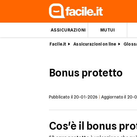
ASSICURAZIONI
MUTUI
Facile.it
Assicurazioni on line
Glossa
Bonus protetto
Pubblicato il
20-01-2026
|
Aggiornato il
20-0
Cos'è il bonus pro