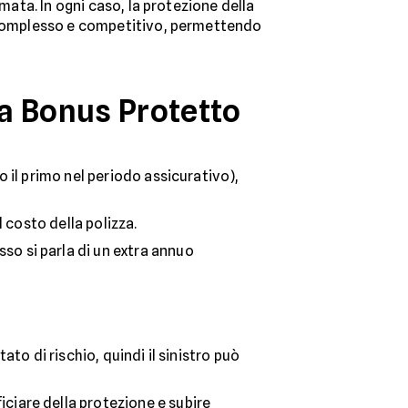
mata. In ogni caso, la protezione della
ù complesso e competitivo, permettendo
ia Bonus Protetto
o il primo nel periodo assicurativo),
l costo della polizza.
so si parla di un extra annuo
to di rischio, quindi il sinistro può
ciare della protezione e subire