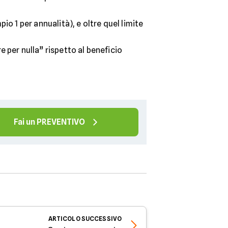
io 1 per annualità), e oltre quel limite
e per nulla” rispetto al beneficio
Fai un PREVENTIVO
ARTICOLO
SUCCESSIVO