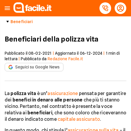
Beneficiari
Beneficiari della polizza vita
Pubblicato il
08-02-2021
|
Aggiornato il
06-12-2024
|
1
min di
lettura
|
Pubblicato da
Redazione Facile.it
Seguici su Google News
La
polizza vita
è un’
assicurazione
pensata per garantire
dei
benefici in denaro alle persone
che più ti stanno
vicino. Pertanto, nel contratto è presente la voce
relativa ai
beneficiari
, che sono coloro che riceveranno
il denaro indicato come
capitale assicurato
.
In questo modo, chi stipula l’
assicurazione sulla vita
– il