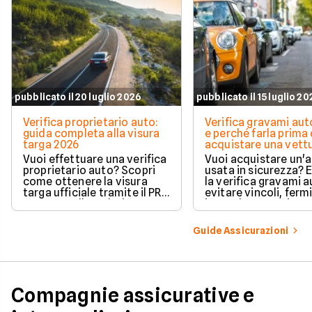
pubblicato il 20 luglio 2026
pubblicato il 15 luglio 2
Verifica proprietario auto:
Verifica gravami au
guida completa alla visura
e perché farla prima 
targa 2026
acquistare una vett
Vuoi effettuare una verifica
Vuoi acquistare un'
proprietario auto? Scopri
usata in sicurezza? 
come ottenere la visura
la verifica gravami a
targa ufficiale tramite il PRA
evitare vincoli, fermi
per controllare dati e
ipoteche. Scopri co
vincoli in totale sicurezza.
tutelare il tuo acqui
Guide Assicurazioni
Compagnie assicurative e