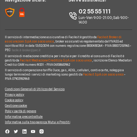
Navigazione sicura:
Serve assistenza?
Glossario Assicurativo
Assicurazione Avvocati
Assicurazione Auto Mensile
Prima.it
Chi siamo
02 55 55 111
Notizie Assicurazioni
Assicurazione Infortuni
Quixa
Lun-Ven 9:00-21:00; Sab 9.00-
Perché scegliere Facile.it
Argomenti in evidenza Assicurazioni
Assicurazione Cane
14.00
Verti
Contatti
Assicurazione Smartphone
UnipolSai
Il servizio di intermediazione assicurativa di Facile.it è gestito da
Facile.it Broker di
Mappa del sito
Assicurazione Autocarro
assicurazioni S.p.A. con socio unico
, broker assicurativo regolamentato dall'IVASS ed
iscritto al RUI in data 13/02/2014 con numero registrazione B000480264 • P.IVA 08007250965 •
Allianz
PEC
Il servizio di mediazione creditizia per i mutui e per il credito al consumo di Facile.it è
Compagnie e intermediari
gestito da
Facile.it Mediazione Creditizia S.p.A. con socio unico
, iscrizione Elenco Mediatori
Creditizi OAM numero M201 • P.IVA 06158600962
Il servizio di comparazione tariffe (luce, gas, ADSL, cellulari, conti e carte, noleggio a
lungo termine) ed i servizi di marketing sono gestiti da
Facile.it S.p.A. con socio unico
•
P.IVA 07902950968
Condizioni Generali di Utilizzo del Servizio
Privacy policy
Cookie policy
Gestione cookie
Policy parità di genere
Informativa precontrattule
Informativa sulla trasparenza Mutui e Prestiti