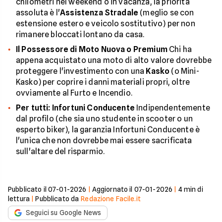
chilometri nel weekend o in vacanza, la priorità
assoluta è l'
Assistenza Stradale
(meglio se con
estensione estero e veicolo sostitutivo) per non
rimanere bloccati lontano da casa.
Il Possessore di Moto Nuova o Premium
Chi ha
appena acquistato una moto di alto valore dovrebbe
proteggere l'investimento con una
Kasko
(o Mini-
Kasko) per coprire i danni materiali propri, oltre
ovviamente al Furto e Incendio.
Per tutti: Infortuni Conducente
Indipendentemente
dal profilo (che sia uno studente in scooter o un
esperto biker), la garanzia Infortuni Conducente è
l'unica che non dovrebbe mai essere sacrificata
sull'altare del risparmio.
Pubblicato il
07-01-2026
|
Aggiornato il
07-01-2026
|
4
min di
lettura
|
Pubblicato da
Redazione Facile.it
Seguici su Google News