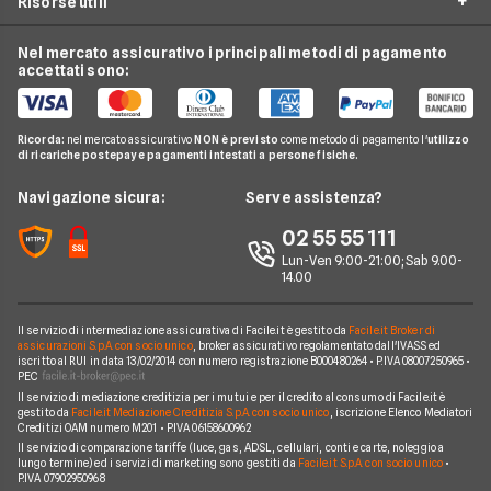
Risorse utili
Preventivo Assicurazione Moto
24hassistance
Luce e Gas
Assicurazione Viaggio
Preventivo Assicurazione Autocarro
Bene Assicurazioni
Nel mercato assicurativo i principali metodi di pagamento
Conti e Carte
Osservatorio Assicurazioni
Assicurazione Casa
accettati sono:
Preventivo Assicurazione Casa
ConTe
Telefonia Mobile
Guida Assicurazioni
Assicurazione Vita
Preventivo Assicurazione Vita
Genertel
Pay TV
Agenzie Assicurative
Assicurazione Mutuo
Ricorda:
nel mercato assicurativo
NON è previsto
come metodo di pagamento l'
utilizzo
Preventivo Assicurazione Viaggio
Allianz Direct
di ricariche postepay e pagamenti intestati a persone fisiche.
Noleggio Lungo Termine
Domande Assicurazioni
Assicurazione Professionale
RC Familiare
Linear
News
Navigazione sicura:
Serve assistenza?
Glossario Assicurativo
Assicurazione Avvocati
Assicurazione Auto Mensile
Prima.it
Chi siamo
02 55 55 111
Notizie Assicurazioni
Assicurazione Infortuni
Quixa
Lun-Ven 9:00-21:00; Sab 9.00-
Perché scegliere Facile.it
Argomenti in evidenza Assicurazioni
Assicurazione Cane
14.00
Verti
Contatti
Assicurazione Smartphone
UnipolSai
Il servizio di intermediazione assicurativa di Facile.it è gestito da
Facile.it Broker di
Mappa del sito
Assicurazione Autocarro
assicurazioni S.p.A. con socio unico
, broker assicurativo regolamentato dall'IVASS ed
iscritto al RUI in data 13/02/2014 con numero registrazione B000480264 • P.IVA 08007250965 •
Allianz
PEC
Il servizio di mediazione creditizia per i mutui e per il credito al consumo di Facile.it è
Compagnie e intermediari
gestito da
Facile.it Mediazione Creditizia S.p.A. con socio unico
, iscrizione Elenco Mediatori
Creditizi OAM numero M201 • P.IVA 06158600962
Il servizio di comparazione tariffe (luce, gas, ADSL, cellulari, conti e carte, noleggio a
lungo termine) ed i servizi di marketing sono gestiti da
Facile.it S.p.A. con socio unico
•
P.IVA 07902950968