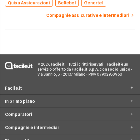
Quixa Assicurazioni
BeRebel
Genertel
Compagnie assicurative e intermediari
© 2026 Facile.it
Tutti i diritti riservati
Facile.it è un
servizio offerto da
Facile.it S.p.A. con socio unico
•
Via Sannio, 3 - 20137 Milano • P.IVA 07902950968
Facile.it
In primo piano
Assicurazioni
Comparatori
Prestiti
Assicurazioni online
Mutui
Compagnie e intermediari
Assicurazione Auto
Preventivo assicurazione auto
Internet Casa
Assicurazione Moto