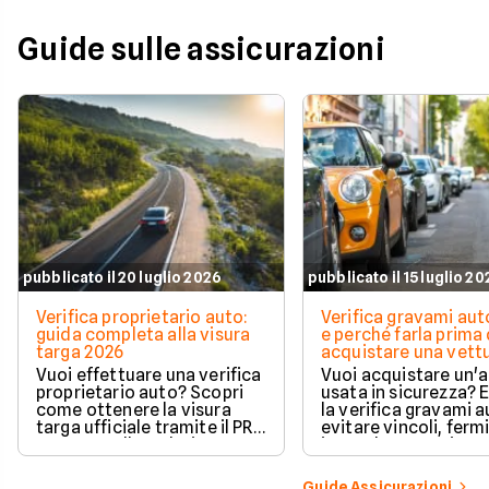
Guide sulle assicurazioni
pubblicato il 20 luglio 2026
pubblicato il 15 luglio 2
Verifica proprietario auto:
Verifica gravami au
guida completa alla visura
e perché farla prima 
targa 2026
acquistare una vett
Vuoi effettuare una verifica
Vuoi acquistare un'
proprietario auto? Scopri
usata in sicurezza? 
come ottenere la visura
la verifica gravami a
targa ufficiale tramite il PRA
evitare vincoli, fermi
per controllare dati e
ipoteche. Scopri co
vincoli in totale sicurezza.
tutelare il tuo acqui
Guide Assicurazioni