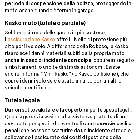
periodo di sospensione della polizza
, proteggendo la
moto anche quando è ferma in garage.
Kasko moto (totale o parziale)
Sebbene sia una delle garanzie più costose,
l'
assicurazione Kasko
offre il livello di protezione più
alto per il veicolo. A differenza della Rc base, la Kasko
risarcisce i danni materiali subiti dalla propria moto
anche in caso di incidente con colpa
, oppure in seguito
a ribaltamenti o uscite di strada autonomi. Esiste
anche in forma "Mini-Kasko" (o Kasko collisione), che
copre i danni solo se c'è stato un urto con un altro
veicolo identificato.
Tutela legale
Da non sottovalutare è la copertura per le spese legali.
Questa garanzia assicura l'assistenza gratuita di un
avvocato per gestire le eventuali
controversie civili o
penali
che possono scaturire da un incidente stradale,
sollevando l'assicurato dai costi di gestione della