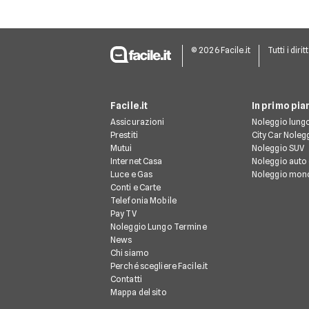
© 2026 Facile.it
Tutti i dirit
Facile.it
In primo pia
Assicurazioni
Noleggio lung
Prestiti
City Car Noleg
Mutui
Noleggio SUV
Internet Casa
Noleggio auto 
Luce e Gas
Noleggio mon
Conti e Carte
Telefonia Mobile
Pay TV
Noleggio Lungo Termine
News
Chi siamo
Perché scegliere Facile.it
Contatti
Mappa del sito