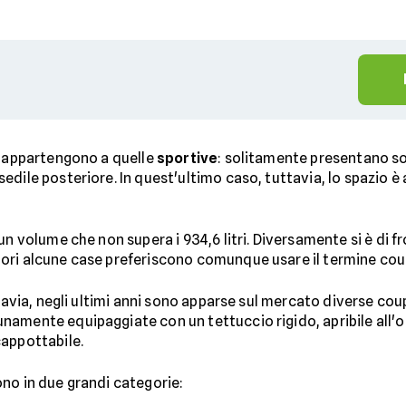
é appartengono a quelle
sportive
: solitamente presentano s
dile posteriore. In quest'ultimo caso, tuttavia, lo spazio è 
un volume che non supera i 934,6 litri. Diversamente si è di f
ori alcune case preferiscono comunque usare il termine coup
ttavia, negli ultimi anni sono apparse sul mercato diverse co
amente equipaggiate con un tettuccio rigido, apribile all'
cappottabile.
no in due grandi categorie: