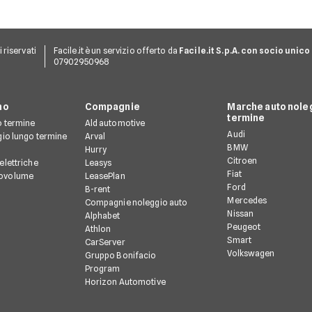
ti riservati
Facile.it è un servizio offerto da
Facile.it S.p.A. con socio unico
07902950968
no
Compagnie
Marche auto noleg
termine
o termine
Ald automotive
Audi
gio lungo termine
Arval
BMW
Hurry
Citroen
elettriche
Leasys
Fiat
ovolume
LeasePlan
Ford
B-rent
Mercedes
Compagnie noleggio auto
Nissan
Alphabet
Peugeot
Athlon
Smart
CarServer
Volkswagen
Gruppo Bonifacio
Program
Horizon Automotive