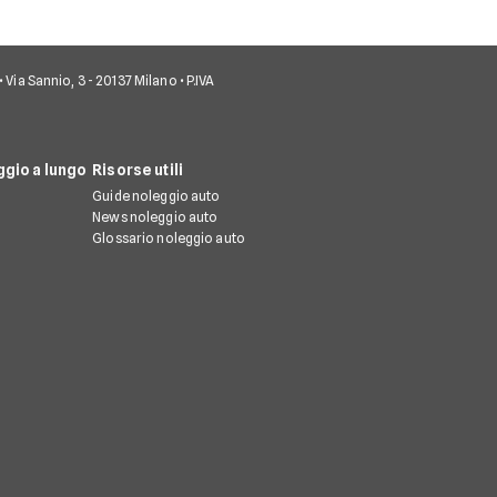
• Via Sannio, 3 - 20137 Milano • P.IVA
gio a lungo
Risorse utili
Guide noleggio auto
News noleggio auto
Glossario noleggio auto