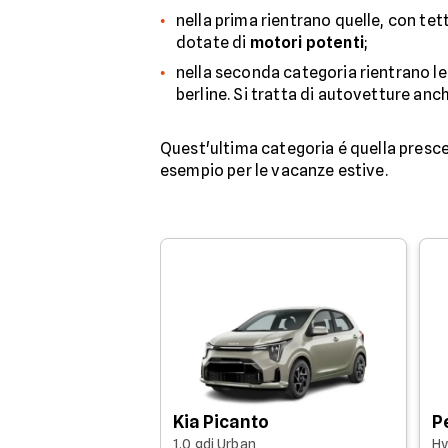
nella prima rientrano quelle, con tet
dotate di
motori potenti
;
nella seconda categoria rientrano le
berline. Si tratta di autovetture anc
Quest'ultima categoria é quella prescel
esempio per le vacanze estive.
Kia Picanto
P
1.0 gdi Urban
Hy