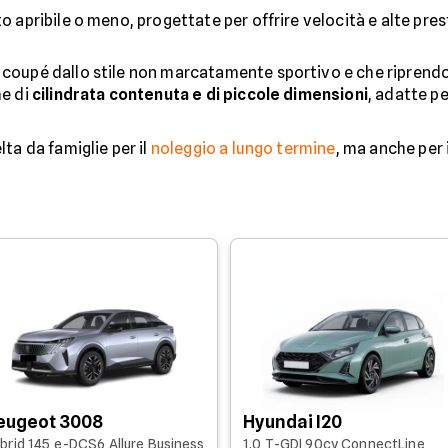
to apribile o meno, progettate per offrire velocità e alte pre
 coupé dallo stile non marcatamente sportivo e che riprendo
he di
cilindrata contenuta e di piccole dimensioni
, adatte pe
ta da famiglie per il
noleggio a lungo termine
, ma anche per 
eugeot 3008
Hyundai I20
brid 145 e-DCS6 Allure Business
1.0 T-GDI 90cv ConnectLine