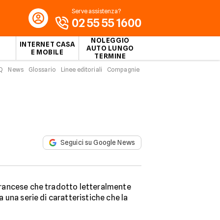
Serve assistenza?
02 55 55 1600
NOLEGGIO
INTERNET CASA
AUTO LUNGO
E MOBILE
TERMINE
Q
News
Glossario
Linee editoriali
Compagnie
Seguici su Google News
francese che tradotto letteralmente
 una serie di caratteristiche che la