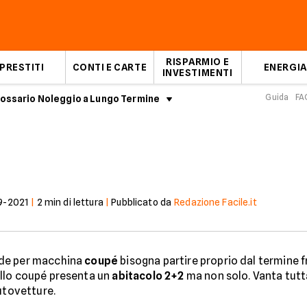
RISPARMIO E
PRESTITI
CONTI E CARTE
ENERGIA
INVESTIMENTI
Guida
FA
ossario Noleggio a Lungo Termine
Coupé
9-2021
|
2
min di lettura
|
Pubblicato da
Redazione Facile.it
nde per macchina
coupé
bisogna partire proprio dal termine 
llo coupé presenta un
abitacolo 2+2
ma non solo. Vanta tutta
utovetture.