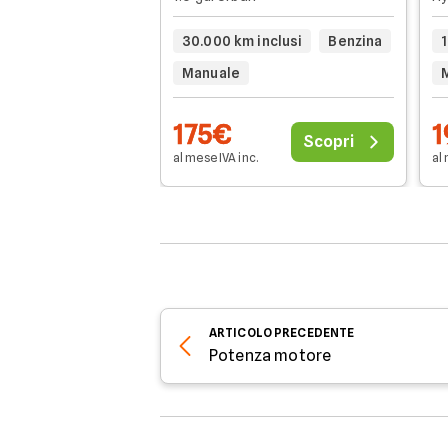
30.000 km inclusi
Benzina
1
Manuale
175€
1
Scopri
al mese IVA inc.
al 
ARTICOLO
PRECEDENTE
Potenza motore