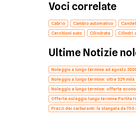
Voci correlate
Cabrio
Cambio automatico
Candel
Cerchioni auto
Cilindrata
Cilindri 
Ultime Notizie no
Noleggio a lungo termine ad agosto 2026: 
Noleggio a lungo termine: oltre 529 mila 
Noleggio a lungo termine: offerte econo
Offerte noleggio lungo termine Partita IV
Prezzi dei carburanti: la stangata da 700 