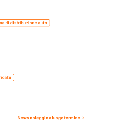
na di distribuzione auto
ficate
News noleggio a lungo termine