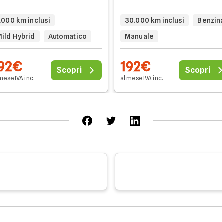
.000 km inclusi
30.000 km inclusi
Benzin
Mild Hybrid
Automatico
Manuale
92€
192€
Scopri
Scopri
mese IVA inc.
al mese IVA inc.