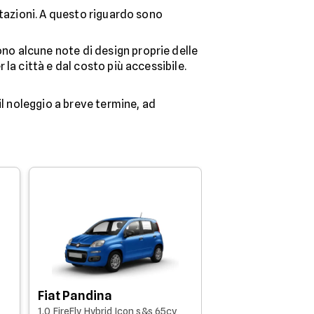
stazioni. A questo riguardo sono
no alcune note di design proprie delle
r la città e dal costo più accessibile.
il noleggio a breve termine, ad
Mazda MX-30
2023 - 81.940km
Fiat Pandina
1.0 FireFly Hybrid Icon s&s 65cv