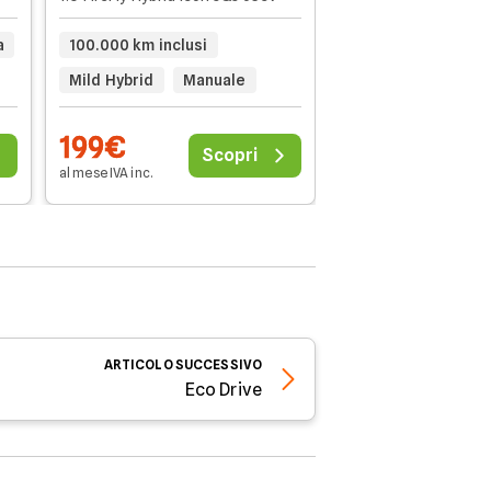
20.000 km inclusi
a
100.000 km inclusi
Automatico
Mild Hybrid
Manuale
199€
202€
Scopri
al mese IVA inc.
al mese IVA inc.
ARTICOLO
SUCCESSIVO
Eco Drive