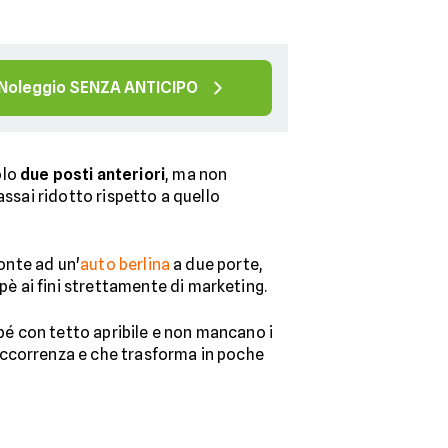
Noleggio SENZA ANTICIPO
olo
due posti anteriori
, ma non
assai ridotto rispetto a quello
ronte ad un'
auto berlina
a due porte,
è ai fini strettamente di marketing.
upé con tetto apribile e non mancano i
occorrenza e che trasforma in poche