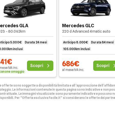
ercedes GLA
Mercedes GLC
023 - 80.062km
220 d Advanced 4matic auto
nticipo 5.000€
Durata 24 mesi
Anticipo 8.000€
Durata 84 mesi
0.000km inclusi
105.000km inclusi
441€
686€
Scopri
Scopri
 mese
IVA
inc
.
al mese
IVA
inc
.
 canone omaggio
e offerte sono soggette a disponibilità limitata e all’approvazione dell’affidam
oleggio.
Le informazioni contenute in questa pagina sono indicative e non po
ontrattuale. Le immagini visualizzate sono puramente indicative e possono no
isponibili.
Per ”Offerta esclusiva Facile.it” si considerano le offerte dei partner 