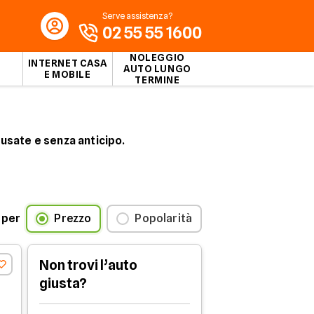
Serve assistenza?
02 55 55 1600
NOLEGGIO
INTERNET CASA
AUTO LUNGO
E MOBILE
TERMINE
usate e senza anticipo.
 e parla con i nostri consulenti per
0 mesi
, con possibilità di
anticipo
 per
Prezzo
Popolarità
Non trovi l’auto
giusta?