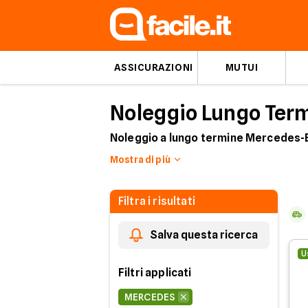
ASSICURAZIONI
MUTUI
Noleggio Lungo Ter
Noleggio a lungo termine Mercedes-
Mostra di più
Approfitta delle migliori soluzioni d
trovare l’auto perfetta per te.
Filtra i risultati
Per la tua nuova Mercedes, scegli la fo
totale, parziale o
senza anticipo
.
Salva questa ricerca
Dai un'occhiata anche alle offerte su
u
U
Filtri applicati
MERCEDES