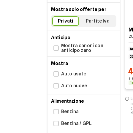
Mostra solo offerte per
Privati
Partite Iva
M
2
Anticipo
Mostra canoni con
A
anticipo zero
2
Mostra
Auto usate
al
1
Auto nuove
L
Alimentazione
n
c
Benzina
d
Benzina / GPL