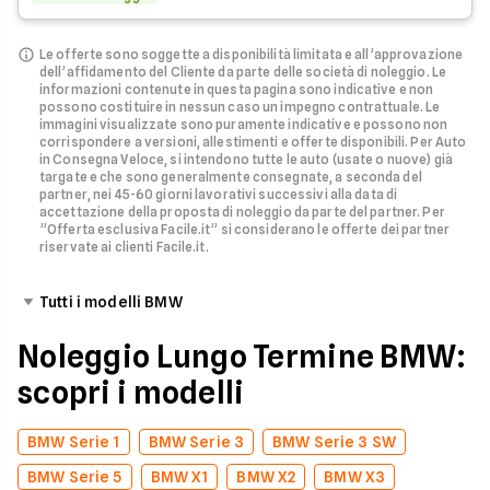
Le offerte sono soggette a disponibilità limitata e all’approvazione
dell’affidamento del Cliente da parte delle società di noleggio.
Le
informazioni contenute in questa pagina sono indicative e non
possono costituire in nessun caso un impegno contrattuale. Le
immagini visualizzate sono puramente indicative e possono non
corrispondere a versioni, allestimenti e offerte disponibili.
Per Auto
in Consegna Veloce, si intendono tutte le auto (usate o nuove) già
targate e che sono generalmente consegnate, a seconda del
partner, nei 45-60 giorni lavorativi successivi alla data di
accettazione della proposta di noleggio da parte del partner.
Per
”Offerta esclusiva Facile.it” si considerano le offerte dei partner
riservate ai clienti Facile.it.
Tutti i modelli BMW
Noleggio Lungo Termine BMW:
scopri i modelli
BMW Serie 1
BMW Serie 3
BMW Serie 3 SW
BMW Serie 5
BMW X1
BMW X2
BMW X3