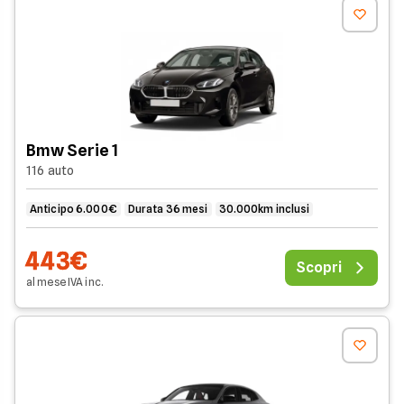
Bmw Serie 1
116 auto
Anticipo 6.000€
Durata 36 mesi
30.000km inclusi
443€
Scopri
al mese
IVA
inc
.