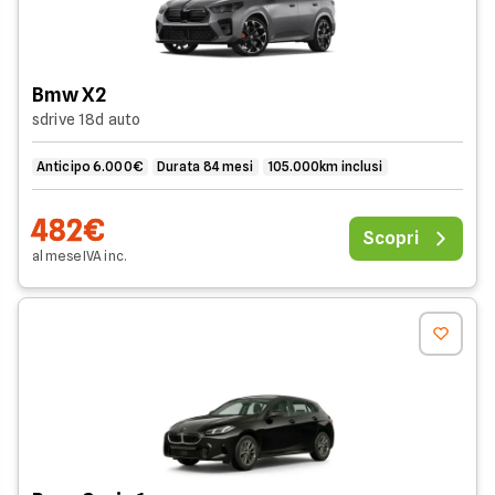
Bmw X2
sdrive 18d auto
Anticipo 6.000€
Durata 84 mesi
105.000km inclusi
482€
Scopri
al mese
IVA
inc
.