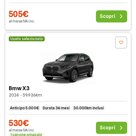
505€
Scopri
al mese
IVA
inc
.
Usato selezionato
Bmw X3
2024 - 59.936km
Anticipo 5.000€
Durata 36 mesi
30.000km inclusi
530€
Scopri
al mese
IVA
inc
.
1 canone omaggio