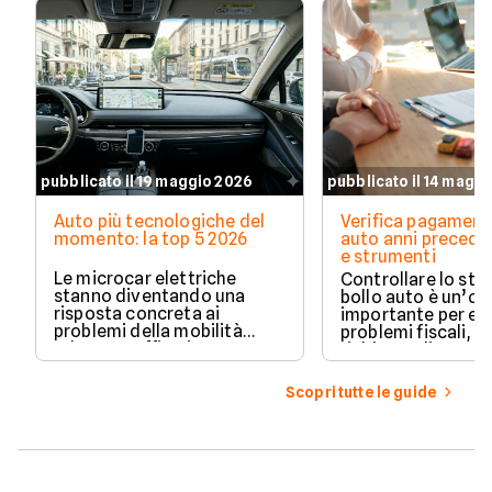
pubblicato il 19 maggio 2026
pubblicato il 14 magg
Auto più tecnologiche del
Verifica pagament
momento: la top 5 2026
auto anni preceden
e strumenti
Le microcar elettriche
Controllare lo sto
stanno diventando una
bollo auto è un’o
risposta concreta ai
importante per ev
problemi della mobilità
problemi fiscali, s
urbana: traffico intenso,
richieste di paga
parcheggi limitati e costi di
inattese.
gestione sempre più alti.
Scopri tutte le guide