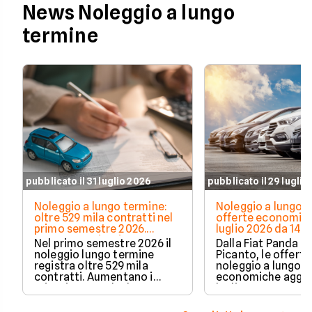
News Noleggio a lungo
termine
pubblicato il 31 luglio 2026
pubblicato il 29 luglio
Noleggio a lungo termine:
Noleggio a lungo t
oltre 529 mila contratti nel
offerte economich
primo semestre 2026.
luglio 2026 da 148
Crescono privati e auto
Nel primo semestre 2026 il
Dalla Fiat Panda al
elettrificate
noleggio lungo termine
Picanto, le offerte
registra oltre 529 mila
noleggio a lungo 
contratti. Aumentano i
economiche aggio
privati, cresce la durata
luglio 2026, con c
media e accelerano ibride
partire da 148€ al
plug-in ed elettriche. Ecco i