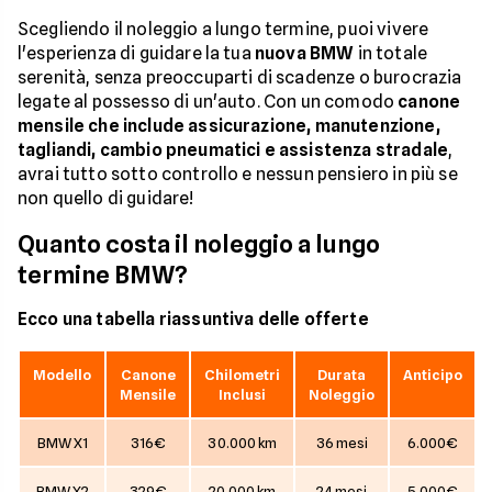
Scegliendo il noleggio a lungo termine, puoi vivere
l'esperienza di guidare la tua
nuova BMW
in totale
serenità, senza preoccuparti di scadenze o burocrazia
legate al possesso di un'auto. Con un comodo
canone
mensile che include assicurazione, manutenzione,
tagliandi, cambio pneumatici e assistenza stradale
,
avrai tutto sotto controllo e nessun pensiero in più se
non quello di guidare!
Quanto costa il noleggio a lungo
termine BMW?
Ecco una tabella riassuntiva delle offerte
Modello
Canone
Chilometri
Durata
Anticipo
Mensile
Inclusi
Noleggio
BMW X1
316€
30.000 km
36 mesi
6.000€
BMW X2
329€
20.000 km
24 mesi
5.000€