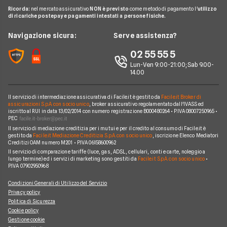
Contatti
Glossario
Noleggio lungo termine auto elettriche
Ricorda:
nel mercato assicurativo
NON è previsto
come metodo di pagamento l'
utilizzo
Citroen
FIAT TOPOLINO
di ricariche postepay e pagamenti intestati a persone fisiche.
News
FAQ
Noleggio lungo termine consegna rapida
Opel
LEAPMOTOR B10 reev
Redazione
Navigazione sicura:
Serve assistenza?
Arval
Noleggio lungo termine veicoli commerciali
Nissan
AUDI SQ8
Ufficio Stampa
02 55 55 5
Ayvens
Jeep
FORD Tourneo Courier
Lun-Ven 9:00-21:00; Sab 9.00-
Servizio Clienti
Horizon Automotive
14.00
Volkswagen
KIA EV3
Recesso
Leasys
Peugeot
BMW Serie 3 SW
Il servizio di intermediazione assicurativa di Facile.it è gestito da
Facile.it Broker di
Reclami
UnipolRental
assicurazioni S.p.A. con socio unico
, broker assicurativo regolamentato dall'IVASS ed
Cupra
iscritto al RUI in data 13/02/2014 con numero registrazione B000480264 • P.IVA 08007250965 •
AUDI A3 Sportback
Mappa del sito
Tutte le compagnie
PEC
Scoprile tutte
Il servizio di mediazione creditizia per i mutui e per il credito al consumo di Facile.it è
MINI Cooper
Facile.it Corporate
gestito da
Facile.it Mediazione Creditizia S.p.A. con socio unico
, iscrizione Elenco Mediatori
Creditizi OAM numero M201 • P.IVA 06158600962
Scoprile tutte le offerte
Facile.it Club
Il servizio di comparazione tariffe (luce, gas, ADSL, cellulari, conti e carte, noleggio a
lungo termine) ed i servizi di marketing sono gestiti da
Facile.it S.p.A. con socio unico
•
We're hiring!
Lavora in Facile.it
P.IVA 07902950968
Condizioni Generali di Utilizzo del Servizio
Privacy policy
Politica di Sicurezza
Cookie policy
Gestione cookie