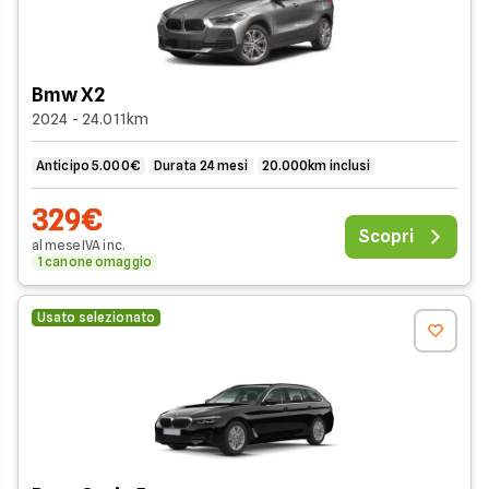
Bmw X2
2024 - 24.011km
Anticipo 5.000€
Durata 24 mesi
20.000km inclusi
329€
Scopri
al mese
IVA
inc
.
1 canone omaggio
Usato selezionato