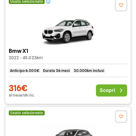
Usato selezionato
Bmw X1
2022 - 45.023km
Anticipo 6.000€
Durata 36 mesi
30.000km inclusi
316€
Scopri
al mese
IVA
inc
.
Usato selezionato