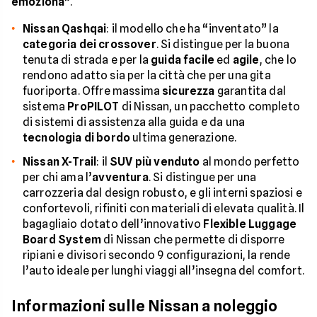
emoziona
”.
Nissan Qashqai
: il modello che ha “inventato” la
categoria dei crossover
. Si distingue per la buona
tenuta di strada e per la
guida facile
ed
agile
, che lo
rendono adatto sia per la città che per una gita
fuoriporta. Offre massima
sicurezza
garantita dal
sistema
ProPILOT
di Nissan, un pacchetto completo
di sistemi di assistenza alla guida e da una
tecnologia di bordo
ultima generazione.
Nissan X-Trail
: il
SUV più venduto
al mondo perfetto
per chi ama l’
avventura
. Si distingue per una
carrozzeria dal design robusto, e gli interni spaziosi e
confortevoli, rifiniti con materiali di elevata qualità. Il
bagagliaio dotato dell’innovativo
Flexible Luggage
Board System
di Nissan che permette di disporre
ripiani e divisori secondo 9 configurazioni, la rende
l’auto ideale per lunghi viaggi all’insegna del comfort.
Informazioni sulle Nissan a noleggio