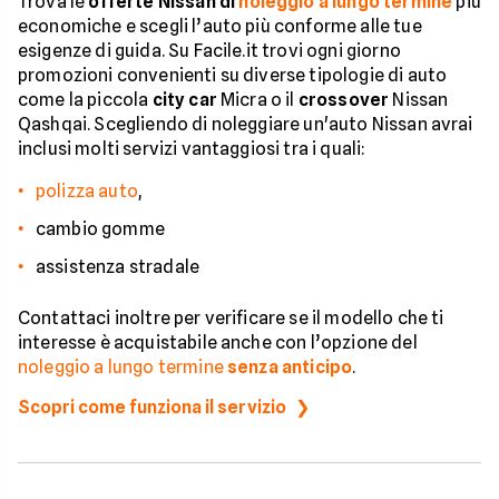
Trova le
offerte Nissan di
noleggio a lungo termine
più
economiche e scegli l’auto più conforme alle tue
esigenze di guida. Su Facile.it trovi ogni giorno
promozioni convenienti su diverse tipologie di auto
come la piccola
city car
Micra o il
crossover
Nissan
Qashqai. Scegliendo di noleggiare un'auto Nissan avrai
inclusi molti servizi vantaggiosi tra i quali:
polizza auto
,
cambio gomme
assistenza stradale
Contattaci inoltre per verificare se il modello che ti
interesse è acquistabile anche con l’opzione del
noleggio a lungo termine
senza anticipo
.
Scopri come funziona il servizio