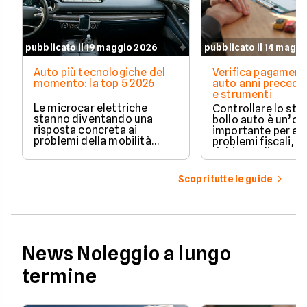
pubblicato il 19 maggio 2026
pubblicato il 14 magg
Auto più tecnologiche del
Verifica pagament
momento: la top 5 2026
auto anni preceden
e strumenti
Le microcar elettriche
Controllare lo sto
stanno diventando una
bollo auto è un’o
risposta concreta ai
importante per ev
problemi della mobilità
problemi fiscali, s
urbana: traffico intenso,
richieste di paga
parcheggi limitati e costi di
inattese.
gestione sempre più alti.
Scopri tutte le guide
News Noleggio a lungo
termine