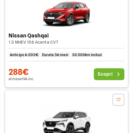
Nissan Qashqai
1.3 MHEV 158 Acenta CVT
Anticipo 6.000€
Durata 36 mesi
30.000km inclusi
288€
Scopri
al mese
IVA
inc
.