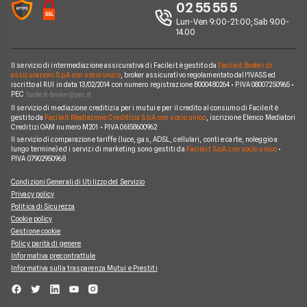
Ufficio Stampa
02 55 55 5
Ayvens
Jeep
FORD Tourneo Courier
Lun-Ven 9:00-21:00; Sab 9.00-
Servizio Clienti
Horizon Automotive
14.00
Volkswagen
KIA EV3
Recesso
Leasys
Peugeot
BMW Serie 3 SW
Il servizio di intermediazione assicurativa di Facile.it è gestito da
Facile.it Broker di
Reclami
UnipolRental
assicurazioni S.p.A. con socio unico
, broker assicurativo regolamentato dall'IVASS ed
Cupra
iscritto al RUI in data 13/02/2014 con numero registrazione B000480264 • P.IVA 08007250965 •
AUDI A3 Sportback
Mappa del sito
Tutte le compagnie
PEC
Scoprile tutte
Il servizio di mediazione creditizia per i mutui e per il credito al consumo di Facile.it è
MINI Cooper
Facile.it Corporate
gestito da
Facile.it Mediazione Creditizia S.p.A. con socio unico
, iscrizione Elenco Mediatori
Creditizi OAM numero M201 • P.IVA 06158600962
Scoprile tutte le offerte
Facile.it Club
Il servizio di comparazione tariffe (luce, gas, ADSL, cellulari, conti e carte, noleggio a
lungo termine) ed i servizi di marketing sono gestiti da
Facile.it S.p.A. con socio unico
•
We're hiring!
Lavora in Facile.it
P.IVA 07902950968
Condizioni Generali di Utilizzo del Servizio
Privacy policy
Politica di Sicurezza
Cookie policy
Gestione cookie
Policy parità di genere
Informativa precontrattule
Informativa sulla trasparenza Mutui e Prestiti