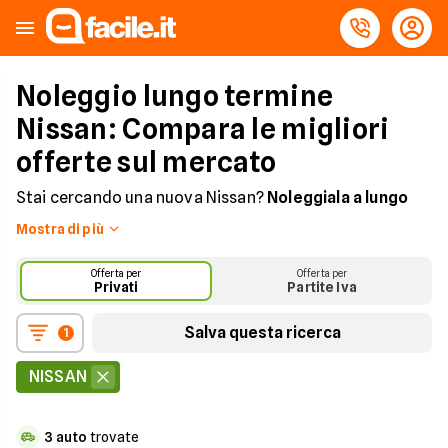
Noleggio lungo termine
Nissan: Compara le migliori
offerte sul mercato
Stai cercando una nuova Nissan?
Noleggiala a lungo
termine su Facile.it
Mostra di più
Scegli la tua prossima Nissan con la formula del
Offerta per
Offerta per
Noleggio Auto a Lungo Termine e beneficia di un canone
Privati
Partite Iva
fisso comprensivo di tutti i servizi essenziali quali
assicurazione, manutenzione e soccorso stradale.
Salva questa ricerca
1
Scegli tra tutti i modelli Nissan attualmente disponibili:
NISSAN
Qashqai, Micra, Juke… e molte altre ancora, anche auto
usate!
3
auto
trovate
Alcune delle nostre offerte di noleggio su