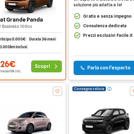
soluzione più adatta a te!
Gratis e senza impegno
iat Grande Panda
Consulenza dedicata
2 Business 100cv
Prezzi esclusivi Facile.it
nticipo 5.000€
Durata 36 mesi
0.000km inclusi
226€
Scopri
Parla con l’esperto
 mese
IVA
inc
.
Consegna veloce