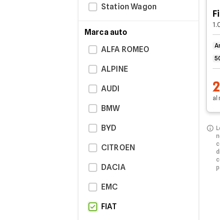
Station Wagon
F
1.
Marca auto
A
ALFA ROMEO
5
ALPINE
AUDI
al
BMW
BYD
L
n
c
CITROEN
d
c
DACIA
p
EMC
FIAT