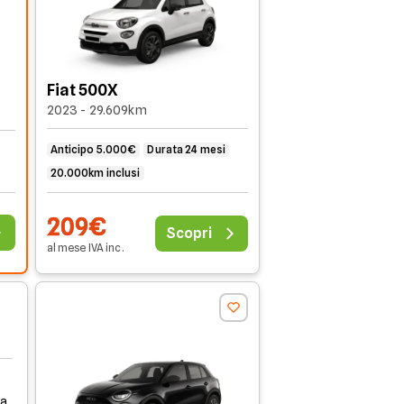
Fiat 500X
2023 - 29.609km
Anticipo 5.000€
Durata 24 mesi
20.000km inclusi
209€
Scopri
al mese
IVA
inc
.
la