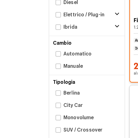
Diesel
Elettrico / Plug-in
F
Ibrida
1.
A
Cambio
3
Automatico
Manuale
al
Tipologia
Berlina
City Car
Monovolume
SUV / Crossover