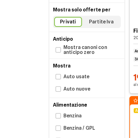
Mostra solo offerte per
Privati
Partite Iva
F
20
Anticipo
Mostra canoni con
A
anticipo zero
3
Mostra
1
Auto usate
al
Auto nuove
Alimentazione
A
Benzina
Benzina / GPL