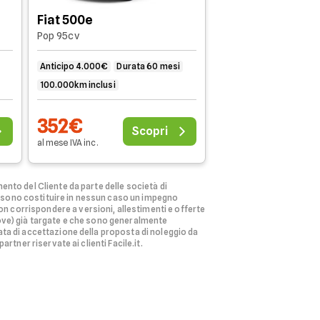
Fiat 500e
Pop 95cv
Anticipo 4.000€
Durata 60 mesi
100.000km inclusi
352€
Scopri
al mese
IVA
inc
.
ento del Cliente da parte delle società di
ssono costituire in nessun caso un impegno
n corrispondere a versioni, allestimenti e offerte
ove) già targate e che sono generalmente
ata di accettazione della proposta di noleggio da
rtner riservate ai clienti Facile.it.