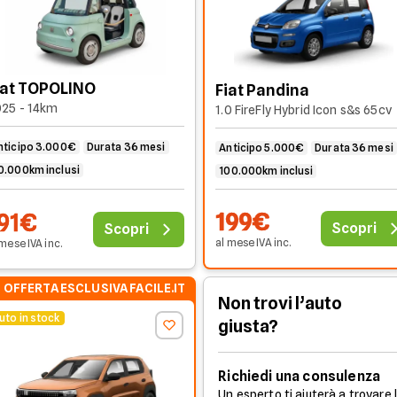
iat TOPOLINO
Fiat Pandina
25 - 14km
1.0 FireFly Hybrid Icon s&s 65cv
nticipo 3.000€
Durata 36 mesi
Anticipo 5.000€
Durata 36 mesi
0.000km inclusi
100.000km inclusi
199€
91€
Scopri
Scopri
al mese
IVA
inc
.
 mese
IVA
inc
.
OFFERTA ESCLUSIVA FACILE.IT
Non trovi l’auto
uto in stock
giusta?
Richiedi una consulenza
Un esperto ti aiuterà a trovare 