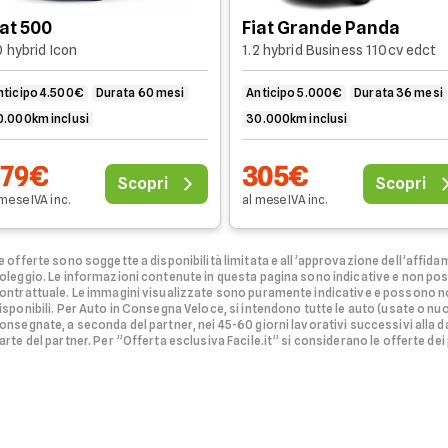
iat 500
Fiat Grande Panda
0 hybrid Icon
1.2 hybrid Business 110cv edct
nticipo 4.500€
Durata 60 mesi
Anticipo 5.000€
Durata 36 mesi
0.000km inclusi
30.000km inclusi
279€
305€
Scopri
Scopri
 mese
IVA
inc
.
al mese
IVA
inc
.
e offerte sono soggette a disponibilità limitata e all’approvazione dell’affidam
oleggio.
Le informazioni contenute in questa pagina sono indicative e non po
ontrattuale. Le immagini visualizzate sono puramente indicative e possono no
isponibili.
Per Auto in Consegna Veloce, si intendono tutte le auto (usate o nu
onsegnate, a seconda del partner, nei 45-60 giorni lavorativi successivi alla d
arte del partner.
Per ”Offerta esclusiva Facile.it” si considerano le offerte dei pa