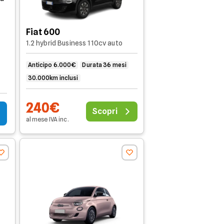
Fiat 600
1.2 hybrid Business 110cv auto
Anticipo 6.000€
Durata 36 mesi
30.000km inclusi
240€
Scopri
al mese
IVA
inc
.