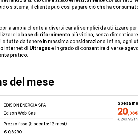
rametrandola su ciò che è stato effettivamente consumato ne
pido sistema, il cliente può così pagare ciò che ha consumato
pria ampia clientela diversi canali semplici da utilizzare per
alizzare la
base di rifornimento
più vicina, senza dimenticare 
i e tutte da tenere in massima considerazione. Infine, ogn
ito Internet di
Ultragas
e in grado di consentire diverse agevol
nte pratico.
as del mese
Spesa me
EDISON ENERGIA SPA
20
Edison Web Gas
,08€
€ 240,95/a
Prezzo fisso (bloccato: 12 mesi)
€ 0,6290