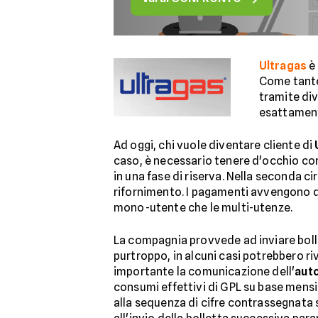
Ultragas
è 
Come tante 
tramite div
esattament
Ad oggi, chi vuole diventare cliente di
caso, è necessario tenere d'occhio con 
in una fase di riserva. Nella seconda c
rifornimento. I pagamenti avvengono do
mono-utente che le multi-utenze.
La compagnia provvede ad inviare boll
purtroppo, in alcuni casi potrebbero ri
importante la comunicazione dell'
auto
consumi effettivi di GPL su base mensil
alla sequenza di cifre contrassegnata