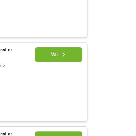
nsile:
Vai
nno
nsile: