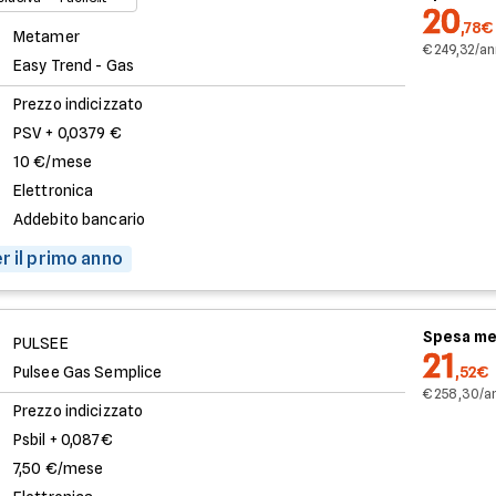
20
,78€
Metamer
€ 249,32/a
Easy Trend - Gas
Prezzo indicizzato
PSV + 0,0379 €
10 €/mese
Elettronica
Addebito bancario
r il primo anno
Spesa me
PULSEE
21
Pulsee Gas Semplice
,52€
€ 258,30/a
Prezzo indicizzato
Psbil + 0,087€
7,50 €/mese