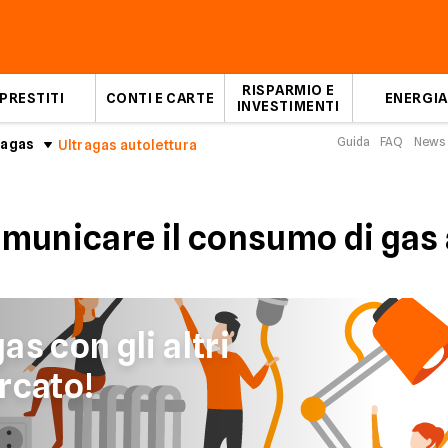
RISPARMIO E
PRESTITI
CONTI E CARTE
ENERGIA
INVESTIMENTI
Guida
FAQ
News
ragas
Ultragas autolettura
municare il consumo di gas 
s con gli altri
rcato!