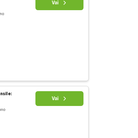
Vai
nno
nsile:
Vai
nno