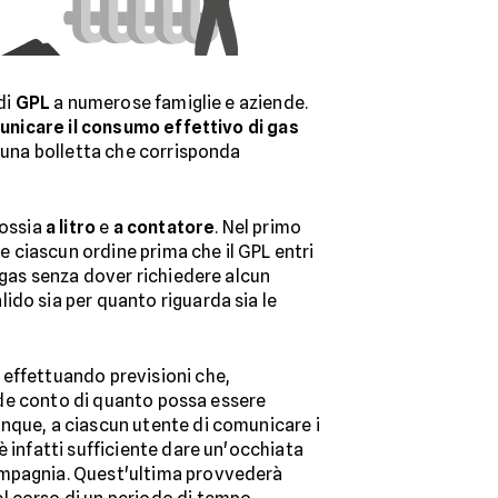
di
GPL
a numerose famiglie e aziende.
nicare il consumo effettivo di gas
 una bolletta che corrisponda
 ossia
a litro
e
a contatore
. Nel primo
re ciascun ordine prima che il GPL entri
l gas senza dover richiedere alcun
ido sia per quanto riguarda sia le
 effettuando previsioni che,
ende conto di quanto possa essere
unque, a ciascun utente di comunicare i
è infatti sufficiente dare un'occhiata
compagnia. Quest'ultima provvederà