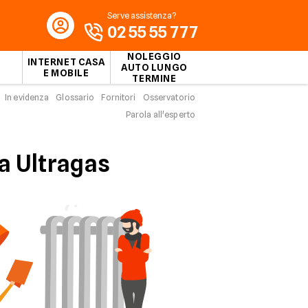
Serve assistenza?
02 55 55 777
NOLEGGIO
INTERNET CASA
AUTO LUNGO
E MOBILE
TERMINE
In evidenza
Glossario
Fornitori
Osservatorio
Parola all'esperto
a Ultragas