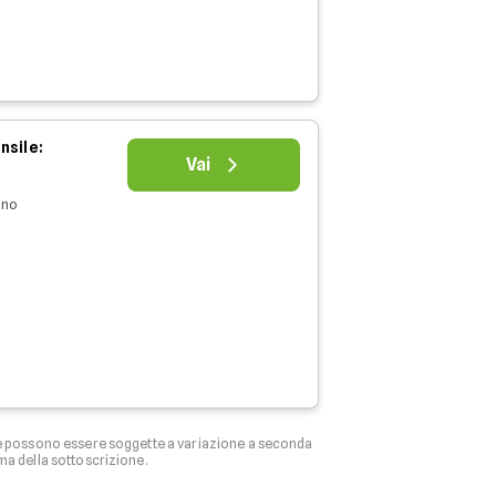
nsile:
Vai
nno
ffe possono essere soggette a variazione a seconda
ma della sottoscrizione.