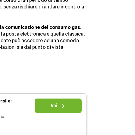
l corso di un periodo di tempo
, senza rischiare di andare incontro a
 la
comunicazione del consumo gas
.
la posta elettronica e quella classica,
i utente può accedere ad una comoda
azioni sia dal punto di vista
nsile:
Vai
nno