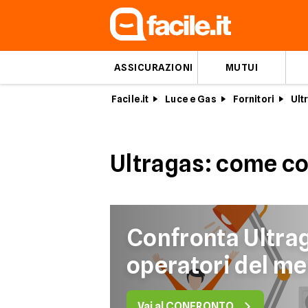
ASSICURAZIONI
MUTUI
Facile.it
Luce e Gas
Fornitori
Ult
Ultragas: come co
Confronta Ultraga
operatori del me
Vai al CONFRONTO