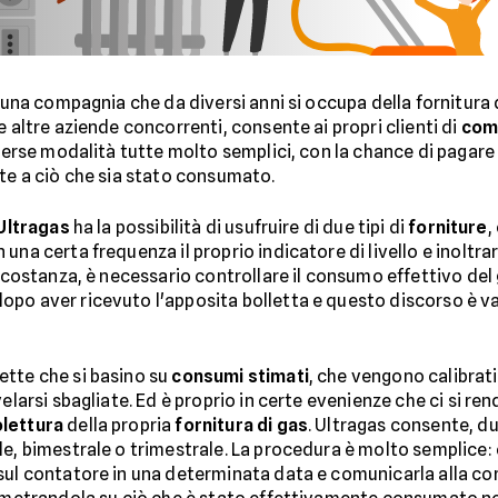
una compagnia che da diversi anni si occupa della fornitura 
altre aziende concorrenti, consente ai propri clienti di
comu
erse modalità tutte molto semplici, con la chance di pagare
e a ciò che sia stato consumato.
Ultragas
ha la possibilità di usufruire di due tipi di
forniture
,
una certa frequenza il proprio indicatore di livello e inoltra
ircostanza, è necessario controllare il consumo effettivo de
po aver ricevuto l'apposita bolletta e questo discorso è val
ette che si basino su
consumi stimati
, che vengono calibrati
velarsi sbagliate. Ed è proprio in certe evenienze che ci si r
lettura
della propria
fornitura di gas
. Ultragas consente, d
e, bimestrale o trimestrale. La procedura è molto semplice: 
 sul contatore in una determinata data e comunicarla alla 