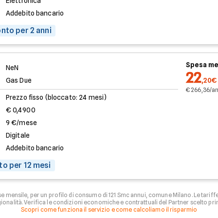
Elettronica
Addebito bancario
nto per 2 anni
Spesa me
NeN
22
Gas Due
,20€
€ 266,36/a
Prezzo fisso (bloccato: 24 mesi)
€ 0,4900
9 €/mese
Digitale
Addebito bancario
to per 12 mesi
se mensile, per un profilo di consumo di 121 Smc annui, comune Milano. Le tari
ionalità. Verifica le condizioni economiche e contrattuali del Partner scelto pri
Scopri come funziona il servizio e come calcoliamo il risparmio