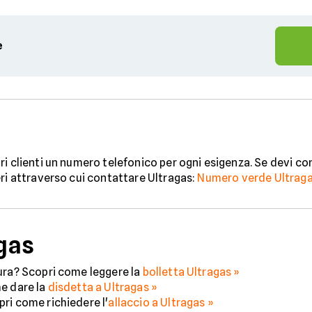
e
i clienti un numero telefonico per ogni esigenza. Se devi con
eri attraverso cui contattare Ultragas:
Numero verde Ultraga
agas
ura? Scopri come leggere la
bolletta Ultragas »
me dare la
disdetta a Ultragas »
ri come richiedere l'
allaccio a Ultragas »