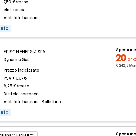
7,50 €/mese
elettronica
Addebito bancario
onto
Spesa me
EDISON ENERGIA SPA
20
Dynamic Gas
,24€
€ 242,86/a
Prezzo indicizzato
PSV + 0,07€
8,25 €/mese
Digitale, cartacea
Addebito bancario, Bollettino
onto
Spesa me
lusiva ** Facile.it **