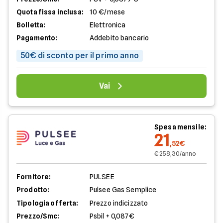
Quota fissa inclusa:
10 €/mese
Bolletta:
Elettronica
Pagamento:
Addebito bancario
50€ di sconto per il primo anno
Vai
Spesa mensile:
21
,52€
€ 258,30/anno
Fornitore:
PULSEE
Prodotto:
Pulsee Gas Semplice
Tipologia offerta:
Prezzo indicizzato
Prezzo/Smc:
Psbil + 0,087€