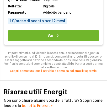
Quota fissa inclusa:
9 €/mese
Bolletta:
Digitale
Pagamento:
Addebito bancario
1€/mese di sconto per 12 mesi
Vai
Importi stimati suddividendo la spesa annua su base mensile, per un
profilo di consumo di 121 Smc annui, comune Milano. Le tariffe possono
essere soggette a variazione a seconda dei consumi e della stagionalità.
Verifica le condizioni economiche e contrattuali del Partner scelto prima
della sottoscrizione.
Scopri come funziona il servizio e come calcoliamo il risparmio
Risorse utili Energit
Non sono chiare alcune voci della fattura? Scopri come
leggere la
bolletta Energit »