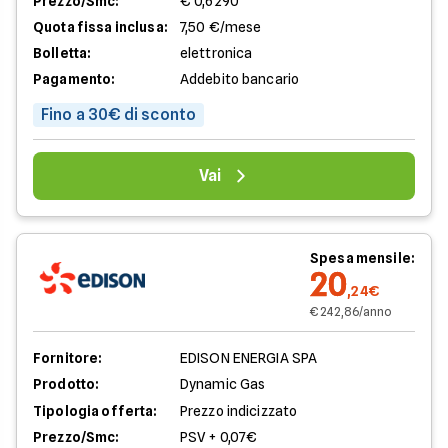
Prezzo/Smc:
€ 0,6290
Quota fissa inclusa:
7,50 €/mese
Bolletta:
elettronica
Pagamento:
Addebito bancario
Fino a 30€ di sconto
Vai
Spesa mensile:
20
,24€
€ 242,86/anno
Fornitore:
EDISON ENERGIA SPA
Prodotto:
Dynamic Gas
Tipologia offerta:
Prezzo indicizzato
Prezzo/Smc:
PSV + 0,07€