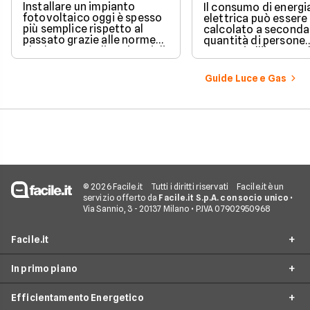
Installare un impianto
Il consumo di energi
fotovoltaico oggi è spesso
elettrica può essere
più semplice rispetto al
calcolato a seconda
passato grazie alle norme
quantità di persone
che hanno ampliato i casi di
presenti all'interno d
edilizia libera.
determinato edifici
numerosi i fattori c
Guide Luce e Gas
influenzano questo 
occorre tenerli in
considerazione per
effettuare una stim
coerente.
© 2026 Facile.it
Tutti i diritti riservati
Facile.it è un
servizio offerto da
Facile.it S.p.A. con socio unico
•
Via Sannio, 3 - 20137 Milano • P.IVA 07902950968
Facile.it
In primo piano
Assicurazioni
Efficientamento Energetico
Prestiti
Facile Energia