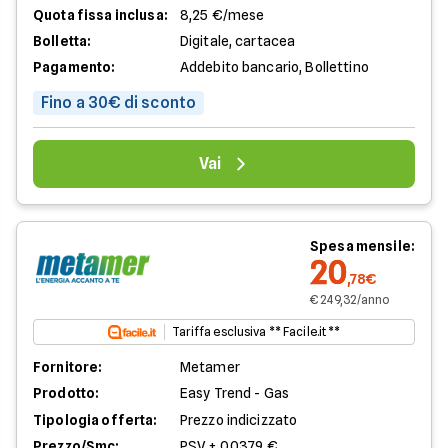
Quota fissa inclusa:
8,25 €/mese
Bolletta:
Digitale, cartacea
Pagamento:
Addebito bancario, Bollettino
Fino a 30€ di sconto
Vai
Spesa mensile:
20
,78€
€ 249,32/anno
Tariffa esclusiva ** Facile.it **
Fornitore:
Metamer
Prodotto:
Easy Trend - Gas
Tipologia offerta:
Prezzo indicizzato
Prezzo/Smc:
PSV + 0,0379 €