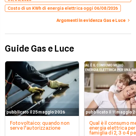
Costo di un KWh di energia elettrica oggi 06/08/2026
Argomenti in evidenza Gas e Luce
Guide Gas e Luce
pubblicato il 25 maggio 2026
pubblicato il 11 maggio 
Fotovoltaico: quando non
Qual è il consumo me
serve l’autorizzazione
energia elettrica per
famiglia di 2, 3 o 4 