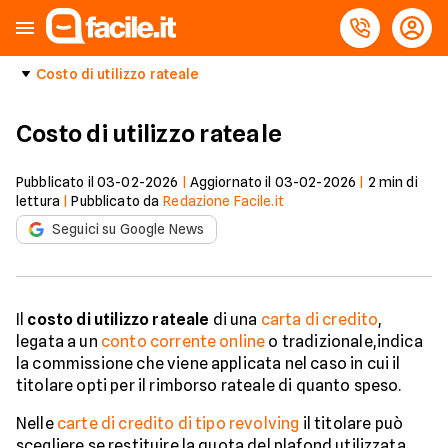
Costo di utilizzo rateale
Costo di utilizzo rateale
Pubblicato il
03-02-2026
|
Aggiornato il
03-02-2026
|
2
min di
lettura
|
Pubblicato da
Redazione Facile.it
Seguici su Google News
Il
costo di utilizzo rateale
di una
carta di credito
,
legata a un
conto corrente online
o tradizionale,indica
la commissione che viene applicata nel caso in cui il
titolare opti per il rimborso rateale di quanto speso.
Nelle
carte di credito di tipo revolving
il titolare può
scegliere se restituire la quota del plafond utilizzata