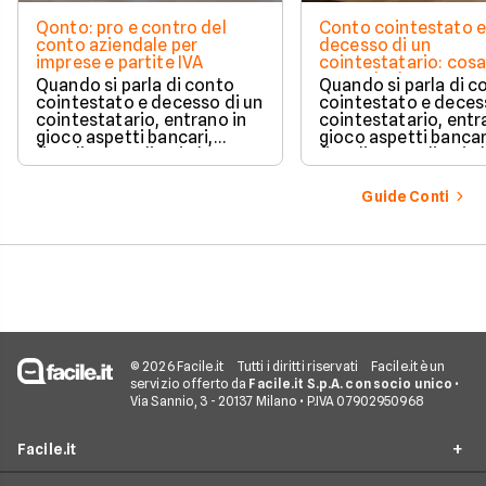
Qonto: pro e contro del
Conto cointestato 
conto aziendale per
decesso di un
imprese e partite IVA
cointestatario: cos
succede davvero tr
Quando si parla di conto
Quando si parla di c
blocchi, quote e
cointestato e decesso di un
cointestato e deces
successione
cointestatario, entrano in
cointestatario, entr
gioco aspetti bancari,
gioco aspetti bancar
fiscali ed ereditari che
fiscali ed ereditari c
spesso generano
spesso generano
confusione.
confusione.
Guide Conti
© 2026 Facile.it
Tutti i diritti riservati
Facile.it è un
servizio offerto da
Facile.it S.p.A. con socio unico
•
Via Sannio, 3 - 20137 Milano • P.IVA 07902950968
Facile.it