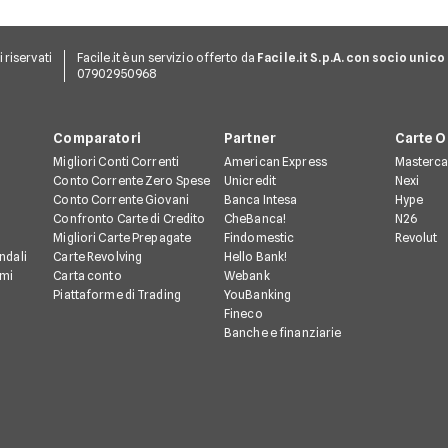
ti riservati
Facile.it è un servizio offerto da
Facile.it S.p.A. con socio unico
07902950968
Comparatori
Partner
Carte O
Migliori Conti Correnti
American Express
Masterca
Conto Corrente Zero Spese
Unicredit
Nexi
Conto Corrente Giovani
Banca Intesa
Hype
Confronto Carte di Credito
CheBanca!
N26
Migliori Carte Prepagate
Findomestic
Revolut
ndali
Carte Revolving
Hello Bank!
rmi
Carta conto
Webank
Piattaforme di Trading
YouBanking
Fineco
Banche e finanziarie