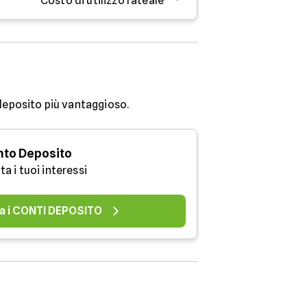
Costo di utilizzo rateale
 deposito più vantaggioso.
to Deposito
a i tuoi interessi
a i CONTI DEPOSITO