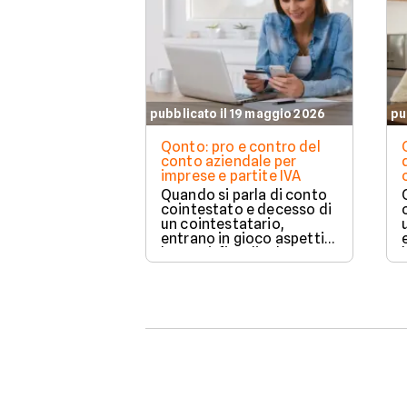
pubblicato il 19 maggio 2026
pu
Qonto: pro e contro del
conto aziendale per
imprese e partite IVA
Quando si parla di conto
cointestato e decesso di
un cointestatario,
entrano in gioco aspetti
bancari, fiscali ed
ereditari che spesso
generano confusione.