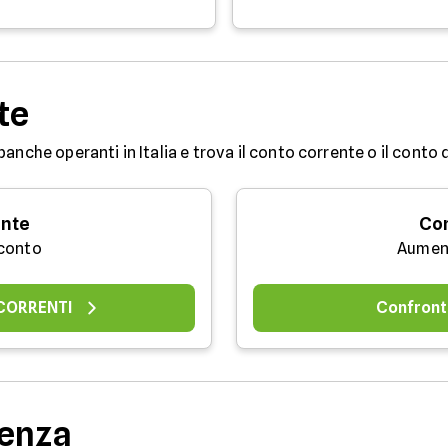
te
banche operanti in Italia e trova il conto corrente o il conto
ente
Con
 conto
Aument
 CORRENTI
Confront
denza