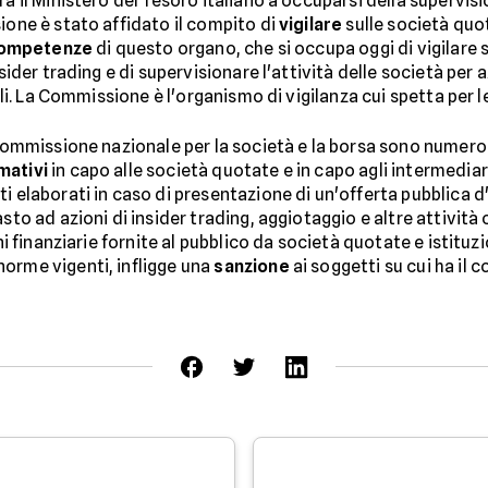
a il Ministero del Tesoro italiano a occuparsi della supervisi
ione è stato affidato il compito di
vigilare
sulle società quot
ompetenze
di questo organo, che si occupa oggi di vigilare
nsider trading e di supervisionare l'attività delle società per 
nali. La Commissione è l'organismo di vigilanza cui spetta per 
Commissione nazionale per la società e la borsa sono numerosi.
mativi
in capo alle società quotate e in capo agli intermediar
ti elaborati in caso di presentazione di un'offerta pubblica 
asto ad azioni di insider trading, aggiotaggio e altre attivit
oni finanziarie fornite al pubblico da società quotate e istituz
orme vigenti, infligge una
sanzione
ai soggetti su cui ha il c