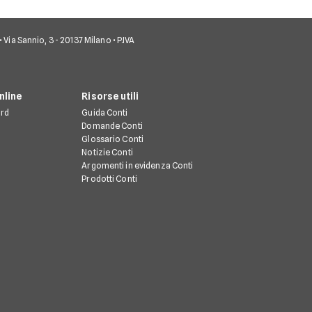
• Via Sannio, 3 - 20137 Milano • P.IVA
nline
Risorse utili
rd
Guida Conti
Domande Conti
Glossario Conti
Notizie Conti
Argomenti in evidenza Conti
Prodotti Conti