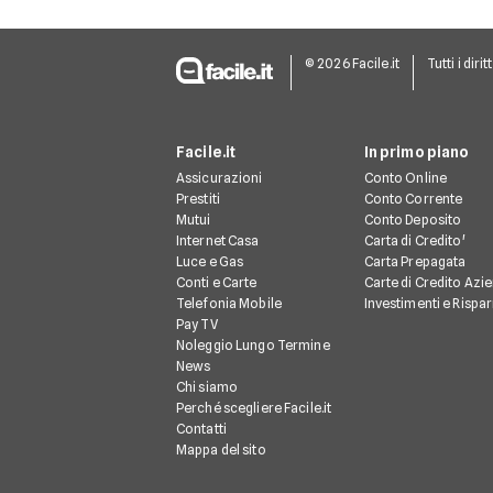
© 2026 Facile.it
Tutti i dirit
Facile.it
In primo piano
Assicurazioni
Conto Online
Prestiti
Conto Corrente
Mutui
Conto Deposito
Internet Casa
Carta di Credito'
Luce e Gas
Carta Prepagata
Conti e Carte
Carte di Credito Azie
Telefonia Mobile
Investimenti e Rispa
Pay TV
Noleggio Lungo Termine
News
Chi siamo
Perché scegliere Facile.it
Contatti
Mappa del sito