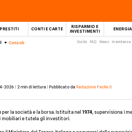
RISPARMIO E
PRESTITI
CONTI E CARTE
ENERGIA
INVESTIMENTI
Guida
FAQ
News
In evidenza
i
Consob
4-2026
|
2
min di lettura
|
Pubblicato da
Redazione Facile.it
er la società e la borsa. Istituita nel
1974
, supervisiona i m
mobiliari e tutela gli investitori.