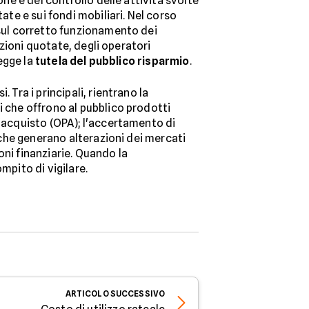
one e del controllo delle attività svolte
ate e sui fondi mobiliari. Nel corso
 sul corretto funzionamento dei
azioni quotate, degli operatori
legge la
tutela del pubblico risparmio
.
 Tra i principali, rientrano la
i che offrono al pubblico prodotti
d'acquisto (OPA); l'accertamento di
à che generano alterazioni dei mercati
ioni finanziarie. Quando la
ompito di vigilare.
ARTICOLO
SUCCESSIVO