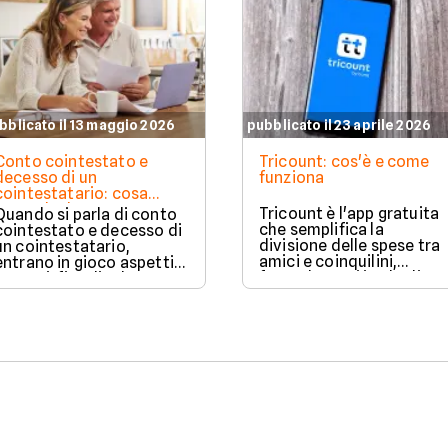
bblicato il 13 maggio 2026
pubblicato il 23 aprile 2026
Conto cointestato e
Tricount: cos'è e come
decesso di un
funziona
cointestatario: cosa
succede davvero tra
Tricount è l'app gratuita
Quando si parla di conto
blocchi, quote e
che semplifica la
cointestato e decesso di
successione
divisione delle spese tra
un cointestatario,
amici e coinquilini,
entrano in gioco aspetti
facendo tutti i calcoli
bancari, fiscali ed
difficili al posto tuo.
ereditari che spesso
generano confusione.