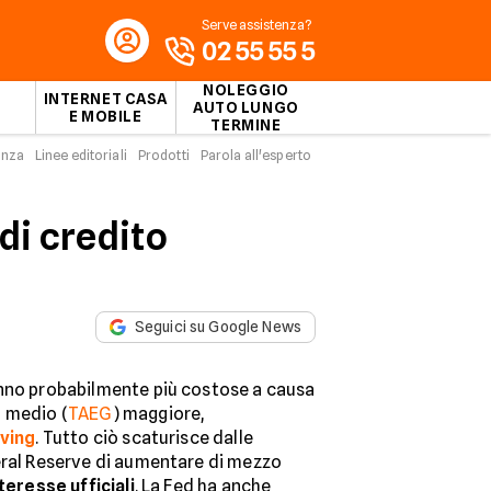
Serve assistenza?
02 55 55 5
NOLEGGIO
INTERNET CASA
AUTO LUNGO
E MOBILE
TERMINE
enza
Linee editoriali
Prodotti
Parola all'esperto
 di credito
Seguici su Google News
no probabilmente più costose a causa
o medio (
TAEG
) maggiore,
lving
. Tutto ciò scaturisce dalle
eral Reserve di aumentare di mezzo
nteresse ufficiali
. La Fed ha anche