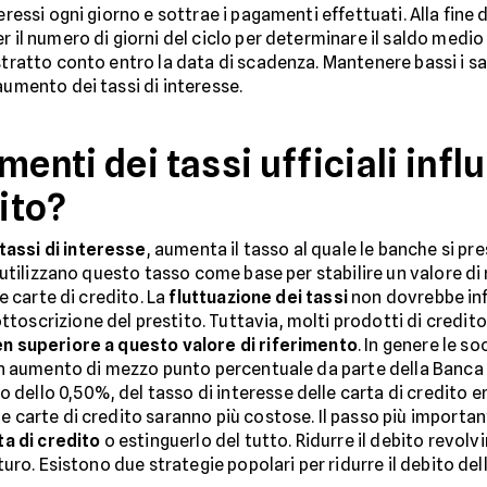
ressi ogni giorno e sottrae i pagamenti effettuati. Alla fine de
 il numero di giorni del ciclo per determinare il saldo medio g
stratto conto entro la data di scadenza. Mantenere bassi i sa
aumento dei tassi di interesse.
menti dei tassi ufficiali inf
dito?
tassi di interesse
, aumenta il tasso al quale le banche si 
ie utilizzano questo tasso come base per stabilire un valore d
 e carte di credito. La
fluttuazione dei tassi
non dovrebbe influ
oscrizione del prestito. Tuttavia, molti prodotti di credito r
en superiore a questo valore di riferimento
. In genere le s
. Un aumento di mezzo punto percentuale da parte della Banca
dello 0,50%, del tasso di interesse delle carta di credito 
le carte di credito saranno più costose. Il passo più import
ta di credito
o estinguerlo del tutto. Ridurre il debito revolv
turo. Esistono due strategie popolari per ridurre il debito dell