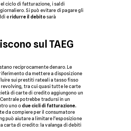
l ciclo di fatturazione, i saldi
iornaliero. Si può evitare di pagare gli
ldi e
ridurre il debito
sarà
luiscono sul TAEG
prestano reciprocamente denaro. Le
i riferimento da mettere a disposizione
ire sui prestiti rateali a tasso fisso
evolving, tra cui quasi tutte le carte
ocietà di carte di credito aggiungono un
 Centrale potrebbe tradursi in un
entro uno o
due cicli di fatturazione.
ante da compiere per il consumatore
ing può aiutare a limitare l'esposizione
a carta di credito: la valanga di debiti