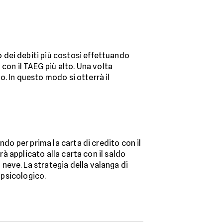
dei debiti più costosi effettuando
 con il TAEG più alto. Una volta
to. In questo modo si otterrà il
ando per prima la carta di credito con il
rà applicato alla carta con il saldo
neve. La strategia della valanga di
 psicologico.