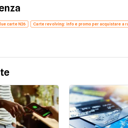
denza
due carte N26
Carte revolving: info e promo per acquistare a r
rte