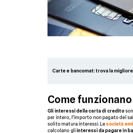
Carte e bancomat: trova la migliore
Come funzionano gl
Gli interessi della carta di credito
son
per intero, l'importo non pagato del sal
solito matura interessi. Le
società emit
calcolano gli
interessi da pagare in b