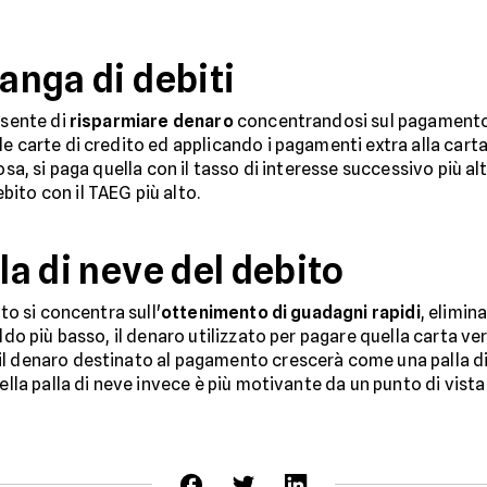
langa di debiti
nsente di
risparmiare denaro
concentrandosi sul pagamento 
e carte di credito ed applicando i pagamenti extra alla carta
osa, si paga quella con il tasso di interesse successivo più al
ito con il TAEG più alto.
la di neve del debito
ito si concentra sull'
ottenimento di guadagni rapidi
, elimin
ldo più basso, il denaro utilizzato per pagare quella carta ver
l denaro destinato al pagamento crescerà come una palla di 
della palla di neve invece è più motivante da un punto di vista