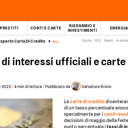
RISPARMIO E
PRESTITI
CONTI E CARTE
ENERGIA
INVESTIMENTI
Guida
FAQ
News
In evid
esperto Carta Di Credito
Aumento dei tassi di interessi ufficiali e carte di credito
i interessi ufficiali e carte
7-2022
|
4
min di lettura
|
Pubblicato da
Salvatore Bruno
Le
carte di credito
diventeran
di un tasso percentuale annu
specialmente per i
conti revo
decisioni di maggio della Fed
punto percentuale i
tassi di i