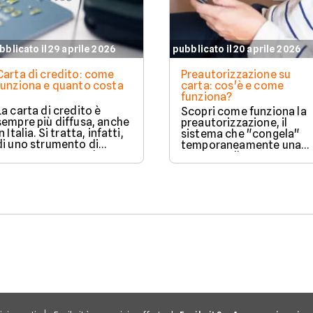
bblicato il 29 aprile 2026
pubblicato il 20 aprile 2026
Carta di credito: come
Preautorizzazione su
funziona e quanto costa
carta: cos'è e come
funziona?
La carta di credito è
Scopri come funziona la
sempre più diffusa, anche
preautorizzazione, il
in Italia. Si tratta, infatti,
sistema che "congela"
di uno strumento di
temporaneamente una
pagamento comodo e
somma sulla tua carta
versatile. Vediamo quindi
come garanzia senza
di che si tratta quando si
prelevarla davvero.
parla di carte di credito.