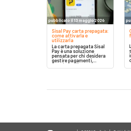
pubblicato il 13 maggio 2026
pu
Sisal Pay carta prepagata:
come attivarla e
utilizzarla
La carta prepagata Sisal
Pay è una soluzione
pensata per chi desidera
gestire pagamenti,
acquisti online e
operazioni bancarie
quotidiane senza aprire
un conto corrente
tradizionale.