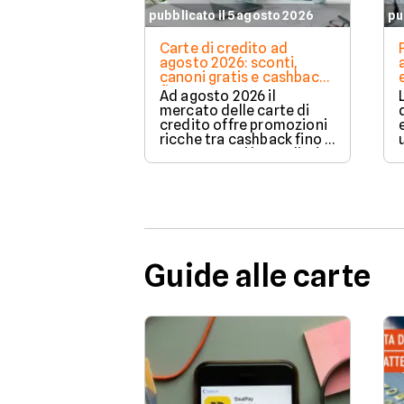
pubblicato il 5 agosto 2026
pu
Carte di credito ad
agosto 2026: sconti,
canoni gratis e cashback
fino a 200€
Ad agosto 2026 il
mercato delle carte di
credito offre promozioni
ricche tra cashback fino a
200€, sconti immediati e
azzeramento del canone.
Guide alle carte