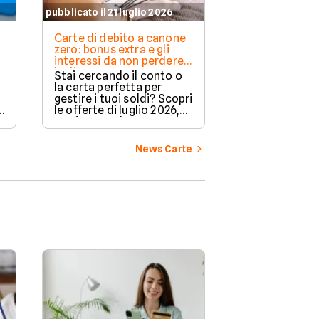
pubblicato il 21 luglio 2026
Carte di debito a canone
o
zero: bonus extra e gli
interessi da non perdere a
luglio 2026
Stai cercando il conto o
la carta perfetta per
gestire i tuoi soldi? Scopri
?
le offerte di luglio 2026,
e
confrontando vantaggi,
bonus di benvenuto e
costi azzerati per
News Carte
scegliere la soluzione più
adatta alle tue esigenze.