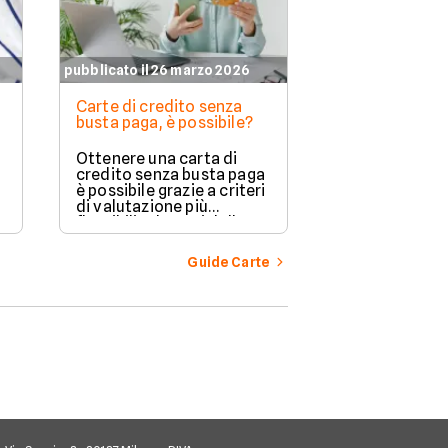
pubblicato il 26 marzo 2026
pubblicato il 23 
Carte di credito senza
Visa o Master
busta paga, è possibile?
carta di credi
di più
Ottenere una carta di
Quando si sce
credito senza busta paga
carta di credit
è possibile grazie a criteri
fondamentale
di valutazione più
attentamente i
flessibili adottati dalle
di pagamento 
banche.
appartiene, p
questo può in
Guide Carte
l'accettazione
carta, i servizi
condizioni e
applicate.