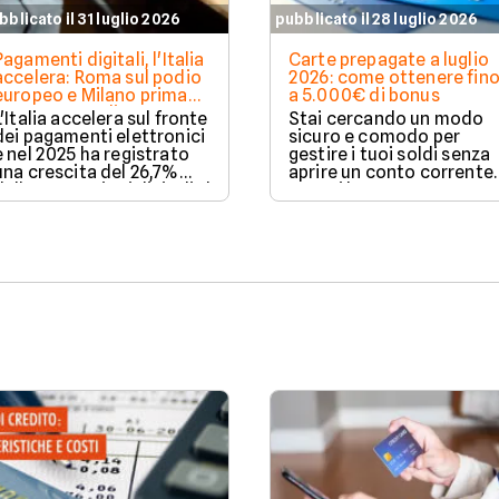
bblicato il 31 luglio 2026
pubblicato il 28 luglio 2026
Pagamenti digitali, l'Italia
Carte prepagate a luglio
accelera: Roma sul podio
2026: come ottenere fin
europeo e Milano prima
a 5.000€ di bonus
per spesa media
L'Italia accelera sul fronte
Stai cercando un modo
dei pagamenti elettronici
sicuro e comodo per
e nel 2025 ha registrato
gestire i tuoi soldi senza
una crescita del 26,7%
aprire un conto corrente
delle transazioni digitali. Il
Scopri le carte prepagat
Paese conquista il terzo
di luglio 2026: abbiamo
posto in Europa per
confrontato costi,
incremento delle
vantaggi e bonus di
operazioni cashless,
benvenuto per aiutarti a
mentre Roma sale sul
scegliere quella perfetta
podio delle città più
per te.
dinamiche. Milano,
invece, si distingue per il
valore medio degli
acquisti effettuati senza
contanti. Il fenomeno
coinvolge anche le
province più piccole e il
Sud Italia. Scopri come e
perché in questo articolo
a cura di Facile.it.