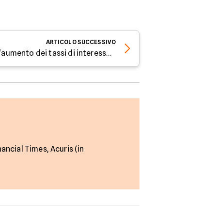
ARTICOLO
SUCCESSIVO
Il merito di credito dopo l'aumento dei tassi di interesse - Parola all'esperto di Facile.it
nancial Times, Acuris (in