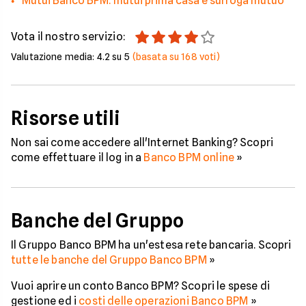
Mutui Banco BPM: mutui prima casa e surroga mutuo
Vota il nostro servizio:
Valutazione media:
4.2
su 5
(basata su
168
voti)
Risorse utili
Non sai come accedere all'Internet Banking? Scopri
come effettuare il log in a
Banco BPM online
»
Banche del Gruppo
Il Gruppo Banco BPM ha un'estesa rete bancaria. Scopri
tutte le banche del Gruppo Banco BPM
»
Vuoi aprire un conto Banco BPM? Scopri le spese di
gestione ed i
costi delle operazioni Banco BPM
»