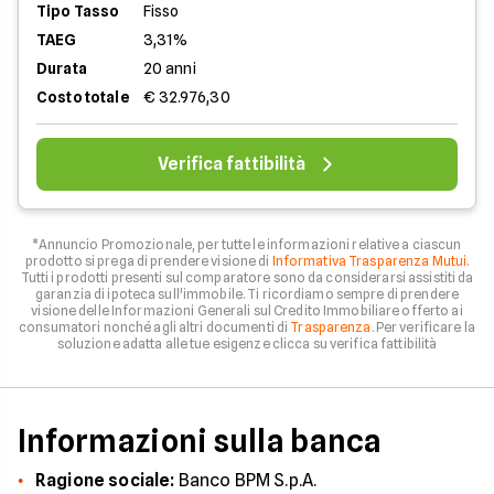
Tipo Tasso
Fisso
TAEG
3,31%
Durata
20 anni
Costo totale
€ 32.976,30
Verifica fattibilità
*Annuncio Promozionale, per tutte le informazioni relative a ciascun
prodotto si prega di prendere visione di
Informativa Trasparenza Mutui
.
Tutti i prodotti presenti sul comparatore sono da considerarsi assistiti da
garanzia di ipoteca sull'immobile. Ti ricordiamo sempre di prendere
visione delle Informazioni Generali sul Credito Immobiliare offerto ai
consumatori nonché agli altri documenti di
Trasparenza
. Per verificare la
soluzione adatta alle tue esigenze clicca su verifica fattibilità
Informazioni sulla banca
Ragione sociale:
Banco BPM S.p.A.