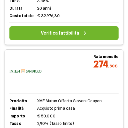
TAEG
3,36%
Durata
20 anni
Costo totale
€ 32.976,30
Verifica fattibilità
Rata mensile
274
,80€
Prodotto
XME Mutuo Offerta Giovani Coupon
Finalità
Acquisto prima casa
Importo
€ 50.000
Tasso
2,90% (Tasso finito)