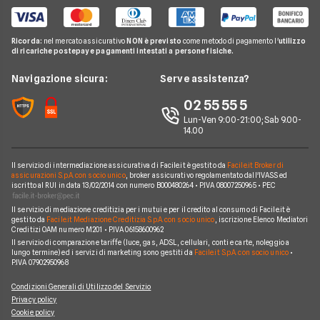
Cessione del Quinto
Telefonia Mobile
Guide Mutui
Calcolo Rata Mutuo
Prestito Auto
Pay TV
Guide Conti
Ricorda:
nel mercato assicurativo
NON è previsto
come metodo di pagamento l'
utilizzo
Mutui INPDAP
Piccoli Prestiti
di ricariche postepay e pagamenti intestati a persone fisiche.
Noleggio Lungo Termine
Guide Carte
Calcolo Interessi Mutuo
Prestiti Veloci
News
Navigazione sicura:
Serve assistenza?
News Prestiti
Mutuo Liquidità
Prestito INPS/INPDAP
Chi siamo
02 55 55 5
News Carte
Mutui Ristrutturazione
Prestiti a Protestati
Lun-Ven 9:00-21:00; Sab 9.00-
Perché scegliere Facile.it
News Conti
14.00
Mutuo Tasso Fisso
Prestiti per Giovani
Contatti
News Mutui
Consolidamento Debiti
Il servizio di intermediazione assicurativa di Facile.it è gestito da
Facile.it Broker di
Mappa del sito
assicurazioni S.p.A. con socio unico
, broker assicurativo regolamentato dall'IVASS ed
iscritto al RUI in data 13/02/2014 con numero B000480264 • P.IVA 08007250965 • PEC
Prestiti Moto
Il servizio di mediazione creditizia per i mutui e per il credito al consumo di Facile.it è
Prestiti per disoccupati
gestito da
Facile.it Mediazione Creditizia S.p.A. con socio unico
, iscrizione Elenco Mediatori
Creditizi OAM numero M201 • P.IVA 06158600962
Prestiti senza busta paga
Il servizio di comparazione tariffe (luce, gas, ADSL, cellulari, conti e carte, noleggio a
lungo termine) ed i servizi di marketing sono gestiti da
Facile.it S.p.A. con socio unico
•
P.IVA 07902950968
Condizioni Generali di Utilizzo del Servizio
Privacy policy
Cookie policy