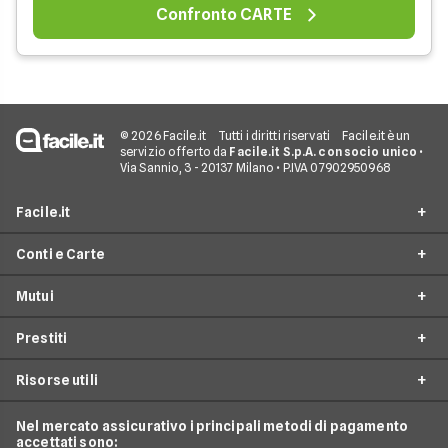
Confronto CARTE
© 2026 Facile.it
Tutti i diritti riservati
Facile.it è un
servizio offerto da
Facile.it S.p.A. con socio unico
•
Via Sannio, 3 - 20137 Milano • P.IVA 07902950968
Facile.it
Conti e Carte
Assicurazioni
Mutui
Prestiti
Conto Online
Mutui
Prestiti
Conto Corrente
Mutuo Online
Internet Casa
Conto Deposito
Risorse utili
Mutuo Prima Casa
Prestiti On Line
Luce e Gas
Carta di Credito'
Surroga Mutuo
Prestito Personale
Nel mercato assicurativo i principali metodi di pagamento
Conti e Carte
Guide Prestiti
Carta Prepagata
accettati sono:
Mutui Seconda Casa