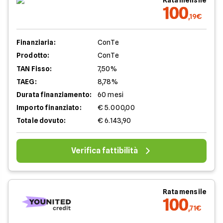
Rata mensile
100
,19€
Finanziaria:
ConTe
Prodotto:
ConTe
TAN Fisso:
7,50%
TAEG:
8,78%
Durata finanziamento:
60 mesi
Importo finanziato:
€ 5.000,00
Totale dovuto:
€ 6.143,90
Verifica fattibilità
Rata mensile
100
,71€