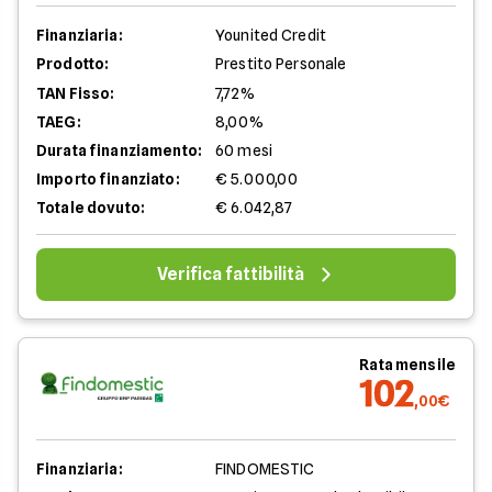
Finanziaria:
Younited Credit
Prodotto:
Prestito Personale
TAN Fisso:
7,72%
TAEG:
8,00%
Durata finanziamento:
60 mesi
Importo finanziato:
€ 5.000,00
Totale dovuto:
€ 6.042,87
Verifica fattibilità
Rata mensile
102
,00€
Finanziaria:
FINDOMESTIC