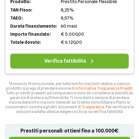
Prodotto:
Prestito Personale Flessibile
TAN Fisso:
8,25%
TAEG:
8,57%
Durata finanziamento:
60 mesi
Importo finanziato:
€ 5.000,00
Totale dovuto:
€ 6.120,00
Verifica fattibilità
*Annuncio Promozionale , per tutte le informazioni relative a ciascun
prodotto si prega di prendere visione di
Informativa Trasparenza Prestiti
.
Tutti i prodotti presenti sul comparatore sono da considerarsi assistiti da
garanzia di ipoteca sull'immobile. Ti ricordiamo sempre di prendere
visione delle Informazioni Generali sul Credito Immobiliare offerto ai
consumatori nonché agli altri documenti di
Trasparenza
. Per verificare la
soluzione adatta alle tue esigenze clicca su verifica fattibilità
Prestiti personali: ottieni fino a 100.000€