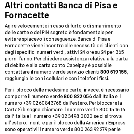
Altri contatti Banca di Pisa e
Fornacette
Agire velocemente in caso di furto o di smarrimento
delle carte o del PIN segreto è fondamentale per
evitare spiacevoli conseguenze. Banca di Pisa e
Fornacette viene incontro alle necessità dei clienti con
degli specifici numeri verdi, attivi 24 ore su 24 per 365
giorni l'anno. Per chiedere assistenza relativa alla carta
di debito e alla carta conto Cabelpay è possibile
contattare il numero verde servizio clienti
800 519 155
,
raggiungibile con i cellulari e con i telefoni fissi.
Per il blocco delle medesime carte, invece, è necessario
comporre il numero verde
800 822 056
dall'Italia e il
numero +39 02 60843768 dall'estero. Per bloccare la
CartaSì bisogna chiamare il numero verde 800 15 16 16
dall'Italia e il numero +39 02 3498 0020 se ci si trova
all'estero, mentre per il blocco della American Express
sono operativi il numero verde 800 263 92 279 per le