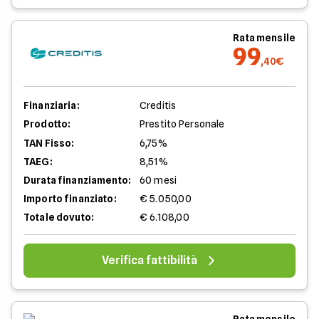
Rata mensile
99
,40€
Finanziaria:
Creditis
Prodotto:
Prestito Personale
TAN Fisso:
6,75%
TAEG:
8,51%
Durata finanziamento:
60 mesi
Importo finanziato:
€ 5.050,00
Totale dovuto:
€ 6.108,00
Verifica fattibilità