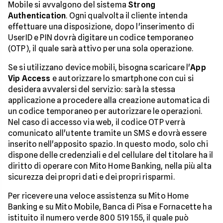
Mobile si avvalgono del sistema
Strong
Authentication
. Ogni qualvolta il cliente intenda
effettuare una disposizione, dopo l'inserimento di
UserID e PIN dovrà digitare un codice temporaneo
(OTP), il quale sarà attivo per una sola operazione.
Se si utilizzano device mobili, bisogna scaricare l'
App
Vip Access
e autorizzare lo smartphone con cui si
desidera avvalersi del servizio: sarà la stessa
applicazione a procedere alla creazione automatica di
un codice temporaneo per autorizzare le operazioni.
Nel caso di accesso via web, il codice OTP verrà
comunicato all'utente tramite un SMS e dovrà essere
inserito nell'apposito spazio. In questo modo, solo chi
dispone delle credenziali e del cellulare del titolare ha il
diritto di operare con Mito Home Banking, nella più alta
sicurezza dei propri dati e dei propri risparmi.
Per ricevere una veloce assistenza su Mito Home
Banking e su Mito Mobile, Banca di Pisa e Fornacette ha
istituito il numero verde 800 519 155, il quale può