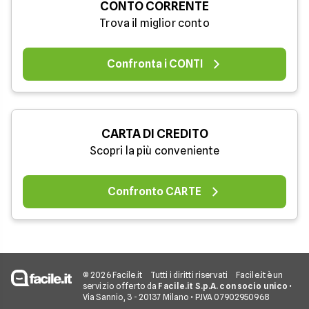
CONTO CORRENTE
Trova il miglior conto
Confronta i CONTI
CARTA DI CREDITO
Scopri la più conveniente
Confronto CARTE
© 2026 Facile.it
Tutti i diritti riservati
Facile.it è un
servizio offerto da
Facile.it S.p.A. con socio unico
•
Via Sannio, 3 - 20137 Milano • P.IVA 07902950968