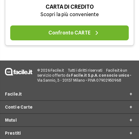
CARTA DI CREDITO
Scopri la più conveniente
Confronto CARTE
© 2026 Facile.it
Tutti i diritti riservati
Facile.it è un
servizio offerto da
Facile.it S.p.A. con socio unico
•
Via Sannio, 3 - 20137 Milano • P.IVA 07902950968
Facile.it
Conti e Carte
Assicurazioni
Mutui
Prestiti
Conto Online
Mutui
Prestiti
Conto Corrente
Mutuo Online