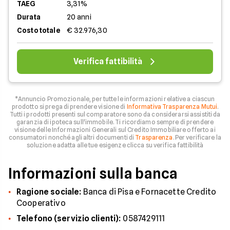
TAEG
3,31%
Durata
20 anni
Costo totale
€ 32.976,30
Verifica fattibilità
*Annuncio Promozionale, per tutte le informazioni relative a ciascun
prodotto si prega di prendere visione di
Informativa Trasparenza Mutui
.
Tutti i prodotti presenti sul comparatore sono da considerarsi assistiti da
garanzia di ipoteca sull'immobile. Ti ricordiamo sempre di prendere
visione delle Informazioni Generali sul Credito Immobiliare offerto ai
consumatori nonché agli altri documenti di
Trasparenza
. Per verificare la
soluzione adatta alle tue esigenze clicca su verifica fattibilità
Informazioni sulla banca
Ragione sociale:
Banca di Pisa e Fornacette Credito
Cooperativo
Telefono (servizio clienti):
0587429111