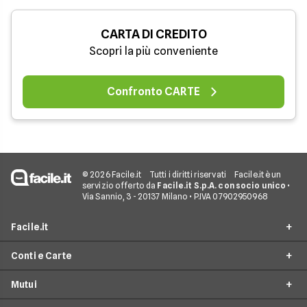
CARTA DI CREDITO
Scopri la più conveniente
Confronto CARTE
© 2026 Facile.it
Tutti i diritti riservati
Facile.it è un
servizio offerto da
Facile.it S.p.A. con socio unico
•
Via Sannio, 3 - 20137 Milano • P.IVA 07902950968
Facile.it
Conti e Carte
Assicurazioni
Mutui
Prestiti
Conto Online