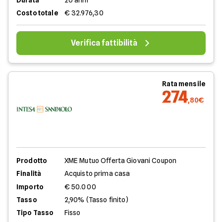
Durata
20 anni
Costo totale
€ 32.976,30
Verifica fattibilità
Rata mensile
274
,80€
Prodotto
XME Mutuo Offerta Giovani Coupon
Finalità
Acquisto prima casa
Importo
€ 50.000
Tasso
2,90% (Tasso finito)
Tipo Tasso
Fisso