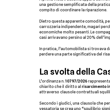
una gestione semplificata della pratica
compito di coordinare la riparazione.
Dietro questa apparente comodità, però
carrozzeria indipendente, magari perché
economiche molto pesanti. Le compagni
casi arrivavano persino al 20% dell’i
In pratica, l’automobilista si trovava
perdere una parte significativa del ris
La svolta della C
L’ordinanza n.
10797/2026
rappresenta
chiarito che il diritto al
risarcimento i
attraverso clausole contrattuali squili
Secondo i giudici, una clausola che p
vessatoria se crea uno “squilibrio signi