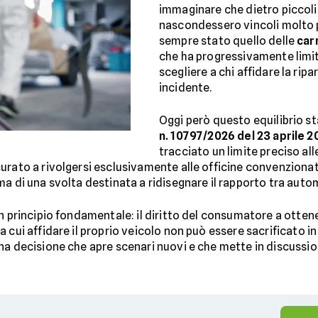
immaginare che dietro piccoli 
nascondessero vincoli molto pe
sempre stato quello delle
car
che ha progressivamente limit
scegliere a chi affidare la rip
incidente.
Oggi però questo equilibrio s
n. 10797/2026 del 23 aprile 2
tracciato un limite preciso al
urato a rivolgersi esclusivamente alle officine convenzionat
a di una svolta destinata a ridisegnare il rapporto tra automo
un principio fondamentale: il diritto del consumatore a otten
ta cui affidare il proprio veicolo non può essere sacrificato 
na decisione che apre scenari nuovi e che mette in discussi