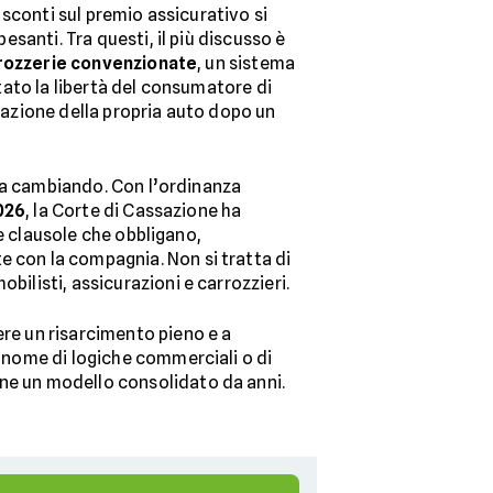
sconti sul premio assicurativo si
santi. Tra questi, il più discusso è
rozzerie convenzionate
, un sistema
ato la libertà del consumatore di
arazione della propria auto dopo un
ta cambiando. Con l’ordinanza
026
, la Corte di Cassazione ha
le clausole che obbligano,
e con la compagnia. Non si tratta di
bilisti, assicurazioni e carrozzieri.
ere un risarcimento pieno e a
in nome di logiche commerciali o di
one un modello consolidato da anni.