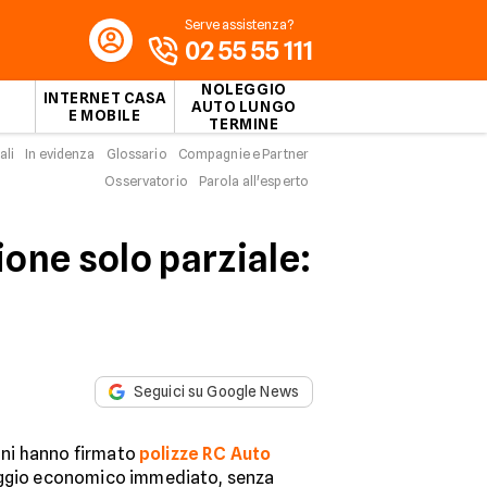
Serve assistenza?
02 55 55 111
NOLEGGIO
INTERNET CASA
AUTO LUNGO
E MOBILE
TERMINE
ali
In evidenza
Glossario
Compagnie e Partner
Osservatorio
Parola all'esperto
one solo parziale:
Seguici su Google News
iani hanno firmato
polizze RC Auto
aggio economico immediato, senza