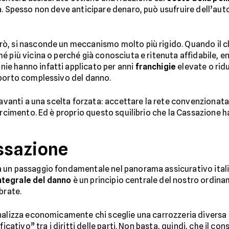
. Spesso non deve anticipare denaro, può usufruire dell’auto 
, si nasconde un meccanismo molto più rigido. Quando il cli
 più vicina o perché già conosciuta e ritenuta affidabile, e
e hanno infatti applicato per anni
franchigie
elevate o ridu
mporto complessivo del danno.
 davanti a una scelta forzata: accettare la rete convenzionat
arcimento. Ed è proprio questo squilibrio che la Cassazione h
assazione
 un passaggio fondamentale nel panorama assicurativo ital
ntegrale del danno
è un principio centrale del nostro ordin
brate.
enalizza economicamente chi sceglie una carrozzeria diversa
ficativo” tra i diritti delle parti. Non basta, quindi, che il c