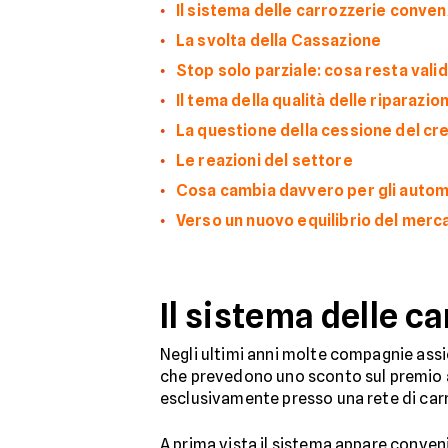
Il sistema delle carrozzerie convenz
La svolta della Cassazione
Stop solo parziale: cosa resta vali
Il tema della qualità delle riparazion
La questione della cessione del cr
Le reazioni del settore
Cosa cambia davvero per gli automo
Verso un nuovo equilibrio del merc
Il sistema delle c
Negli ultimi anni molte compagnie assic
che prevedono uno sconto sul premio as
esclusivamente presso una rete di car
A prima vista il sistema appare conven