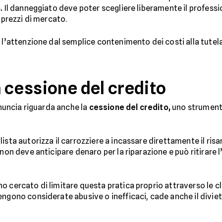
.
Il danneggiato deve poter scegliere liberamente il professi
 prezzi di mercato.
 l’attenzione dal semplice contenimento dei costi alla tutel
 cessione del credito
onuncia riguarda anche la
cessione del credito,
uno strumento
lista autorizza il carrozziere a incassare direttamente il ri
 non deve anticipare denaro per la riparazione e può ritirare 
o cercato di limitare questa pratica proprio attraverso le cl
ngono considerate abusive o inefficaci, cade anche il divieto