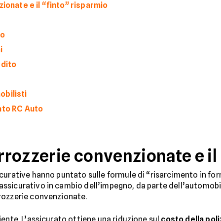
ionate e il “finto” risparmio
do
i
edito
bilisti
ato RC Auto
arrozzerie convenzionate e il
urative hanno puntato sulle formule di “risarcimento in form
sicurativo in cambio dell’impegno, da parte dell’automobilist
rozzerie convenzionate.
iente. L’assicurato ottiene una riduzione sul
costo della poli