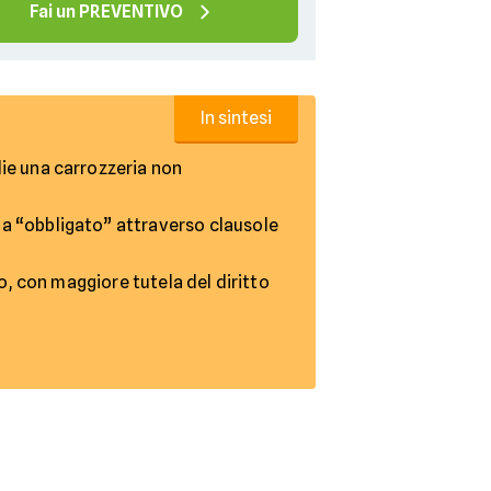
Fai un PREVENTIVO
In sintesi
lie una carrozzeria non
ma “obbligato” attraverso clausole
o, con maggiore tutela del diritto