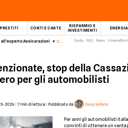
RISPARMIO E
PRESTITI
CONTI E CARTE
ENERGIA
INVESTIMENTI
Guida
FAQ
News
Linee editori
 all'esperto Assicurazioni
Carrozzerie convenzionate, stop della Cassazione
nzionate, stop della Cassazi
ro per gli automobilisti
05-2026
|
7
min di lettura
|
Pubblicato da
Giusy Iorlano
Per anni gli automobilisti ital
convinti di ottenere un vant