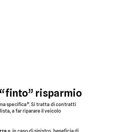
 “finto” risparmio
a specifica”. Si tratta di contratti
a, a far riparare il veicolo
zza
e, in caso di sinistro, beneficia di