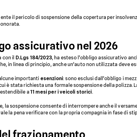
te il pericolo di sospensione della copertura per insolve
 onorata.
go assicurativo nel 2026
a con il
D.Lgs 184/2023
, ha esteso l'obbligo assicurativo anc
che, in linea di principio, anche un'auto non utilizzata deve 
alcune importanti
esenzioni
: sono esclusi dall'obbligo i mez
r cui è stata richiesta una formale sospensione della polizza.
è estendibile a
11 mesi per i veicoli storici
.
e, la sospensione consente di interrompere anche il versame
ale la pena verificare con la propria compagnia in fase di stip
 del frazionamento