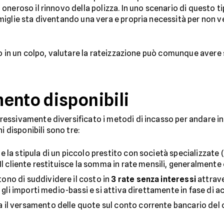
neroso il rinnovo della polizza. In uno scenario di questo ti
iglie sta diventando una vera e propria necessità per non ve
tto in un colpo, valutare la rateizzazione può comunque ave
ento disponibili
essivamente diversificato i metodi di incasso per andare i
i disponibili sono tre:
de la stipula di un piccolo prestito con società specializza
Il cliente restituisce la somma in rate mensili, generalmente
tono di suddividere il costo in
3 rate senza interessi
attrave
 gli importi medio-bassi e si attiva direttamente in fase di a
 il versamento delle quote sul conto corrente bancario del c