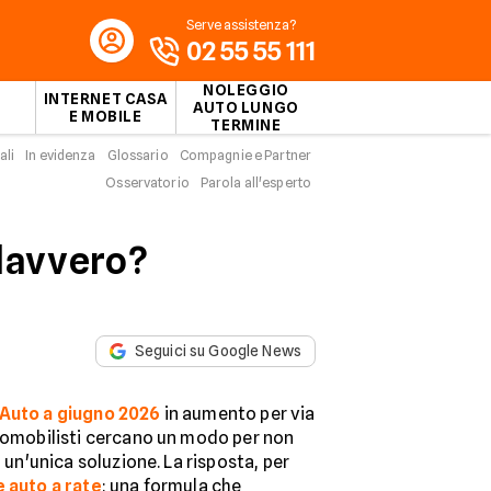
Serve assistenza?
02 55 55 111
NOLEGGIO
INTERNET CASA
AUTO LUNGO
E MOBILE
TERMINE
ali
In evidenza
Glossario
Compagnie e Partner
Osservatorio
Parola all'esperto
 davvero?
Seguici su Google News
 Auto a giugno 2026
in aumento per via
utomobilisti cercano un modo per non
n un'unica soluzione. La risposta, per
 auto a rate
: una formula che