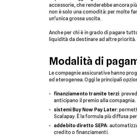
accessorie, che renderebbe ancora più o
non è solo una comodità: per molte fam
un'unica grossa uscita.
Anche per chi è in grado di pagare tu
liquidità da destinare ad altre priorità.
Modalità di pagam
Le compagnie assicurative hanno progr
ed eterogenea. Oggi le principali opzion
finanziamento tramite terzi
: preve
anticipano il premio alla compagnia. 
sistemi Buy Now Pay Later
: permet
Scalapay. È la formula più diffusa per
addebito diretto SEPA
: automatizza
credito o finanziamenti.