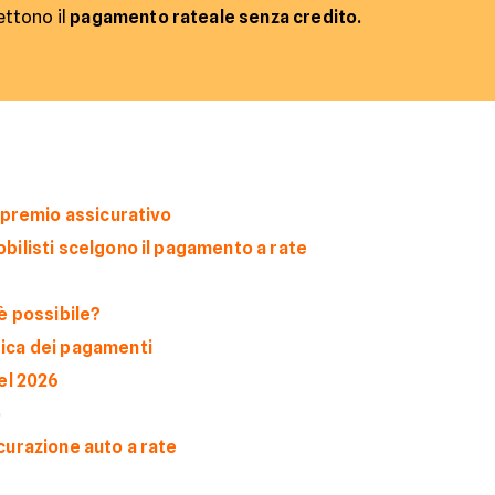
ttono il
pagamento rateale senza credito.
 premio assicurativo
ilisti scelgono il pagamento a rate
è possibile?
ica dei pagamenti
el 2026
o
curazione auto a rate