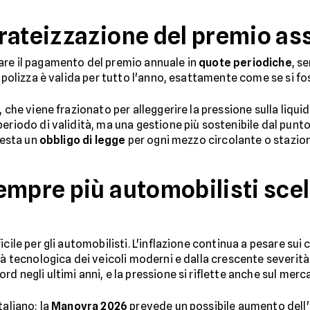
rateizzazione del premio as
are il pagamento del premio annuale in
quote periodiche
, s
a polizza è valida per tutto l'anno, esattamente come se si fo
 che viene frazionato per alleggerire la pressione sulla liquid
periodo di validità, ma una gestione più sostenibile dal pun
resta un
obbligo di legge
per ogni mezzo circolante o stazion
empre più automobilisti scel
cile per gli automobilisti. L'inflazione continua a pesare sui
à tecnologica dei veicoli moderni e dalla crescente severità de
d negli ultimi anni, e la pressione si riflette anche sul merc
taliano: la
Manovra 2026
prevede un possibile aumento dell'a