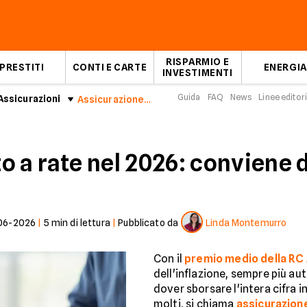
RISPARMIO E
PRESTITI
CONTI E CARTE
ENERGIA
INVESTIMENTI
Guida
FAQ
News
Linee editori
ssicurazioni
Assicurazione auto a rate
o a rate nel 2026: conviene
06-2026
|
5
min di lettura
|
Pubblicato da
Linda Montemurro
Con il
premio medio della RC
dell'inflazione, sempre più a
dover sborsare l'intera cifra i
molti, si chiama
assicurazione