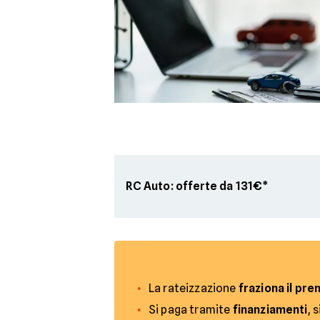
RC Auto: offerte da 131€*
La rateizzazione
fraziona il pr
Si paga tramite
finanziamenti
, 