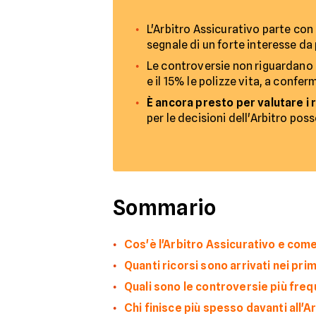
L'Arbitro Assicurativo parte con
segnale di un forte interesse da
Le controversie non riguardano so
e il 15% le polizze vita, a confer
È ancora presto per valutare i r
per le decisioni dell'Arbitro poss
Sommario
Cos'è l'Arbitro Assicurativo e com
Quanti ricorsi sono arrivati nei pri
Quali sono le controversie più freq
Chi finisce più spesso davanti all'A