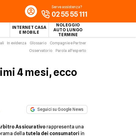
Serve assistenza?
02 55 55 111
NOLEGGIO
INTERNET CASA
AUTO LUNGO
E MOBILE
TERMINE
ali
In evidenza
Glossario
Compagnie e Partner
Osservatorio
Parola all'esperto
rimi 4 mesi, ecco
Seguici su Google News
a
rbitro Assicurativo
rappresenta una
norama della
tutela dei consumatori
in