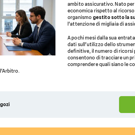
ambito assicurativo. Nato per 
economica rispetto al ricorso 
organismo
gestito sotto la s
l'attenzione di migliaia di assi
A pochi mesi dalla sua entrata 
dati sull'utilizzo dello strume
definitive, il numero di ricorsi
consentono di tracciare un prim
comprendere quali siano le c
'Arbitro.
egozi