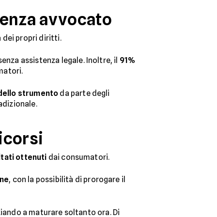
senza avvocato
dei propri diritti.
nza assistenza legale. Inoltre, il
91%
matori.
o dello strumento
da parte degli
adizionale.
icorsi
tati ottenuti
dai consumatori.
one
, con la possibilità di prorogare il
iziando a maturare soltanto ora. Di