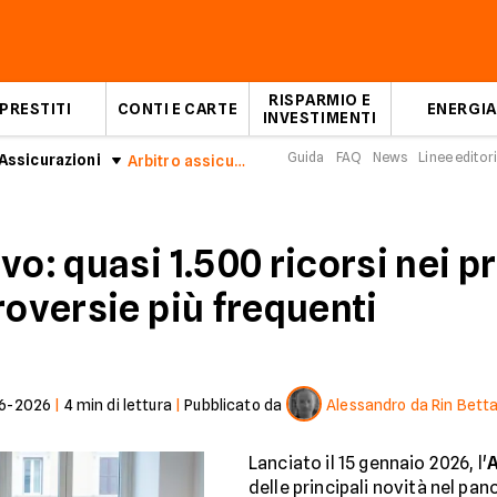
RISPARMIO E
PRESTITI
CONTI E CARTE
ENERGIA
INVESTIMENTI
Guida
FAQ
News
Linee editori
Assicurazioni
Arbitro assicurativo: aumentano i ricorsi
vo: quasi 1.500 ricorsi nei p
roversie più frequenti
6-2026
|
4
min di lettura
|
Pubblicato da
Alessandro da Rin Bett
Lanciato il 15 gennaio 2026, l'
A
delle principali novità nel pa