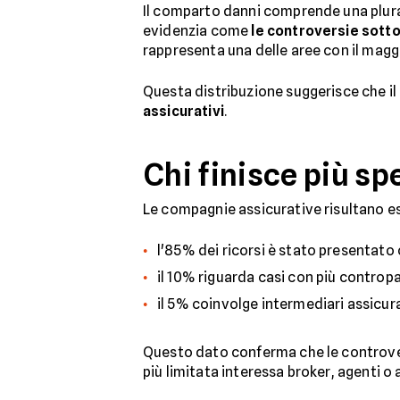
Il comparto danni comprende una plural
evidenzia come
le controversie sotto
rappresenta una delle aree con il magg
Questa distribuzione suggerisce che i
assicurativi
.
Chi finisce più sp
Le compagnie assicurative risultano esse
l'85% dei ricorsi è stato presentato
il 10% riguarda casi con più contropa
il 5% coinvolge intermediari assicura
Questo dato conferma che le controver
più limitata interessa broker, agenti o 