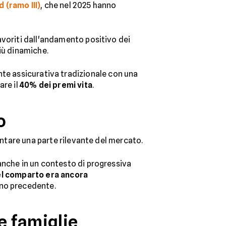
d (ramo III)
, che nel 2025 hanno
favoriti dall'andamento positivo dei
iù dinamiche.
e assicurativa tradizionale con una
are il
40% dei premi vita
.
o
entare una parte rilevante del mercato.
anche in un contesto di progressiva
del comparto era ancora
anno precedente.
e famiglie