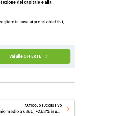
tezione del capitale e alla
gliere in base ai propri obiettivi,
Vai alle OFFERTE
ARTICOLO
SUCCESSIVO
RC auto giugno 2026: premio medio a 636€, +2,63% in un anno