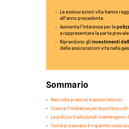
Le assicurazioni vita hanno rag
all'anno precedente.
Aumenta l'interesse per le
poliz
a rappresentare la parte preval
Riprendono gli
investimenti dell
delle assicurazioni vita nella ge
Sommario
Raccolta premi ai massimi storici
Cresce l'interesse per le polizze unit
Le polizze tradizionali mantengono il
Torna a crescere il risparmio assicur