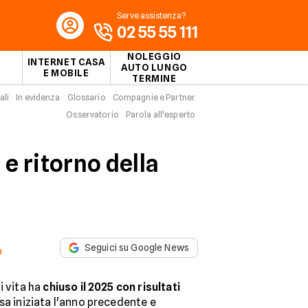
Serve assistenza?
02 55 55 111
NOLEGGIO
INTERNET CASA
AUTO LUNGO
E MOBILE
TERMINE
ali
In evidenza
Glossario
Compagnie e Partner
Osservatorio
Parola all'esperto
 e ritorno della
Seguici su Google News
a
i vita ha
chiuso il 2025 con risultati
sa iniziata l'anno precedente e