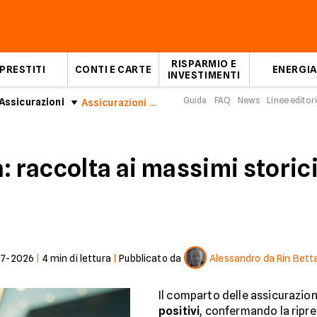
RISPARMIO E
PRESTITI
CONTI E CARTE
ENERGIA
INVESTIMENTI
Guida
FAQ
News
Linee editori
Assicurazioni
Assicurazioni Vita: raccolta ai massimi storici
: raccolta ai massimi storici
07-2026
|
4
min di lettura
|
Pubblicato da
Alessandro da Rin Bett
Il comparto delle assicurazion
positivi
, confermando la ripre