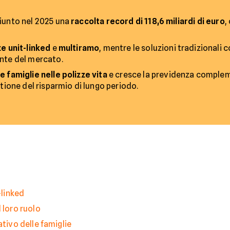
giunto nel 2025 una
raccolta record di 118,6 miliardi di euro
,
ze unit-linked
e
multiramo
, mentre le soluzioni tradizionali
ente del mercato.
e famiglie nelle polizze vita
e cresce la previdenza complem
stione del risparmio di lungo periodo.
-linked
 loro ruolo
ativo delle famiglie