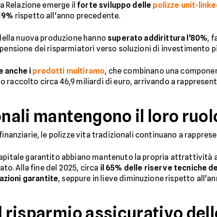
lla Relazione emerge il
forte sviluppo delle
polizze unit-linke
 19%
rispetto all'anno precedente.
i della nuova produzione hanno
superato addirittura l'80%
, 
opensione dei risparmiatori verso soluzioni di investimento p
e anche i
prodotti multiramo
, che combinano una component
raccolto circa 46,9 miliardi di euro, arrivando a rappresent
onali mantengono il loro ruol
finanziarie, le polizze vita tradizionali continuano a rappres
apitale garantito abbiano mantenuto la propria attrattività 
ato. Alla fine del 2025, circa
il 65% delle riserve tecniche 
azioni garantite
, seppure in lieve diminuzione rispetto all'
l risparmio assicurativo dell