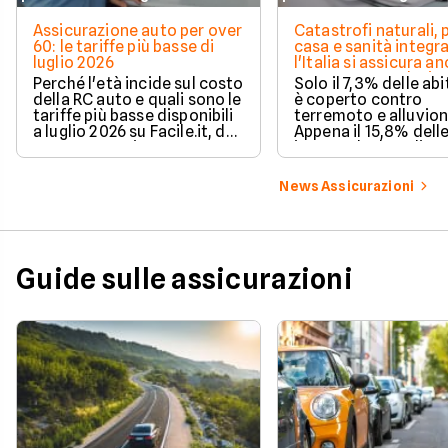
Assicurazione auto per over
Catastrofi naturali, 
60: le tariffe più basse di
casa e sanità integra
luglio 2026
l'Italia si assicura a
troppo poco. I dati 
Perché l'età incide sul costo
Solo il 7,3% delle abi
della RC auto e quali sono le
è coperto contro
tariffe più basse disponibili
terremoto e alluvion
a luglio 2026 su Facile.it, da
Appena il 15,8% dell
106,32€ annui.
imprese ha la polizz
catastrofale obbligat
dati ANIA 2025 sul g
News Assicurazioni
assicurativo italiano
Guide sulle assicurazioni