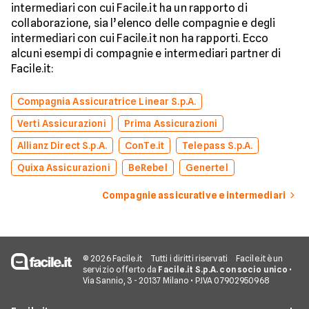
intermediari con cui Facile.it ha un rapporto di
collaborazione, sia l’elenco delle compagnie e degli
intermediari con cui Facile.it non ha rapporti. Ecco
alcuni esempi di compagnie e intermediari partner di
Facile.it:
Compagnia Assicuratrice Linear S.p.A.
Verti Assicurazioni
Prima Assicurazioni
Allianz Direct S.p.A.
ConTe.it
Telepass S.p.A.
Quixa Assicurazioni
BeRebel
Genertel
Compagnie assicurative e intermediari
© 2026 Facile.it
Tutti i diritti riservati
Facile.it è un
servizio offerto da
Facile.it S.p.A. con socio unico
•
Via Sannio, 3 - 20137 Milano • P.IVA 07902950968