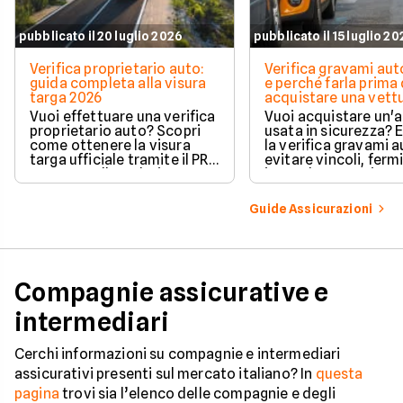
pubblicato il 20 luglio 2026
pubblicato il 15 luglio 2
Verifica proprietario auto:
Verifica gravami au
guida completa alla visura
e perché farla prima 
targa 2026
acquistare una vett
Vuoi effettuare una verifica
Vuoi acquistare un'
proprietario auto? Scopri
usata in sicurezza? 
come ottenere la visura
la verifica gravami a
targa ufficiale tramite il PRA
evitare vincoli, fermi
per controllare dati e
ipoteche. Scopri co
vincoli in totale sicurezza.
tutelare il tuo acqui
Guide Assicurazioni
Compagnie assicurative e
intermediari
Cerchi informazioni su compagnie e intermediari
assicurativi presenti sul mercato italiano? In
questa
pagina
trovi sia l’elenco delle compagnie e degli