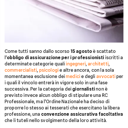
Come tutti sanno dallo scorso
15 agosto
è scattato
l'
obbligo di assicurazione per i professionisti
iscritti a
determinate categorie quali
ingegneri
,
architetti
,
commercialisti
,
psicologi
e altre ancora, con la sola
momentanea esclusione dei
medici
e degli
avvocati
per
i quali il vincolo entrerà in vigore solo in una fase
successiva. Per la categoria dei
giornalisti
non è
previsto invece alcun obbligo di stipulare una RC
Professionale, ma l'Ordine Nazionale ha deciso di
proporre lo stesso ai tesserati che esercitano la libera
professione, una
convenzione assicurativa facoltativa
che li tuteli nello svolgimento della loro attività.