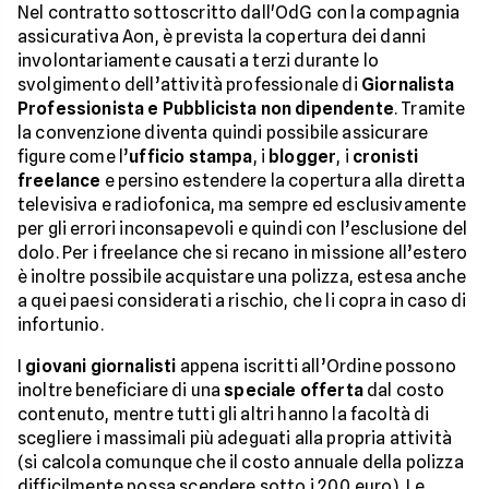
Nel contratto sottoscritto dall'OdG con la compagnia
assicurativa Aon, è prevista la copertura dei danni
involontariamente causati a terzi durante lo
svolgimento dell’attività professionale di
Giornalista
Professionista e Pubblicista non dipendente
. Tramite
la convenzione diventa quindi possibile assicurare
figure come l’
ufficio stampa
, i
blogger
, i
cronisti
freelance
e persino estendere la copertura alla diretta
televisiva e radiofonica, ma sempre ed esclusivamente
per gli errori inconsapevoli e quindi con l’esclusione del
dolo. Per i freelance che si recano in missione all’estero
è inoltre possibile acquistare una polizza, estesa anche
a quei paesi considerati a rischio, che li copra in caso di
infortunio.
I
giovani giornalisti
appena iscritti all’Ordine possono
inoltre beneficiare di una
speciale offerta
dal costo
contenuto, mentre tutti gli altri hanno la facoltà di
scegliere i massimali più adeguati alla propria attività
(si calcola comunque che il costo annuale della polizza
difficilmente possa scendere sotto i 200 euro). Le