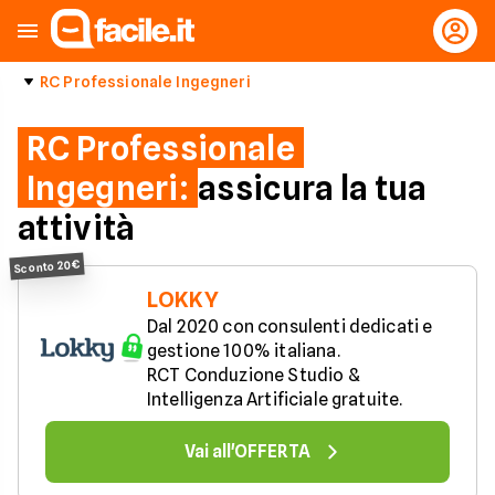
RC Professionale Ingegneri
RC Professionale
Ingegneri:
assicura la tua
attività
Sconto 20€
LOKKY
Dal 2020 con consulenti dedicati e 
gestione 100% italiana.

RCT Conduzione Studio & 
Intelligenza Artificiale gratuite.
Vai all'OFFERTA