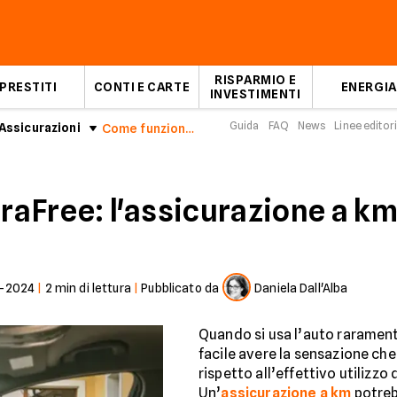
RISPARMIO E
PRESTITI
CONTI E CARTE
ENERGIA
INVESTIMENTI
Guida
FAQ
News
Linee editori
Assicurazioni
Come funziona SaraFree: l'assicurazione a km
aFree: l'assicurazione a k
2-2024
|
2
min di lettura
|
Pubblicato da
Daniela Dall'Alba
Quando si usa l’auto raramente
facile avere la sensazione che
rispetto all’effettivo utilizzo 
Un’
assicurazione a km
potreb