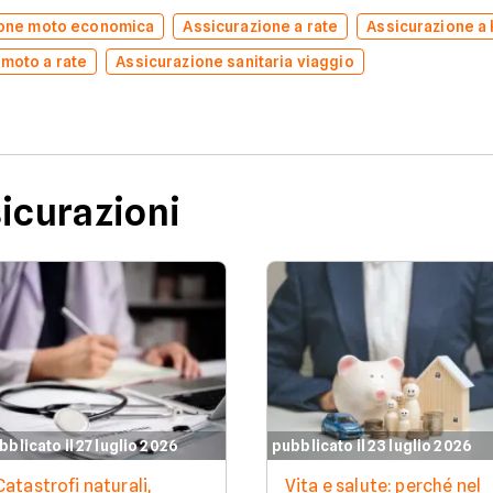
ione moto economica
Assicurazione a rate
Assicurazione a
 moto a rate
Assicurazione sanitaria viaggio
sicurazioni
bblicato il 27 luglio 2026
pubblicato il 23 luglio 2026
Catastrofi naturali,
Vita e salute: perché nel