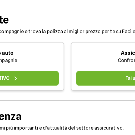
te
compagnie e trova la polizza al miglior prezzo per te su Facile
 auto
Assic
mpagnie
Confro
TIVO
Fai
denza
temi più importanti e d'attualità del settore assicurativo.