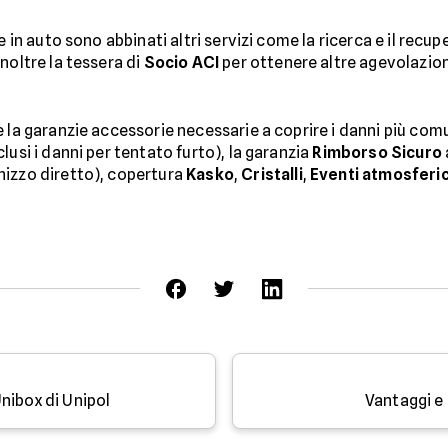
 in auto sono abbinati altri servizi come la ricerca e il recupe
noltre la tessera di
Socio ACI
per ottenere altre agevolazioni 
e la garanzie accessorie necessarie a coprire i danni più com
lusi i danni per tentato furto), la garanzia
Rimborso Sicuro
nizzo diretto), copertura
Kasko
,
Cristalli
,
Eventi atmosferic
nibox di Unipol
Vantaggi e 