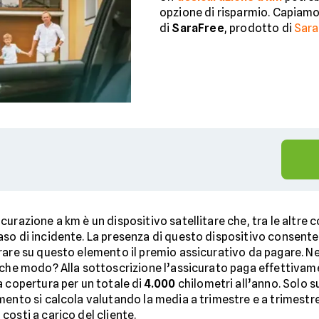
opzione di risparmio. Capiam
di
SaraFree
, prodotto di
Sara
urazione a km è un dispositivo satellitare che, tra le altre 
aso di incidente. La presenza di questo dispositivo consente 
rare su questo elemento il premio assicurativo da pagare. Nel
n che modo? Alla sottoscrizione l’assicurato paga effettivame
a copertura per un totale di
4.000
chilometri all’anno. Solo 
ento si calcola valutando la media a trimestre e a trimestre
osti a carico del cliente.