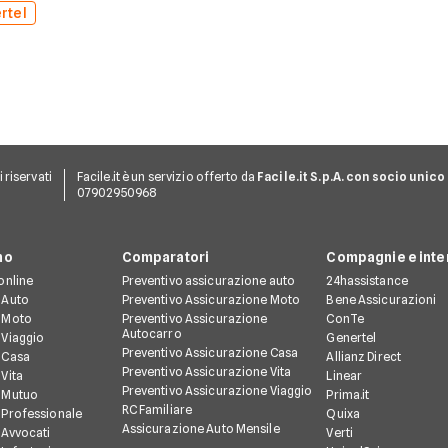
rtel
ti riservati
Facile.it è un servizio offerto da
Facile.it S.p.A. con socio unico
07902950968
no
Comparatori
Compagnie e inte
online
Preventivo assicurazione auto
24hassistance
 Auto
Preventivo Assicurazione Moto
Bene Assicurazioni
 Moto
Preventivo Assicurazione
ConTe
Autocarro
 Viaggio
Genertel
Preventivo Assicurazione Casa
 Casa
Allianz Direct
Preventivo Assicurazione Vita
Vita
Linear
Preventivo Assicurazione Viaggio
 Mutuo
Prima.it
RC Familiare
 Professionale
Quixa
Assicurazione Auto Mensile
 Avvocati
Verti