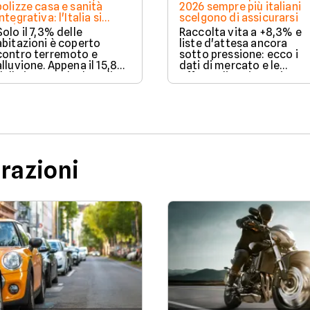
polizze casa e sanità
2026 sempre più italiani
integrativa: l'Italia si
scelgono di assicurarsi
assicura ancora troppo
Solo il 7,3% delle
Raccolta vita a +8,3% e
poco. I dati 2025
abitazioni è coperto
liste d'attesa ancora
contro terremoto e
sotto pressione: ecco i
alluvione. Appena il 15,8%
dati di mercato e le
delle imprese ha la polizza
offerte di assicurazione
catastrofale obbligatoria.
vita e salute disponibili s
I dati ANIA 2025 sul gap
Facile.it a luglio 2026.
assicurativo italiano.
urazioni