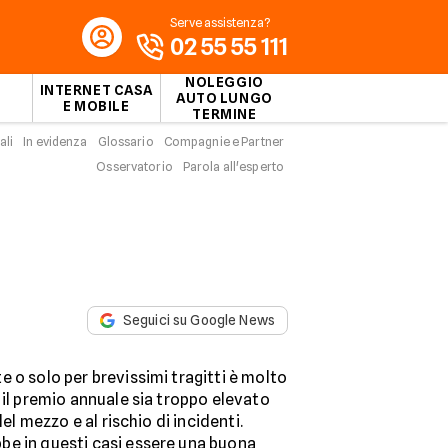
Serve assistenza?
02 55 55 111
NOLEGGIO
INTERNET CASA
AUTO LUNGO
E MOBILE
TERMINE
ali
In evidenza
Glossario
Compagnie e Partner
Osservatorio
Parola all'esperto
m
Seguici su Google News
 o solo per brevissimi tragitti è molto
 il premio annuale sia troppo elevato
del mezzo e al rischio di incidenti.
be in questi casi essere una buona