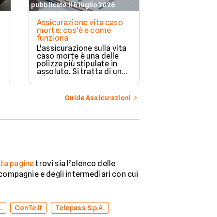
pubblicato il 6 luglio 2026
pubblicato il 11 
Assicurazione vita caso
Assicurazione
morte: cos'è e come
copre e a chi 
funziona
Proteggere la 
L'assicurazione sulla vita
casa e la propr
caso morte è una delle
da eventi impr
polizze più stipulate in
importante. L
assoluto. Si tratta di una
compagnie ass
misura preventiva molto
offrono divers
rilevante quando si ha a
flessibili in ba
che fare con eventi
Guide Assicurazioni
esigenze di o
imponderabili. Scopriamo
la guida per or
di cosa si tratta e come
nella scelta mi
funziona un contratto di
questo genere.
ta pagina
trovi sia l’elenco delle
e compagnie e degli intermediari con cui
.
ConTe.it
Telepass S.p.A.