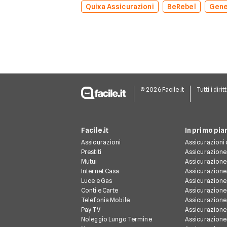
Quixa Assicurazioni
BeRebel
Gene
© 2026 Facile.it
Tutti i dirit
Facile.it
In primo pia
Assicurazioni
Assicurazioni 
Prestiti
Assicurazione
Mutui
Assicurazione
Internet Casa
Assicurazione
Luce e Gas
Assicurazione
Conti e Carte
Assicurazione 
Telefonia Mobile
Assicurazione
Pay TV
Assicurazione
Noleggio Lungo Termine
Assicurazione