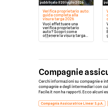
pubblicato il 20 luglio 2026
pu
Verifica proprietario auto:
guida completa alla
visura targa 2026
Vuoi effettuare una
verifica proprietario
auto? Scopri come
ottenere la visura targa
ufficiale tramite il PRA per
controllare dati e vincoli
in totale sicurezza.
Compagnie assicur
Cerchi informazioni su compagnie e int
compagnie e degli intermediari con cui 
Facile.it non ha rapporti. Ecco alcuni e
Compagnia Assicuratrice Linear S.p.A.