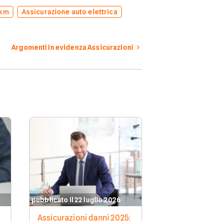
 km
Assicurazione auto elettrica
Argomenti in evidenza Assicurazioni
pubblicato il 22 luglio 2026
pubblicato il 21 l
Assicurazioni danni 2025:
Assicurazione 