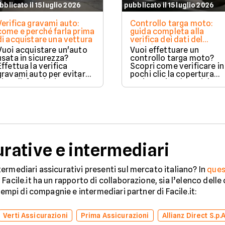
bblicato il 15 luglio 2026
pubblicato il 15 luglio 2026
Verifica gravami auto:
Controllo targa moto:
come e perché farla prima
guida completa alla
di acquistare una vettura
verifica dei dati del
veicolo
Vuoi acquistare un'auto
Vuoi effettuare un
usata in sicurezza?
controllo targa moto?
Effettua la verifica
Scopri come verificare in
gravami auto per evitare
pochi clic la copertura
vincoli, fermi o ipoteche.
assicurativa, la revisione
Scopri come tutelare il
e lo stato legale del
tuo acquisto.
veicolo in sicurezza.
ative e intermediari
ermediari assicurativi presenti sul mercato italiano? In
ques
Facile.it ha un rapporto di collaborazione, sia l’elenco dell
sempi di compagnie e intermediari partner di Facile.it:
Verti Assicurazioni
Prima Assicurazioni
Allianz Direct S.p.A