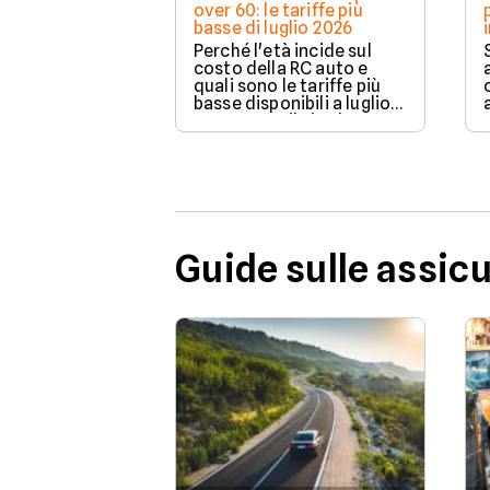
over 60: le tariffe più
basse di luglio 2026
Perché l'età incide sul
costo della RC auto e
quali sono le tariffe più
basse disponibili a luglio
2026 su Facile.it, da
106,32€ annui.
Guide sulle assic