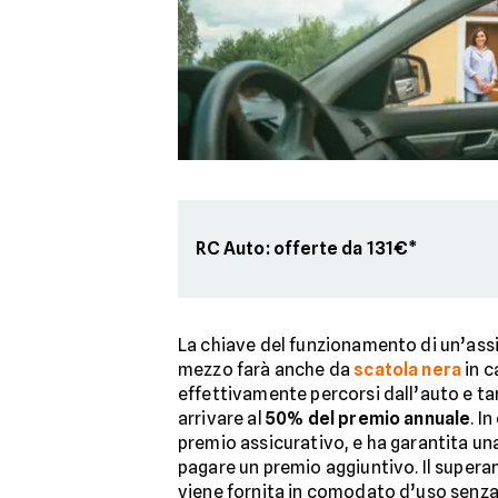
RC Auto: offerte da 131€*
La chiave del funzionamento di un’assic
mezzo farà anche da
scatola nera
in c
effettivamente percorsi dall’auto e ta
arrivare al
50% del premio annuale
. I
premio assicurativo, e ha garantita un
pagare un premio aggiuntivo. Il superam
viene fornita in comodato d’uso senza c