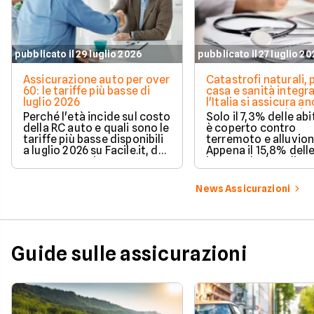
pubblicato il 29 luglio 2026
pubblicato il 27 luglio 2
Assicurazione auto per over
Catastrofi naturali, 
60: le tariffe più basse di
casa e sanità integra
luglio 2026
l'Italia si assicura a
troppo poco. I dati 
Perché l'età incide sul costo
Solo il 7,3% delle abi
della RC auto e quali sono le
è coperto contro
tariffe più basse disponibili
terremoto e alluvion
a luglio 2026 su Facile.it, da
Appena il 15,8% dell
106,32€ annui.
imprese ha la polizz
catastrofale obbligat
dati ANIA 2025 sul g
News Assicurazioni
assicurativo italiano
Guide sulle assicurazioni