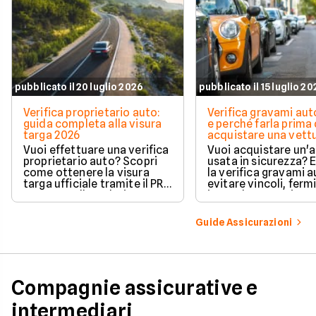
pubblicato il 20 luglio 2026
pubblicato il 15 luglio 2
Verifica proprietario auto:
Verifica gravami au
guida completa alla visura
e perché farla prima 
targa 2026
acquistare una vett
Vuoi effettuare una verifica
Vuoi acquistare un'
proprietario auto? Scopri
usata in sicurezza? 
come ottenere la visura
la verifica gravami a
targa ufficiale tramite il PRA
evitare vincoli, fermi
per controllare dati e
ipoteche. Scopri co
vincoli in totale sicurezza.
tutelare il tuo acqui
Guide Assicurazioni
Compagnie assicurative e
intermediari