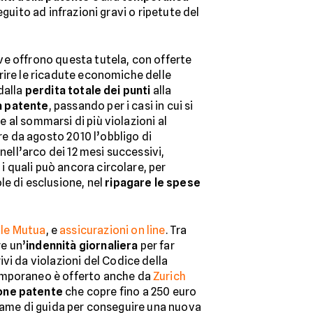
eguito ad infrazioni gravi o ripetute del
e offrono questa tutela, con offerte
rire le ricadute economiche delle
dalla
perdita totale dei punti
alla
a patente
, passando per i casi in cui si
al sommarsi di più violazioni al
ire da agosto 2010 l’obbligo di
nell’arco dei 12 mesi successivi,
i quali può ancora circolare, per
le di esclusione, nel
ripagare le spese
le Mutua
, e
assicurazioni on line
. Tra
re un’
indennità giornaliera
per far
vi da violazioni del Codice della
temporaneo è offerto anche da
Zurich
one patente
che copre fino a 250 euro
l’esame di guida per conseguire una nuova