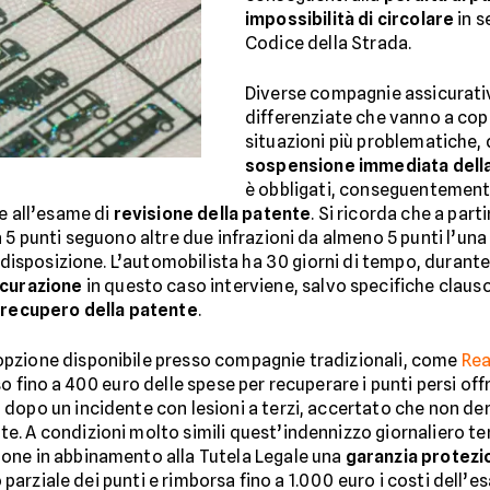
impossibilità di circolare
in s
Codice della Strada.
Diverse compagnie assicurativ
differenziate che vanno a cop
situazioni più problematiche, 
sospensione immediata dell
è obbligati, conseguentemente 
re all’esame di
revisione della patente
. Si ricorda che a part
 5 punti seguono altre due infrazioni da almeno 5 punti l’una 
a disposizione. L’automobilista ha 30 giorni di tempo, durante 
icurazione
in questo caso interviene, salvo specifiche clauso
l
recupero della patente
.
opzione disponibile presso compagnie tradizionali, come
Rea
so fino a 400 euro delle spese per recuperare i punti persi off
e
dopo un incidente con lesioni a terzi, accertato che non deri
e. A condizioni molto simili quest’indennizzo giornaliero 
pone in abbinamento alla Tutela Legale una
garanzia protezi
ro parziale dei punti e rimborsa fino a 1.000 euro i costi del