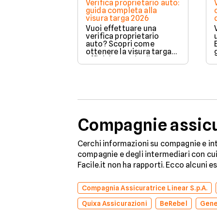
Verifica proprietario auto:
guida completa alla
visura targa 2026
Vuoi effettuare una
verifica proprietario
auto? Scopri come
ottenere la visura targa
ufficiale tramite il PRA per
controllare dati e vincoli
in totale sicurezza.
Compagnie assicur
Cerchi informazioni su compagnie e int
compagnie e degli intermediari con cui 
Facile.it non ha rapporti. Ecco alcuni e
Compagnia Assicuratrice Linear S.p.A.
Quixa Assicurazioni
BeRebel
Gene