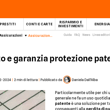
RISPARMIO E
PRESTITI
CONTI E CARTE
ENERGIA
INVESTIMENTI
Guida
FAQ
News
Linee editori
Assicurazioni
Assicurazione auto e protezione patente
o e garanzia protezione pat
2-2024
|
2
min di lettura
|
Pubblicato da
Daniela Dall'Alba
Particolarmente utile per chi ut
generale ne fa un uso quotidi
patente
è una soluzione per t
conseguenti alla
perdita di p