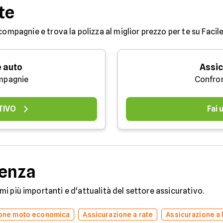
te
compagnie e trova la polizza al miglior prezzo per te su Facile
 auto
Assic
mpagnie
Confro
TIVO
Fai
denza
temi più importanti e d'attualità del settore assicurativo.
ione moto economica
Assicurazione a rate
Assicurazione a