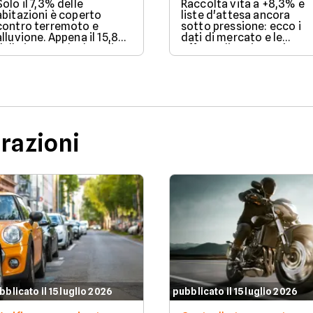
assicura ancora troppo
Solo il 7,3% delle
Raccolta vita a +8,3% e
poco. I dati 2025
abitazioni è coperto
liste d'attesa ancora
contro terremoto e
sotto pressione: ecco i
alluvione. Appena il 15,8%
dati di mercato e le
delle imprese ha la polizza
offerte di assicurazione
catastrofale obbligatoria.
vita e salute disponibili s
I dati ANIA 2025 sul gap
Facile.it a luglio 2026.
assicurativo italiano.
urazioni
bblicato il 15 luglio 2026
pubblicato il 15 luglio 2026