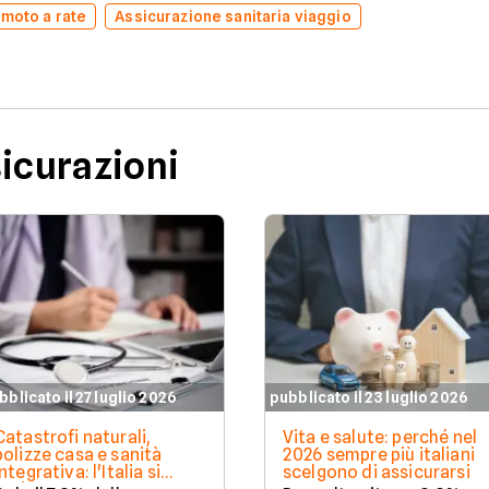
 moto a rate
Assicurazione sanitaria viaggio
sicurazioni
bblicato il 27 luglio 2026
pubblicato il 23 luglio 2026
Catastrofi naturali,
Vita e salute: perché nel
polizze casa e sanità
2026 sempre più italiani
integrativa: l'Italia si
scelgono di assicurarsi