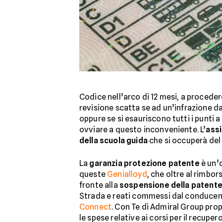
Codice nell’arco di 12 mesi, a procede
revisione scatta se ad un’infrazione da
oppure se si esauriscono tutti i punti 
ovviare a questo inconveniente. L’
ass
della scuola guida
che si occuperà de
La
garanzia protezione patente
è un’
queste
Genialloyd
, che oltre al rimbor
fronte alla
sospensione della patent
Strada e reati commessi dal conducent
Connect
. Con Te di Admiral Group pro
le spese relative ai corsi per il recupe