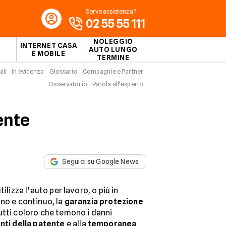
Serve assistenza?
02 55 55 111
NOLEGGIO
INTERNET CASA
AUTO LUNGO
E MOBILE
TERMINE
ali
In evidenza
Glossario
Compagnie e Partner
Osservatorio
Parola all'esperto
ente
Seguici su Google News
ilizza l’auto per lavoro, o più in
ano e continuo, la
garanzia protezione
utti coloro che temono i danni
unti della patente
e alla
temporanea