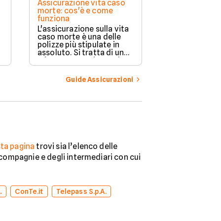
Assicurazione vita caso
Assicurazione
morte: cos'è e come
copre e a chi 
funziona
Proteggere la 
L'assicurazione sulla vita
casa e la propr
caso morte è una delle
da eventi impr
polizze più stipulate in
importante. L
assoluto. Si tratta di una
compagnie ass
misura preventiva molto
offrono divers
rilevante quando si ha a
flessibili in ba
che fare con eventi
Guide Assicurazioni
esigenze di o
imponderabili. Scopriamo
la guida per or
di cosa si tratta e come
nella scelta mi
funziona un contratto di
questo genere.
ta pagina
trovi sia l’elenco delle
e compagnie e degli intermediari con cui
.
ConTe.it
Telepass S.p.A.