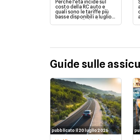
Perché l'età incide sul
costo della RC auto e
quali sono le tariffe più
basse disponibili a luglio
2026 su Facile.it, da
106,32€ annui.
Guide sulle assic
pubblicato il 20 luglio 2026
pu