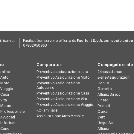
ti riservati
Facile.it è un servizio offerto da
Facile.it S.p.A. con socio unico
07902950968
no
Comparatori
Compagnie e inte
online
Preventivo assicurazione auto
24hassistance
 Auto
Preventivo Assicurazione Moto
Bene Assicurazioni
 Moto
Preventivo Assicurazione
ConTe
Autocarro
 Viaggio
Genertel
Preventivo Assicurazione Casa
 Casa
Allianz Direct
Preventivo Assicurazione Vita
Vita
Linear
Preventivo Assicurazione Viaggio
 Mutuo
Prima.it
RC Familiare
 Professionale
Quixa
Assicurazione Auto Mensile
 Avvocati
Verti
Infortuni
UnipolSai
 Cane
Allianz