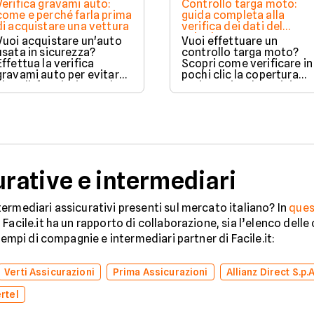
Verifica gravami auto:
Controllo targa moto:
come e perché farla prima
guida completa alla
di acquistare una vettura
verifica dei dati del
veicolo
Vuoi acquistare un'auto
Vuoi effettuare un
usata in sicurezza?
controllo targa moto?
Effettua la verifica
Scopri come verificare in
gravami auto per evitare
pochi clic la copertura
vincoli, fermi o ipoteche.
assicurativa, la revisione
Scopri come tutelare il
e lo stato legale del
tuo acquisto.
veicolo in sicurezza.
ative e intermediari
ermediari assicurativi presenti sul mercato italiano? In
ques
Facile.it ha un rapporto di collaborazione, sia l’elenco dell
sempi di compagnie e intermediari partner di Facile.it:
Verti Assicurazioni
Prima Assicurazioni
Allianz Direct S.p.A
rtel