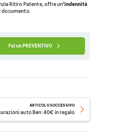
zia Ritiro Patente, offre un’
indennità
el documento.
Fai un PREVENTIVO
ARTICOLO
SUCCESSIVO
urazioni auto Ben: 40€ in regalo